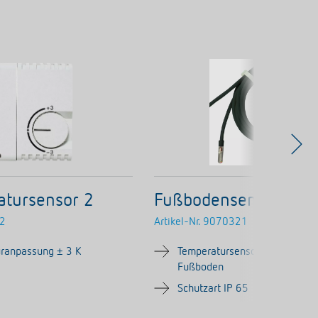
atursensor 2
Fußbodensensor
2
Artikel-Nr.
9070321
uranpassung ± 3 K
Temperatursensor zur Verlegu
Fußboden
Schutzart IP 65