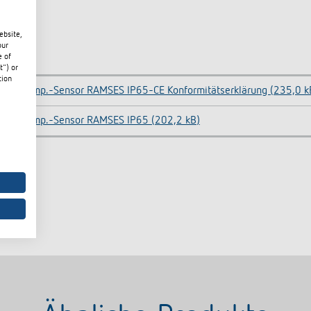
ebsite,
our
e of
t") or
tion
Temp.-Sensor RAMSES IP65-CE Konformitätserklärung (235,0 k
Temp.-Sensor RAMSES IP65 (202,2 kB)