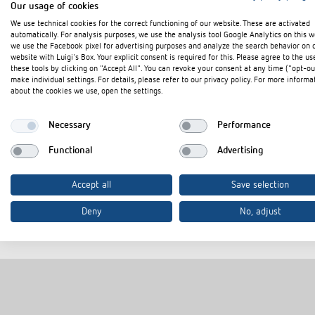
Our usage of cookies
We use technical cookies for the correct functioning of our website. These are activated
automatically. For analysis purposes, we use the analysis tool Google Analytics on this w
Downloads
we use the Facebook pixel for advertising purposes and analyze the search behavior on 
website with Luigi's Box. Your explicit consent is required for this. Please agree to the us
these tools by clicking on "Accept All". You can revoke your consent at any time ("opt-ou
make individual settings. For details, please refer to our privacy policy. For more informa
CE Konformitätserklärung
PDF
about the cookies we use, open the settings.
Datenblatt
PDF
Necessary
Performance
Functional
Advertising
In den Dokumentenkorb
Accept all
Save selection
Deny
No, adjust