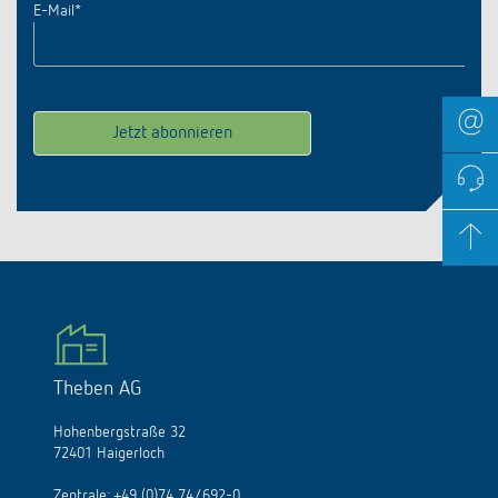
E-Mail
*
Theben AG
Hohenbergstraße 32
72401 Haigerloch
Zentrale:
+49 (0)74 74/692-0