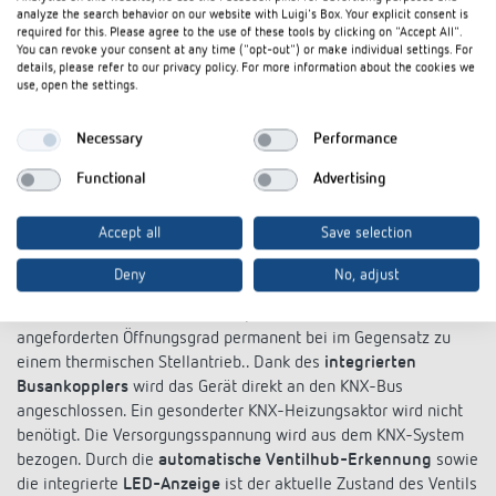
Vorkonfektioniertes Anschlusskabel mit 10 m
Integri
analyze the search behavior on our website with Luigi's Box. Your explicit consent is
Länge
Kühlen 
required for this. Please agree to the use of these tools by clicking on "Accept All".
You can revoke your consent at any time ("opt-out") or make individual settings. For
details, please refer to our privacy policy. For more information about the cookies we
use, open the settings.
Necessary
Performance
Wie funktioniert ein elektromotorischer
Functional
Advertising
Stellantrieb für KNX?
Accept all
Save selection
Motorische Stellantriebe wie der CHEOPS S KNX nutzen einen
Motor mit Getriebe
zur Ventilsteuerung in KNX-Systemen. Das
Deny
No, adjust
Getriebe wandelt die Drehbewegung in eine Hubbewegung um.
Der Stellantrieb arbeitet als Proportionaltrieb, und behält den
angeforderten Öffnungsgrad permanent bei im Gegensatz zu
einem thermischen Stellantrieb.. Dank des
integrierten
Busankopplers
wird das Gerät direkt an den KNX-Bus
angeschlossen. Ein gesonderter KNX-Heizungsaktor wird nicht
benötigt. Die Versorgungsspannung wird aus dem KNX-System
bezogen. Durch die
automatische Ventilhub-Erkennung
sowie
die integrierte
LED-Anzeige
ist der aktuelle Zustand des Ventils