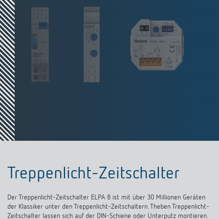
Treppenlicht-Zeitschalter
Der Treppenlicht-Zeitschalter ELPA 8 ist mit über 30 Millionen Geräten
der Klassiker unter den Treppenlicht-Zeitschaltern. Theben Treppenlicht-
Zeitschalter lassen sich auf der DIN-Schiene oder Unterputz montieren.