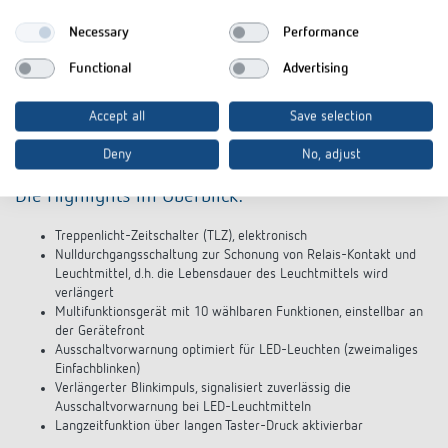
Necessary
Performance
Treppenlicht-Zeitschalter
Functional
Advertising
ELPA
Accept all
Save selection
Deny
No, adjust
Elektronischer Treppenlich-Zeitschalter ELPA 6 plus
Die Highlights im Überblick:
Treppenlicht-Zeitschalter (TLZ), elektronisch
Nulldurchgangsschaltung zur Schonung von Relais-Kontakt und
Leuchtmittel, d.h. die Lebensdauer des Leuchtmittels wird
verlängert
Multifunktionsgerät mit 10 wählbaren Funktionen, einstellbar an
der Gerätefront
Ausschaltvorwarnung optimiert für LED-Leuchten (zweimaliges
Einfachblinken)
Verlängerter Blinkimpuls, signalisiert zuverlässig die
Ausschaltvorwarnung bei LED-Leuchtmitteln
Langzeitfunktion über langen Taster-Druck aktivierbar