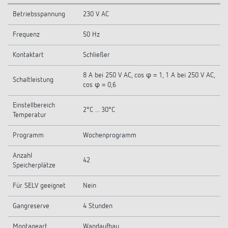
Betriebsspannung
230 V AC
Frequenz
50 Hz
Kontaktart
Schließer
8 A bei 250 V AC, cos φ = 1, 1 A bei 250 V AC,
Schaltleistung
cos φ = 0,6
Einstellbereich
2°C ... 30°C
Temperatur
Programm
Wochenprogramm
Anzahl
42
Speicherplätze
Für SELV geeignet
Nein
Gangreserve
4 Stunden
Montageart
Wandaufbau