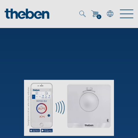
0
Mein Account
Merkzettel (
0
)
Produkte
OEM
Energy Manager
Lösungen
KNX
OEM-Lösungen
Smart Home
Service
Ansprechpartner OEM
Zeit- und Lichtsteuerung
DALI
OEM-Referenzen
Unternehmen
DALI-2 Lichtsteuerung
Downloads
Präsenzmelder & Bewegungsmelder