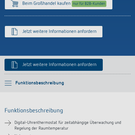
Anfahrt
Beim Großhandel kaufen
nur für B2B-Kunden
Jetzt weitere Informationen anfordern
Jetzt weitere Informationen anfordern
Bitte auswählen
Funktionsbeschreibung
Funktionsbeschreibung
Funktionsbeschreibung
Technische Informationen
Digital-Uhrenthermostat für zeitabhängige Überwachung und
Regelung der Raumtemperatur
Downloads