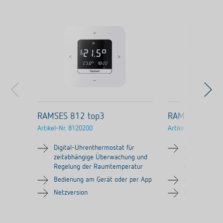
RAMSES 812 top3
RAMSES 812 t
Artikel-Nr.
8120200
Artikel-Nr.
812021
Digital-Uhrenthermostat für
Digital-Uhre
zeitabhängige Überwachung und
zeitabhängi
Regelung der Raumtemperatur
Regelung de
Bedienung am Gerät oder per App
Bedienung am
Netzversion
Netzversion