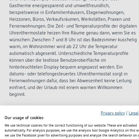
theLed
LED d
Wandmontage außen
Anwendungen
Mehr a
Theben setzt auf nachhaltige Gehäuse
Gastherme energiesparend und umweltfreundlich,
theLed
Anwen
Deckenmontage innen
Auswahlmatrix
aus Recyclingkunststoff
beispielsweise in Einfamilienhäusern, Etagenwohnungen,
Mehr a
Mehr a
Deckenmontage außen
Steckbare Melder
Heizzonen, Büros, Verkaufsräumen, Werkstätten, Praxen und
Generationswechsel bei der Theben AG
Nachhaltigkeit
Engage
Ferienwohnungen. Die Zeit- und Temperaturprofile der digitalen
Mehr anzeigen
Mehr anzeigen
Uhrenthermostate heizen Ihre Räume genau dann, wenn Sie es
Zubehör
Recycelter Industriekunststoff
Tim Be
wünschen: Zwischen 7 und 8 Uhr ist das Badezimmer kuschelig
Referenzen
HEMS
warm, im Wohnzimmer wird ab 22 Uhr die Temperatur
Unser Ziel: Echte Klimaneutralität
Zeitsteuerung
automatisch abgesenkt. Unterschiedliche Temperaturprofile
Energie zur rechten Zeit
können über die textlose Benutzeroberfläche im
Sensorik
Bestehendes System, neue
Daten 
Der Produktlebenszyklus und alles,
hinterleuchteten Display bequem angepasst werden. Ein
Möglichkeiten. Mit LUXORliving fit für
Fernbedienungen Melder / Strahler
Install
was dazu gehört
datums- oder telefongesteuertes Uhrenthermostat sorgt in
die Zukunft
Montagematerial Melder / Strahler
Busines
Mehr anzeigen
Ferienwohnungen dafür, dass bei Abwesenheit keine Leitung
Departementsrat der Haute-Garonne
Mehr anzeigen
Energie
einfriert, und der Urlaub mit einem warmen Willkommen
Referenz
Mehr a
beginnt.
Mit Theben in die Zukunft: Smarte
Gebäudetechnik für TS Elektrotechnik
Nachhaltige Smart-Home-Lösungen
Privacy policy
|
Legal
Our usage of cookies
für das Wohn- und Arbeitskomplex
We use technical cookies for the correct functioning of our website. These are activated
Bundle@Performance Factory in
automatically. For analysis purposes, we use the analysis tool Google Analytics on this w
Enschede
we use the Facebook pixel for advertising purposes and analyze the search behavior on 