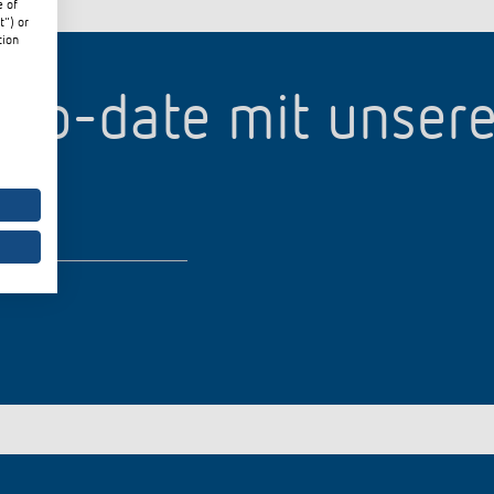
e of
t") or
tion
p-to-date mit unser