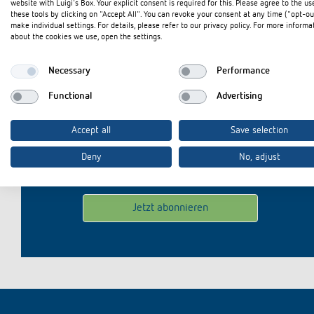
website with Luigi's Box. Your explicit consent is required for this. Please agree to the us
Mehr anzeigen
these tools by clicking on "Accept All". You can revoke your consent at any time ("opt-ou
make individual settings. For details, please refer to our privacy policy. For more informa
about the cookies we use, open the settings.
Bleiben Sie u
Necessary
Performance
Functional
Advertising
E-Mail
*
Accept all
Save selection
Deny
No, adjust