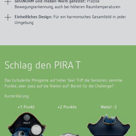
sensNORM und Theben-Norm getestet:
Präzise
Bewegungserkennung, auch bei höheren Raumtemperaturen
Einheitliches Design:
Für ein harmonisches Gesamtbild in jeder
Umgebung
Schlag den PIRA T
Das turbulente Minigame auf hoher See! Triff die Sensoren, sammle
Punkte, aber pass auf die Nieten auf! Bereit für die Challenge?
Kurzerklärung:
+1 Punkt
+2 Punkte
Niete! -2