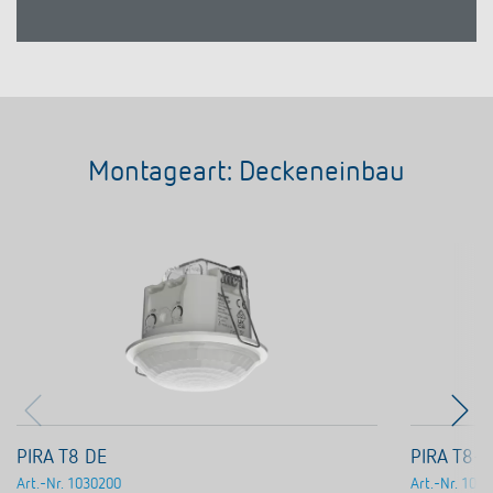
Montageart: Deckeneinbau
PIRA T8 DE
PIRA T8-