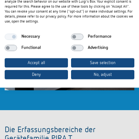
analyze the search behavior on our website with Luigi's Box. Your explicit consent is
Vergleichbarkeit unterschiedlicher Produkte ermöglicht. Dank der
required for this. Please agree to the use of these tools by clicking on "Accept All".
Automatisierung können komplette Messreihen über Nacht erstellt und
You can revoke your consent at any time ("opt-out") or make individual settings. For
ausgewertet werden.
details, please refer to our privacy policy. For more information about the cookies we
use, open the settings.
Necessary
Performance
Functional
Advertising
Accept all
Save selection
Deny
No, adjust
Die Erfassungsbereiche der