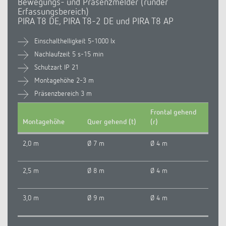
Bewegungs- und Präsenzmelder (runder
Erfassungsbereich)
PIRA T8 DE, PIRA T8-2 DE und PIRA T8 AP
Einschalthelligkeit 5-1000 lx
Nachlaufzeit 5 s-15 min
Schutzart IP 21
Montagehöhe 2-3 m
Präsenzbereich 3 m
Frontal gehend
Montagehöhe
Quer gehend (t)
(r)
2,0 m
Ø 7 m
Ø 4 m
2,5 m
Ø 8 m
Ø 4 m
3,0 m
Ø 9 m
Ø 4 m