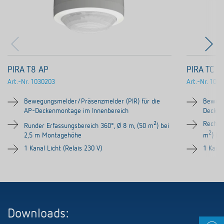
PIRA T8 AP
PIRA TC A
Art.-Nr.
1030203
Art.-Nr.
1030
Bewegungsmelder/Präsenzmelder (PIR) für die
Bewegu
AP-Deckenmontage im Innenbereich
Decken
2
Rechtec
Runder Erfassungsbereich 360°, Ø 8 m, (50 m
) bei
2
2,5 m Montagehöhe
m
) b
1 Kanal Licht (Relais 230 V)
1 Kanal
Downloads: