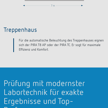
Flur
A
en
Der Erfassungsbereich des PIRA TC ist 25 m lang und ist
damit optimal für die Abdeckung des Abstands von
Feuerschutzabschlüssen. Somit kann die Distanz mit einem
PIRA TC abgedeckt werden.
Prüfung mit modernster
Labortechnik für exakte
Ergebnisse und Top-