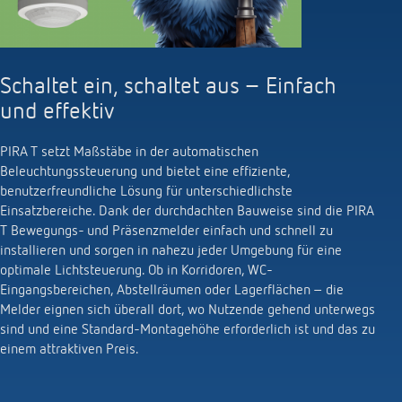
KNX-Systeme
Karriere
Kataloge und Prospekte
Theben AG
LED-Leuchten
KNX Smart Home System LUXORliving
Katalogbestellung
Kontakt
News
Zeit- und Lichtsteuerung
Schaltet ein, schaltet aus – Einfach
Karriere bei Theben
Präsenzmelder und Bewegungsmelder
und effektiv
Seminare und Online-Trainings
Messe
Klimaregelung
Produktfinder
Technischer Support
LED Beleuchtung
PIRA T setzt Maßstäbe in der automatischen
Fachpresse
Kooperationen
Zubehör
Beleuchtungssteuerung und bietet eine effiziente,
Downloads
Ansprechpartner
Klimaregelung
benutzerfreundliche Lösung für unterschiedlichste
Konformitätserklärungen
Nachhaltigkeit
Einsatzbereiche. Dank der durchdachten Bauweise sind die PIRA
Smart Energy
Vertrieb Deutschland
T Bewegungs- und Präsenzmelder einfach und schnell zu
Apps
BIM-Portal
installieren und sorgen in nahezu jeder Umgebung für eine
Engagement
LUXORliving
optimale Lichtsteuerung. Ob in Korridoren, WC-
Vertrieb Weltweit
Referenzen
Eingangsbereichen, Abstellräumen oder Lagerflächen – die
Design
Melder eignen sich überall dort, wo Nutzende gehend unterwegs
Ansprechpartner OEM
HEMS
sind und eine Standard-Montagehöhe erforderlich ist und das zu
Historie
einem attraktiven Preis.
Anfrageformular