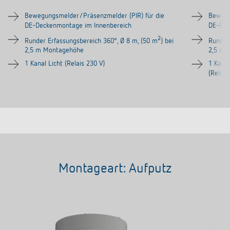
Art.-Nr.
1030200
Art.-Nr.
1030
Bewegungsmelder/Präsenzmelder (PIR) für die
Bewegu
DE-Deckenmontage im Innenbereich
DE-Dec
2
Runder Erfassungsbereich 360°, Ø 8 m, (50 m
) bei
Runder
2,5 m Montagehöhe
2,5 m 
1 Kanal Licht (Relais 230 V)
1 Kanal
(Relais
Montageart: Aufputz