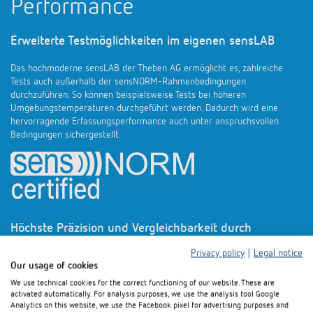
Performance
Erweiterte Testmöglichkeiten im eigenen sensLAB
Das hochmoderne sensLAB der Theben AG ermöglicht es, zahlreiche
Tests auch außerhalb der sensNORM-Rahmenbedingungen
durchzuführen. So können beispielsweise Tests bei höheren
Umgebungstemperaturen durchgeführt werden. Dadurch wird eine
hervorragende Erfassungsperformance auch unter anspruchsvollen
Bedingungen sichergestellt.
Höchste Präzision und Vergleichbarkeit durch
Privacy policy
|
Legal notice
dreifache Messwiederholung
Our usage of cookies
Um sicherzustellen, dass alle Daten präzise und belastbar sind, wird jede
We use technical cookies for the correct functioning of our website. These are
activated automatically. For analysis purposes, we use the analysis tool Google
Messung drei Mal wiederholt. Die standardisierten Messungen erfolgen
Analytics on this website, we use the Facebook pixel for advertising purposes and
nach den Vorgaben der sensNORM, was Planenden eine bessere