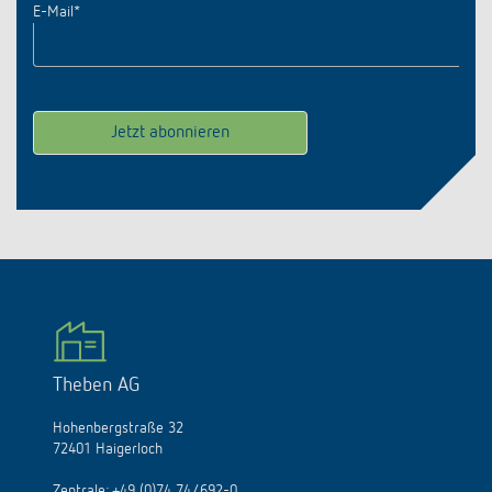
E-Mail
*
Theben AG
Hohenbergstraße 32
72401 Haigerloch
Zentrale:
+49 (0)74 74/692-0