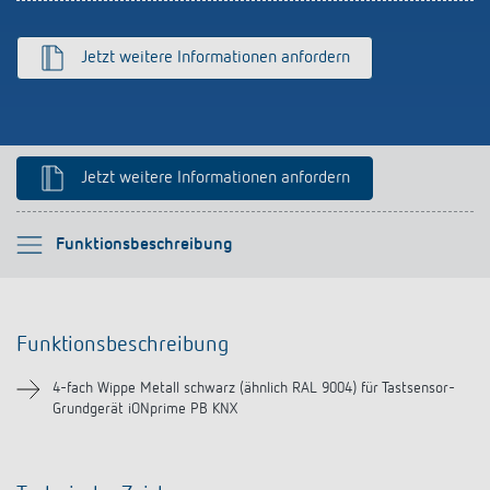
Anfahrt
Jetzt weitere Informationen anfordern
Jetzt weitere Informationen anfordern
Bitte auswählen
Funktionsbeschreibung
Funktionsbeschreibung
Funktionsbeschreibung
Downloads
4-fach Wippe Metall schwarz (ähnlich RAL 9004) für Tastsensor-
Grundgerät iONprime PB KNX