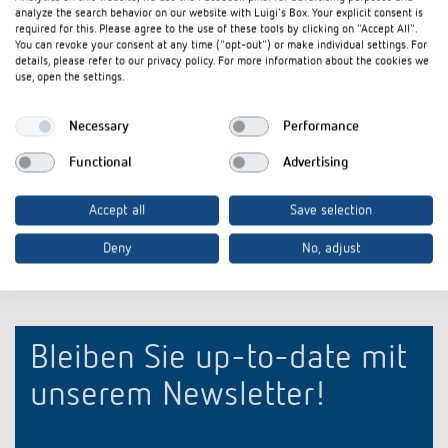
Datenblatt
PDF
iONprime PB 4R MBK (245,6 kB)
analyze the search behavior on our website with Luigi's Box. Your explicit consent is
required for this. Please agree to the use of these tools by clicking on "Accept All".
iONprime Tastsensor und Raumcontroller: Für
You can revoke your consent at any time ("opt-out") or make individual settings. For
Flyer
PDF
Räume, die mitdenken (3,9 MB)
details, please refer to our privacy policy. For more information about the cookies we
use, open the settings.
Steckbrief iONprime Tastsensor und
Steckbrief
PDF
Raumcontroller: Für Räume, die mitdenken
Necessary
Performance
(3,1 MB)
Functional
Advertising
In den Dokumentenkorb
Accept all
Save selection
Deny
No, adjust
Bleiben Sie up-to-date mit
unserem Newsletter!