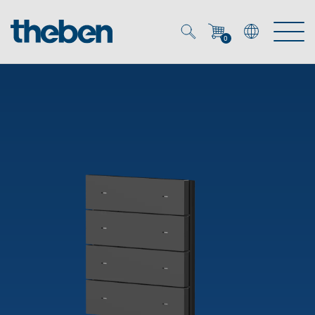
0
Mein Account
Merkzettel (
0
)
Produkte
OEM
Energy Manager
Lösungen
KNX
OEM-Lösungen
Smart Home
Service
Ansprechpartner OEM
Zeit- und Lichtsteuerung
DALI
OEM-Referenzen
Unternehmen
DALI-2 Lichtsteuerung
Downloads
Präsenzmelder & Bewegungsmelder