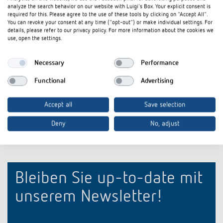
Datenblatt
PDF
iONprime PB 1R PBK (240,3 kB)
analyze the search behavior on our website with Luigi's Box. Your explicit consent is
required for this. Please agree to the use of these tools by clicking on "Accept All".
iONprime Tastsensor und Raumcontroller: Für
You can revoke your consent at any time ("opt-out") or make individual settings. For
Flyer
PDF
Räume, die mitdenken (3,9 MB)
details, please refer to our privacy policy. For more information about the cookies we
use, open the settings.
Steckbrief iONprime Tastsensor und
Steckbrief
PDF
Raumcontroller: Für Räume, die mitdenken
Necessary
Performance
(3,1 MB)
Functional
Advertising
In den Dokumentenkorb
Accept all
Save selection
Deny
No, adjust
Bleiben Sie up-to-date mit
unserem Newsletter!