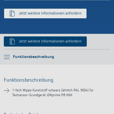
Anfahrt
Jetzt weitere Informationen anfordern
Jetzt weitere Informationen anfordern
Bitte auswählen
Funktionsbeschreibung
Funktionsbeschreibung
Funktionsbeschreibung
Downloads
1-fach Wippe Kunststoff schwarz (ähnlich RAL 9004) für
Tastsensor-Grundgerät iONprime PB KNX