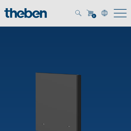
0
Mein Account
Merkzettel (
0
)
Produkte
OEM
Energy Manager
Lösungen
KNX
OEM-Lösungen
Smart Home
Service
Ansprechpartner OEM
Zeit- und Lichtsteuerung
DALI
OEM-Referenzen
Unternehmen
DALI-2 Lichtsteuerung
Downloads
Präsenzmelder & Bewegungsmelder