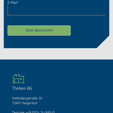
E-Mail
*
Theben AG
Hohenbergstraße 32
72401 Haigerloch
Zentrale:
+49 (0)74 74/692-0