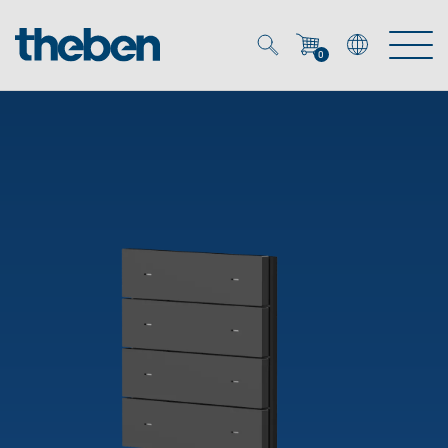
0
Mein Account
Merkzettel (
0
)
Produkte
OEM
Energy Manager
Lösungen
KNX
OEM-Lösungen
Smart Home
Service
Ansprechpartner OEM
Zeit- und Lichtsteuerung
DALI
OEM-Referenzen
Unternehmen
DALI-2 Lichtsteuerung
Downloads
Präsenzmelder & Bewegungsmelder