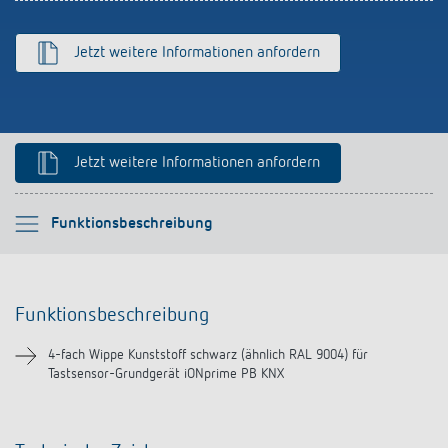
Anfahrt
Jetzt weitere Informationen anfordern
Jetzt weitere Informationen anfordern
Bitte auswählen
Funktionsbeschreibung
Funktionsbeschreibung
Funktionsbeschreibung
Downloads
4-fach Wippe Kunststoff schwarz (ähnlich RAL 9004) für
Tastsensor-Grundgerät iONprime PB KNX