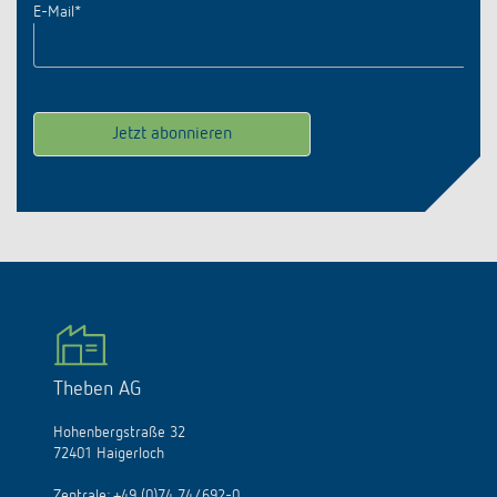
E-Mail
*
Theben AG
Hohenbergstraße 32
72401 Haigerloch
Zentrale:
+49 (0)74 74/692-0