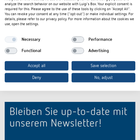
Datenblatt
PDF
iONprime PB 4R PBK (245,5 kB)
analyze the search behavior on our website with Luigi's Box. Your explicit consent is
required for this. Please agree to the use of these tools by clicking on "Accept All".
iONprime Tastsensor und Raumcontroller: Für
You can revoke your consent at any time ("opt-out") or make individual settings. For
Flyer
PDF
Räume, die mitdenken (3,9 MB)
details, please refer to our privacy policy. For more information about the cookies we
use, open the settings.
Steckbrief iONprime Tastsensor und
Steckbrief
PDF
Raumcontroller: Für Räume, die mitdenken
Necessary
Performance
(3,1 MB)
Functional
Advertising
In den Dokumentenkorb
Accept all
Save selection
Deny
No, adjust
Bleiben Sie up-to-date mit
unserem Newsletter!