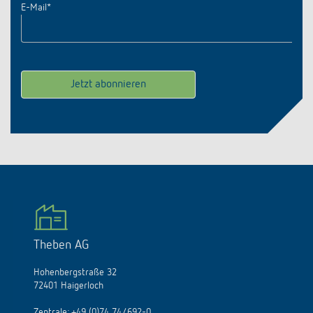
E-Mail
*
Theben AG
Hohenbergstraße 32
72401 Haigerloch
Zentrale:
+49 (0)74 74/692-0