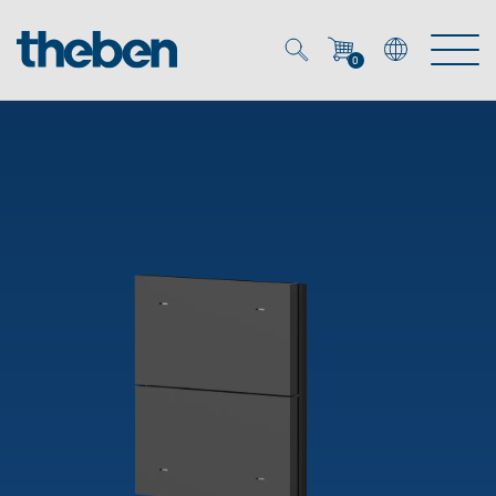
0
Mein Account
Merkzettel (
0
)
Produkte
OEM
Energy Manager
Lösungen
KNX
OEM-Lösungen
Smart Home
Service
Ansprechpartner OEM
Zeit- und Lichtsteuerung
DALI
OEM-Referenzen
Unternehmen
DALI-2 Lichtsteuerung
Downloads
Präsenzmelder & Bewegungsmelder