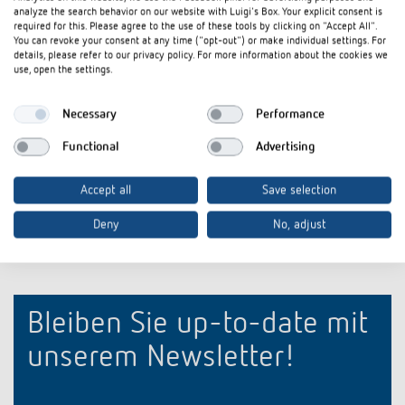
Datenblatt
PDF
iONprime PB 2R PBK (241,9 kB)
analyze the search behavior on our website with Luigi's Box. Your explicit consent is
required for this. Please agree to the use of these tools by clicking on "Accept All".
iONprime Tastsensor und Raumcontroller: Für
You can revoke your consent at any time ("opt-out") or make individual settings. For
Flyer
PDF
Räume, die mitdenken (3,9 MB)
details, please refer to our privacy policy. For more information about the cookies we
use, open the settings.
Steckbrief iONprime Tastsensor und
Steckbrief
PDF
Raumcontroller: Für Räume, die mitdenken
Necessary
Performance
(3,1 MB)
Functional
Advertising
In den Dokumentenkorb
Accept all
Save selection
Deny
No, adjust
Bleiben Sie up-to-date mit
unserem Newsletter!