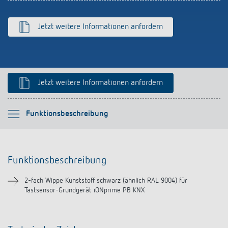
Anfahrt
Jetzt weitere Informationen anfordern
Jetzt weitere Informationen anfordern
Bitte auswählen
Funktionsbeschreibung
Funktionsbeschreibung
Funktionsbeschreibung
Downloads
2-fach Wippe Kunststoff schwarz (ähnlich RAL 9004) für
Tastsensor-Grundgerät iONprime PB KNX