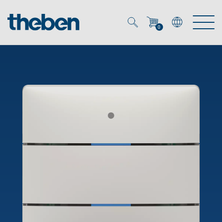
0
Mein Account
Merkzettel (
0
)
Produkte
OEM
Energy Manager
Lösungen
KNX
OEM-Lösungen
Smart Home
Service
Ansprechpartner OEM
Zeit- und Lichtsteuerung
DALI
OEM-Referenzen
Unternehmen
DALI-2 Lichtsteuerung
Downloads
Präsenzmelder & Bewegungsmelder