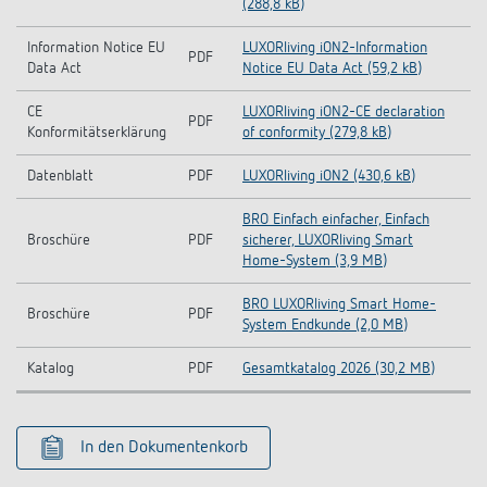
(288,8 kB)
Information Notice EU
LUXORliving iON2-Information
PDF
Data Act
Notice EU Data Act (59,2 kB)
CE
LUXORliving iON2-CE declaration
PDF
Konformitätserklärung
of conformity (279,8 kB)
Datenblatt
PDF
LUXORliving iON2 (430,6 kB)
BRO Einfach einfacher, Einfach
Broschüre
PDF
sicherer, LUXORliving Smart
Home-System (3,9 MB)
BRO LUXORliving Smart Home-
Broschüre
PDF
System Endkunde (2,0 MB)
Katalog
PDF
Gesamtkatalog 2026 (30,2 MB)
In den Dokumentenkorb