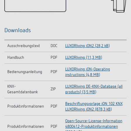
Downloads
Ausschreibungstext
DOC
LUXORliving iON2 (28,2 kB)
Handbuch
PDF
LUXORliving (11,3 MB)
LUXORliving iON-Operating
Bedienungsanleitung
PDF
instructions (4,8 MB)
KNX-
LUXORliving DE-KNX-Database (all
ZIP
Gesamtdatenbank
products) (3,5 MB)
Beschriftungsvorlage iON 102 KNX
Produktinformationen
PDF
LUXORliving iON2 (878,3 kB)
Open-Source-License-Information
Produktinformationen
PDF
4800412-Produktinformationen