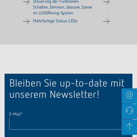
Steuerung der Funktionen
Steuerung de
Schalten, Dimmen, Jalousie, Szene
Schalten, Dim
im LUXORliving-System
im LUXORlivi
Mehrfarbige Status-LEDs
Mehrfarbige 
Bleiben Sie up-to-date mit
unserem Newsletter!
E-Mail
*