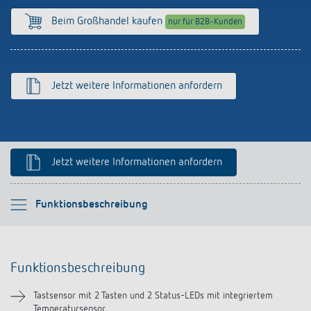
Anfahrt
Beim Großhandel kaufen
nur für B2B-Kunden
Jetzt weitere Informationen anfordern
Jetzt weitere Informationen anfordern
Bitte auswählen
Funktionsbeschreibung
Funktionsbeschreibung
Funktionsbeschreibung
Technische Informationen
Tastsensor mit 2 Tasten und 2 Status-LEDs mit integriertem
Temperatursensor