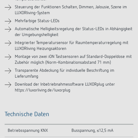
Downloads
Steuerung der Funktionen Schalten, Dimmen, Jalousie, Szene im
LUXORliving-System
Videos
Mehrfarbige Status-LEDs
Automatische Helligkeitsregelung der Status-LEDs in Abhängigkeit
Zubehör
der Umgebungshelligkeit
Integrierter Temperatursensor für Raumtemperaturregelung mit
Ähnliche Produkte
LUXORliving Heizungsaktoren
Montage von zwei iON Tastsensoren auf Standard-Doppeldose mit
Zubehör möglich (Norm-Kombinationsabstand 71 mm)
Transparente Abdeckung für individuelle Beschriftung im
Lieferumfang
Download der Inbetriebnahmesoftware LUXORplug unter
https://luxorliving.de/luxorplug
Technische Daten
Betriebsspannung KNX
Busspannung, ≤12,5 mA