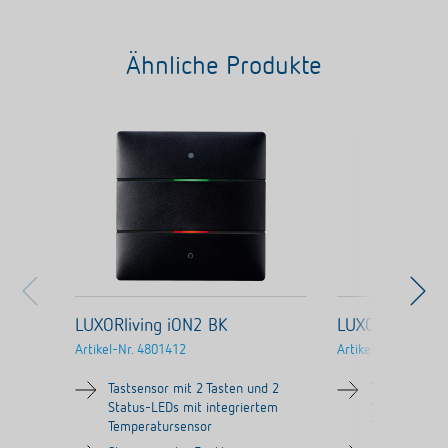
Ähnliche Produkte
LUXORliving iON2 BK
LUXORliving i
Artikel-Nr.
4801412
Artikel-Nr.
480241
Tastsensor mit 2 Tasten und 2
Tastsensor mi
Status-LEDs mit integriertem
Status-LEDs 
Temperatursensor
Temperaturs