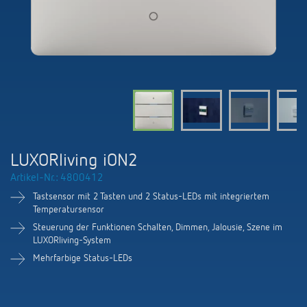
KNX-Systeme
Karriere
Kataloge und Prospekte
Theben AG
LED-Leuchten
KNX Smart Home System LUXORliving
Katalogbestellung
Kontakt
News
Zeit- und Lichtsteuerung
Karriere bei Theben
Präsenzmelder und Bewegungsmelder
Seminare und Online-Trainings
Messe
Klimaregelung
Produktfinder
Technischer Support
LED Beleuchtung
Fachpresse
Kooperationen
Zubehör
Downloads
Ansprechpartner
Klimaregelung
Konformitätserklärungen
LUXORliving iON2
Nachhaltigkeit
Smart Energy
Vertrieb Deutschland
Artikel-Nr.: 4800412
Apps
BIM-Portal
Engagement
Tastsensor mit 2 Tasten und 2 Status-LEDs mit integriertem
LUXORliving
Vertrieb Weltweit
Temperatursensor
Referenzen
Steuerung der Funktionen Schalten, Dimmen, Jalousie, Szene im
Design
LUXORliving-System
Ansprechpartner OEM
HEMS
Mehrfarbige Status-LEDs
Historie
Anfrageformular