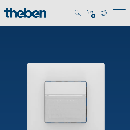
0
Mein Account
Merkzettel (
0
)
Produkte
OEM
Energy Manager
Lösungen
KNX
OEM-Lösungen
Smart Home
Service
Ansprechpartner OEM
Zeit- und Lichtsteuerung
DALI
OEM-Referenzen
Unternehmen
DALI-2 Lichtsteuerung
Downloads
Präsenzmelder & Bewegungsmelder