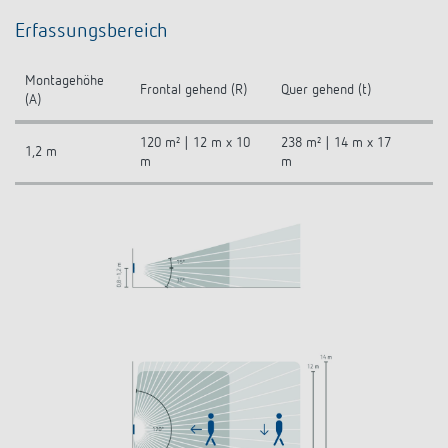
Erfassungsbereich
Montagehöhe
Frontal gehend (R)
Quer gehend (t)
(A)
120 m² | 12 m x 10
238 m² | 14 m x 17
1,2 m
m
m