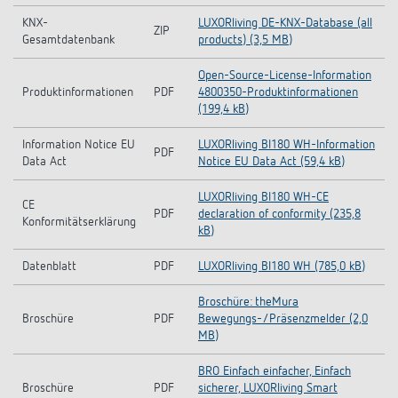
KNX-
LUXORliving DE-KNX-Database (all
ZIP
Gesamtdatenbank
products) (3,5 MB)
Open-Source-License-Information
Produktinformationen
PDF
4800350-Produktinformationen
(199,4 kB)
Information Notice EU
LUXORliving BI180 WH-Information
PDF
Data Act
Notice EU Data Act (59,4 kB)
LUXORliving BI180 WH-CE
CE
PDF
declaration of conformity (235,8
Konformitätserklärung
kB)
Datenblatt
PDF
LUXORliving BI180 WH (785,0 kB)
Broschüre: theMura
Broschüre
PDF
Bewegungs-/Präsenzmelder (2,0
MB)
BRO Einfach einfacher, Einfach
Broschüre
PDF
sicherer, LUXORliving Smart