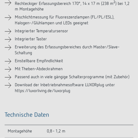
Downloads
2
Rechteckiger Erfassungsbereich 170°, 14 x 17 m (238 m
) bei 1,2
m Montagehöhe
Zubehör
Mischlichtmessung für Fluoreszenzlampen (FL/PL/ESL),
Halogen-/Glühlampen und LEDs geeignet
Integrierter Temperatursensor
Integrierter Taster
Erweiterung des Erfassungsbereiches durch Master/Slave-
Schaltung
Einstellbare Empfindlichkeit
Mit Theben-Abdeckrahmen
Passend auch in viele gängige Schalterprogramme (mit Zubehör)
Download der Inbetriebnahmesoftware LUXORplug unter
https://luxorliving.de/luxorplug
Technische Daten
Montagehöhe
0,8 - 1,2 m