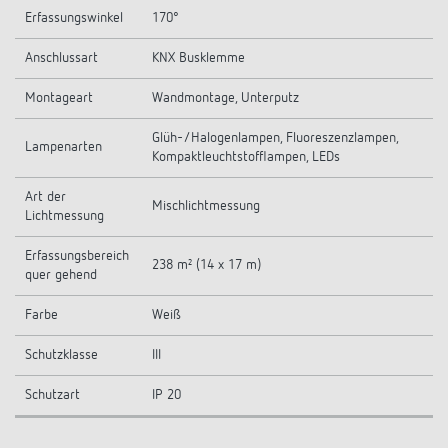
Erfassungswinkel
170°
Anschlussart
KNX Busklemme
Montageart
Wandmontage, Unterputz
Glüh-/Halogenlampen, Fluoreszenzlampen,
Lampenarten
Kompaktleuchtstofflampen, LEDs
Art der
Mischlichtmessung
Lichtmessung
Erfassungsbereich
238 m² (14 x 17 m)
quer gehend
Farbe
Weiß
Schutzklasse
III
Schutzart
IP 20