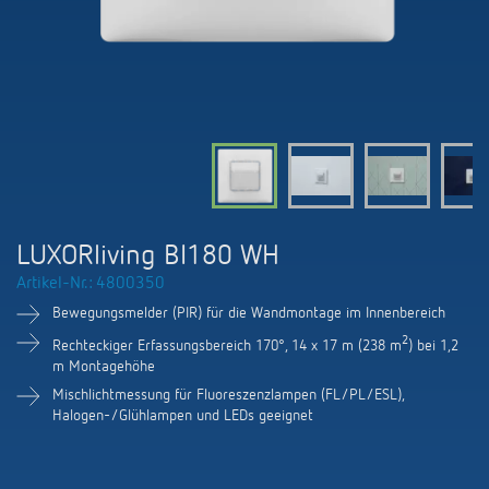
KNX-Systeme
Karriere
Kataloge und Prospekte
Theben AG
LED-Leuchten
KNX Smart Home System LUXORliving
Katalogbestellung
Kontakt
News
Zeit- und Lichtsteuerung
Karriere bei Theben
Präsenzmelder und Bewegungsmelder
Seminare und Online-Trainings
Messe
Klimaregelung
Produktfinder
Technischer Support
LED Beleuchtung
Fachpresse
Kooperationen
Zubehör
Downloads
Ansprechpartner
Klimaregelung
Konformitätserklärungen
LUXORliving BI180 WH
Nachhaltigkeit
Smart Energy
Vertrieb Deutschland
Artikel-Nr.: 4800350
Apps
BIM-Portal
Engagement
Bewegungsmelder (PIR) für die Wandmontage im Innenbereich
LUXORliving
Vertrieb Weltweit
Referenzen
2
Rechteckiger Erfassungsbereich 170°, 14 x 17 m (238 m
) bei 1,2
Design
m Montagehöhe
Ansprechpartner OEM
HEMS
Mischlichtmessung für Fluoreszenzlampen (FL/PL/ESL),
Halogen-/Glühlampen und LEDs geeignet
Historie
Anfrageformular