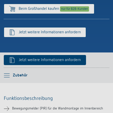
Anfahrt
Beim Großhandel kaufen
nur für B2B-Kunden
Jetzt weitere Informationen anfordern
Jetzt weitere Informationen anfordern
Bitte auswählen
Zubehör
Funktionsbeschreibung
Funktionsbeschreibung
Technische Informationen
Bewegungsmelder (PIR) für die Wandmontage im Innenbereich