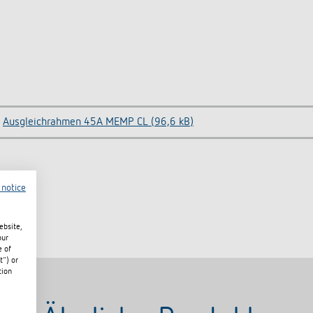
Ausgleichrahmen 45A MEMP CL (96,6 kB)
 notice
ebsite,
our
e of
t") or
tion