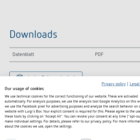
Downloads
Datenblatt
PDF
In den Dokumentenkorb
Privacy policy
|
Legal
Our usage of cookies
We use technical cookies for the correct functioning of our website. These are activated
automatically. For analysis purposes, we use the analysis tool Google Analytics on this w
we use the Facebook pixel for advertising purposes and analyze the search behavior on 
website with Luigi's Box. Your explicit consent is required for this. Please agree to the us
these tools by clicking on "Accept All". You can revoke your consent at any time ("opt-ou
make individual settings. For details, please refer to our privacy policy. For more informa
about the cookies we use, open the settings.