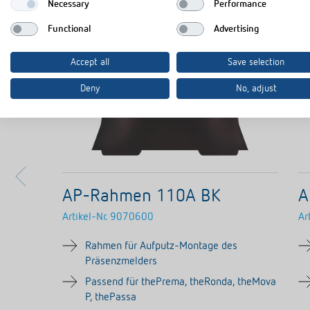
Necessary
Performance
Functional
Advertising
Accept all
Save selection
Deny
No, adjust
AP-Rahmen 110A BK
A
Artikel-Nr.
9070600
Ar
Rahmen für Aufputz-Montage des
Präsenzmelders
Passend für thePrema, theRonda, theMova
P, thePassa