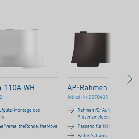
n 110A WH
AP-Rahmen 110B BK
2
Artikel-Nr.
9070435
ufputz-Montage des
Rahmen für Aufputz-Montage
rs
Präsenzmelders
thePrema, theRonda, theMova
Passend für KNX-Versionen d
Farbe: Schwarz