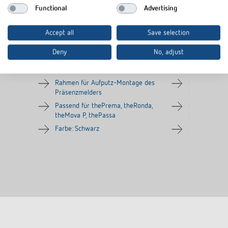
Functional
Advertising
Accept all
Save selection
AP-Rahmen 110A BK
AP-Rahmen 1
Deny
No, adjust
Artikel-Nr.
9070600
Artikel-Nr.
907091
Rahmen für Aufputz-Montage des
Rahmen für 
Präsenzmelders
Präsenzmeld
Passend für thePrema, theRonda,
Passend für 
theMova P, thePassa
theMova P, t
Farbe: Schwarz
Farbe: Grau