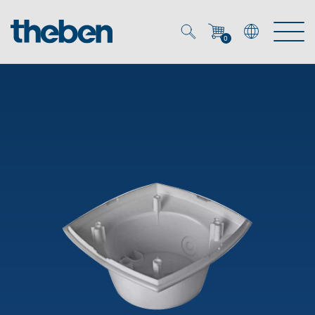
0
Mein Account
Merkzettel (
0
)
Produkte
OEM
Energy Manager
Lösungen
KNX
OEM-Lösungen
Smart Home
Service
Ansprechpartner OEM
Zeit- und Lichtsteuerung
DALI
OEM-Referenzen
Unternehmen
DALI-2 Lichtsteuerung
Downloads
Präsenzmelder & Bewegungsmelder