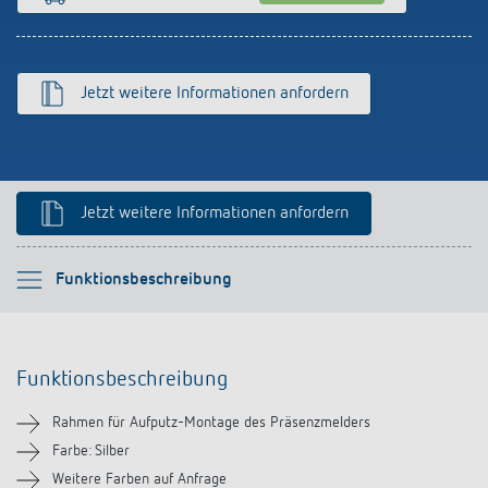
Anfahrt
Jetzt weitere Informationen anfordern
Jetzt weitere Informationen anfordern
Bitte auswählen
Funktionsbeschreibung
Funktionsbeschreibung
Funktionsbeschreibung
Downloads
Rahmen für Aufputz-Montage des Präsenzmelders
Ähnliche Produkte
Farbe: Silber
Weitere Farben auf Anfrage