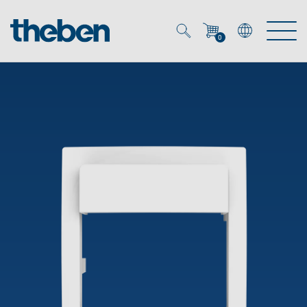
0
Mein Account
Merkzettel (
0
)
Produkte
OEM
Energy Manager
Lösungen
KNX
OEM-Lösungen
Smart Home
Service
Ansprechpartner OEM
Zeit- und Lichtsteuerung
DALI
OEM-Referenzen
Unternehmen
DALI-2 Lichtsteuerung
Downloads
Präsenzmelder & Bewegungsmelder