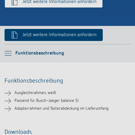
Jetzt weitere Informationen anfordern
Anfahrt
Jetzt weitere Informationen anfordern
Bitte auswählen
Funktionsbeschreibung
Funktionsbeschreibung
Funktionsbeschreibung
Downloads
Ausgleichsrahmen, weiß
Ähnliche Produkte
Passend für Busch-Jaeger balance SI
Adapterrahmen und Tasterabdeckung im Lieferumfang
Downloads