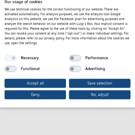
Our usage of cookies
We use technical cookies for the correct functioning of our website. These are
activated automatically. For analysis purposes, we use the analysis tool Google
Analytics on this website, we use the Facebook pixel for advertising purposes and
AP-Rahmen 110A BK
AP-Rahmen 1
analyze the search behavior on our website with Luigi's Box. Your explicit consent is
required for this. Please agree to the use of these tools by clicking on "Accept All".
Artikel-Nr.
9070600
Artikel-Nr.
907091
You can revoke your consent at any time ("opt-out") or make individual settings. For
details, please refer to our privacy policy. For more information about the cookies we
Rahmen für Aufputz-Montage des
Rahmen für 
use, open the settings.
Präsenzmelders
Präsenzmeld
Passend für thePrema, theRonda,
Passend für 
Necessary
Performance
theMova P, thePassa
theMova P, t
Functional
Advertising
Farbe: Schwarz
Farbe: Grau
Accept all
Save selection
Deny
No, adjust