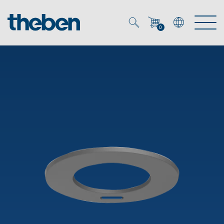
0
Mein Account
Merkzettel (
0
)
Produkte
OEM
Energy Manager
Lösungen
KNX
OEM-Lösungen
Smart Home
Service
Ansprechpartner OEM
Zeit- und Lichtsteuerung
DALI
OEM-Referenzen
Unternehmen
DALI-2 Lichtsteuerung
Downloads
Präsenzmelder & Bewegungsmelder