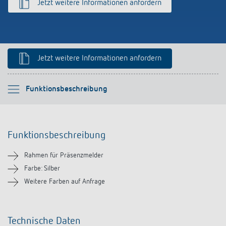
Jetzt weitere Informationen anfordern
Anfahrt
Jetzt weitere Informationen anfordern
Bitte auswählen
Funktionsbeschreibung
Funktionsbeschreibung
Funktionsbeschreibung
Technische Informationen
Rahmen für Präsenzmelder
Downloads
Farbe: Silber
Weitere Farben auf Anfrage
Ähnliche Produkte
Technische Daten