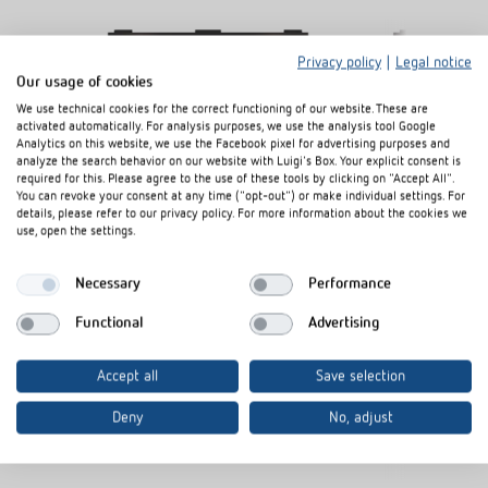
Privacy policy
|
Legal notice
Our usage of cookies
We use technical cookies for the correct functioning of our website. These are
activated automatically. For analysis purposes, we use the analysis tool Google
Analytics on this website, we use the Facebook pixel for advertising purposes and
analyze the search behavior on our website with Luigi's Box. Your explicit consent is
required for this. Please agree to the use of these tools by clicking on "Accept All".
You can revoke your consent at any time ("opt-out") or make individual settings. For
details, please refer to our privacy policy. For more information about the cookies we
AP-Rahmen 110A BK
AP-Rahmen 1
use, open the settings.
Artikel-Nr.
9070600
Artikel-Nr.
907091
Necessary
Performance
Rahmen für Aufputz-Montage des
Rahmen für 
Präsenzmelders
Präsenzmeld
Functional
Advertising
Passend für thePrema, theRonda,
Passend für 
theMova P, thePassa
theMova P, t
Accept all
Save selection
Farbe: Schwarz
Farbe: Grau
Deny
No, adjust