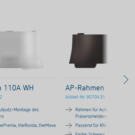
n 110A WH
AP-Rahmen 110B BK
2
Artikel-Nr.
9070435
ufputz-Montage des
Rahmen für Aufputz-Montage
rs
Präsenzmelders
thePrema, theRonda, theMova
Passend für KNX-Versionen d
Farbe: Schwarz