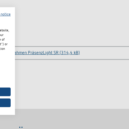
 notice
ebsite,
our
e of
t") or
tion
AP-Rahmen PräsenzLight SR (314,4 kB)