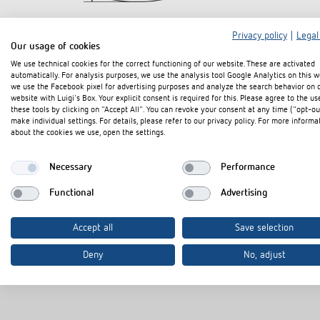
Privacy policy
|
Legal
Our usage of cookies
We use technical cookies for the correct functioning of our website. These are activated
automatically. For analysis purposes, we use the analysis tool Google Analytics on this w
Downloads
we use the Facebook pixel for advertising purposes and analyze the search behavior on 
website with Luigi's Box. Your explicit consent is required for this. Please agree to the us
these tools by clicking on "Accept All". You can revoke your consent at any time ("opt-ou
make individual settings. For details, please refer to our privacy policy. For more informa
Datenblatt
PDF
about the cookies we use, open the settings.
Necessary
Performance
In den Dokumentenkorb
Functional
Advertising
Accept all
Save selection
Deny
No, adjust