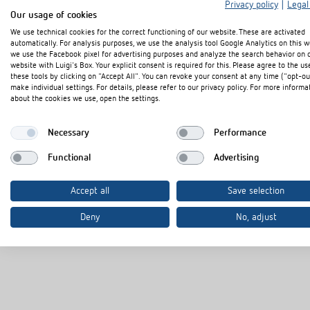
Privacy policy
|
Legal
Our usage of cookies
We use technical cookies for the correct functioning of our website. These are activated
CE Konformitätserklärung
PDF
automatically. For analysis purposes, we use the analysis tool Google Analytics on this w
we use the Facebook pixel for advertising purposes and analyze the search behavior on 
website with Luigi's Box. Your explicit consent is required for this. Please agree to the us
Datenblatt
PDF
these tools by clicking on "Accept All". You can revoke your consent at any time ("opt-ou
make individual settings. For details, please refer to our privacy policy. For more informa
about the cookies we use, open the settings.
In den Dokumentenkorb
Necessary
Performance
Functional
Advertising
Accept all
Save selection
Deny
No, adjust