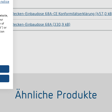
 notice
Decken-Einbaudose 68A-CE Konformitätserklärung (457,0 kB
ebsite,
our
e of
Decken-Einbaudose 68A (330,9 kB)
t") or
tion
Ähnliche Produkte