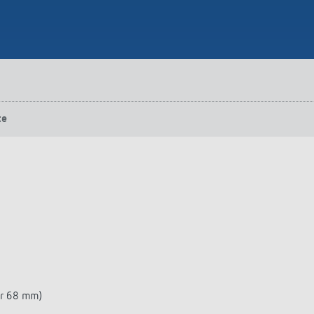
te
er 68 mm)