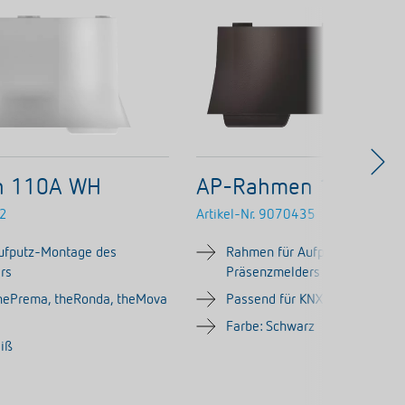
n 110A WH
AP-Rahmen 110B BK
2
Artikel-Nr.
9070435
ufputz-Montage des
Rahmen für Aufputz-Montage
rs
Präsenzmelders
thePrema, theRonda, theMova
Passend für KNX-Versionen d
Farbe: Schwarz
eiß