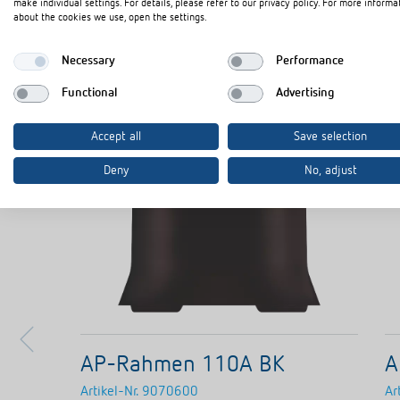
make individual settings. For details, please refer to our privacy policy. For more informa
about the cookies we use, open the settings.
Necessary
Performance
Functional
Advertising
Accept all
Save selection
Deny
No, adjust
AP-Rahmen 110A BK
A
Artikel-Nr.
9070600
Ar