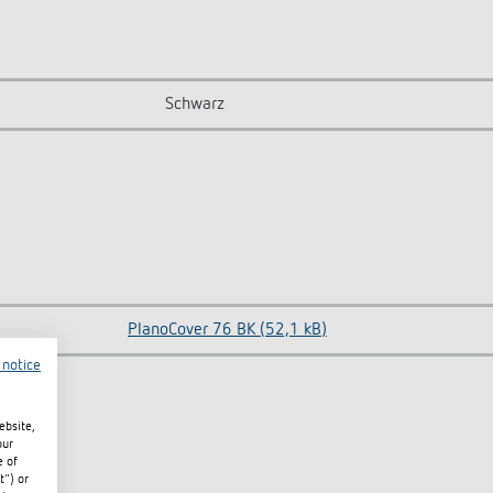
Schwarz
PlanoCover 76 BK (52,1 kB)
 notice
ebsite,
our
e of
t") or