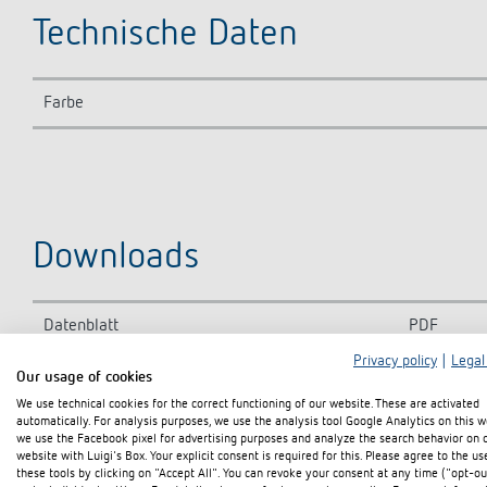
Technische Daten
Farbe
Downloads
Datenblatt
PDF
Privacy policy
|
Legal
Our usage of cookies
We use technical cookies for the correct functioning of our website. These are activated
In den Dokumentenkorb
automatically. For analysis purposes, we use the analysis tool Google Analytics on this w
we use the Facebook pixel for advertising purposes and analyze the search behavior on 
website with Luigi's Box. Your explicit consent is required for this. Please agree to the us
these tools by clicking on "Accept All". You can revoke your consent at any time ("opt-ou