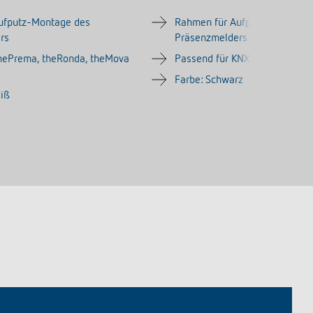
ufputz-Montage des
Rahmen für Aufputz-Montage
rs
Präsenzmelders
thePrema, theRonda, theMova
Passend für KNX-Versionen d
Farbe: Schwarz
eiß