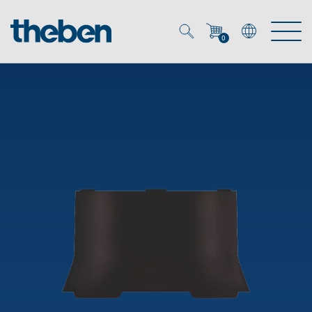
0
Mein Account
Merkzettel (
0
)
Produkte
OEM
Energy Manager
Lösungen
KNX
OEM-Lösungen
Smart Home
Service
Ansprechpartner OEM
Zeit- und Lichtsteuerung
DALI
OEM-Referenzen
Unternehmen
DALI-2 Lichtsteuerung
Downloads
Präsenzmelder & Bewegungsmelder