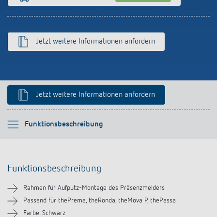
Anfahrt
Jetzt weitere Informationen anfordern
Jetzt weitere Informationen anfordern
Bitte auswählen
Funktionsbeschreibung
Funktionsbeschreibung
Funktionsbeschreibung
Downloads
Rahmen für Aufputz-Montage des Präsenzmelders
Ähnliche Produkte
Passend für thePrema, theRonda, theMova P, thePassa
Farbe: Schwarz