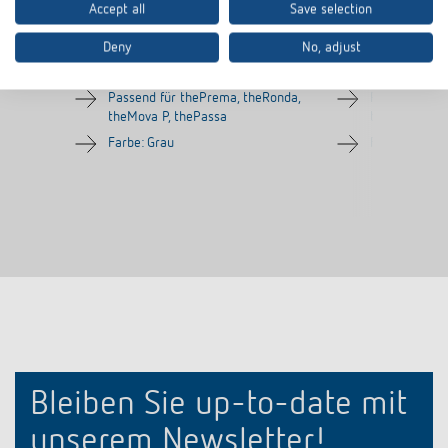
Accept all
Save selection
Artikel-Nr.
9070913
Artikel-Nr.
907091
Deny
No, adjust
Rahmen für Aufputz-Montage des
Rahmen für 
Präsenzmelders
Präsenzmeld
Passend für thePrema, theRonda,
Passend für 
theMova P, thePassa
theMova P, t
Farbe: Grau
Farbe: Reinw
Bleiben Sie up-to-date mit
unserem Newsletter!