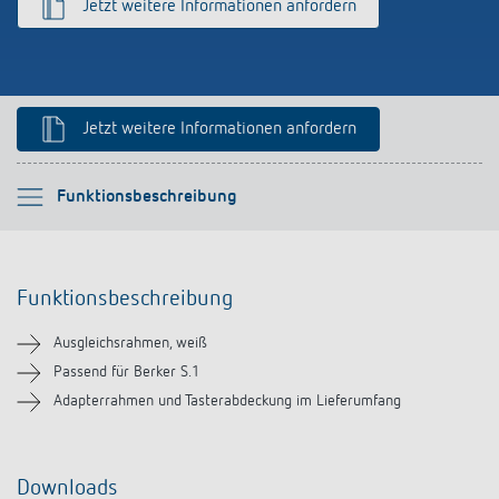
Jetzt weitere Informationen anfordern
Anfahrt
Jetzt weitere Informationen anfordern
Bitte auswählen
Funktionsbeschreibung
Funktionsbeschreibung
Funktionsbeschreibung
Downloads
Ausgleichsrahmen, weiß
Ähnliche Produkte
Passend für Berker S.1
Adapterrahmen und Tasterabdeckung im Lieferumfang
Downloads