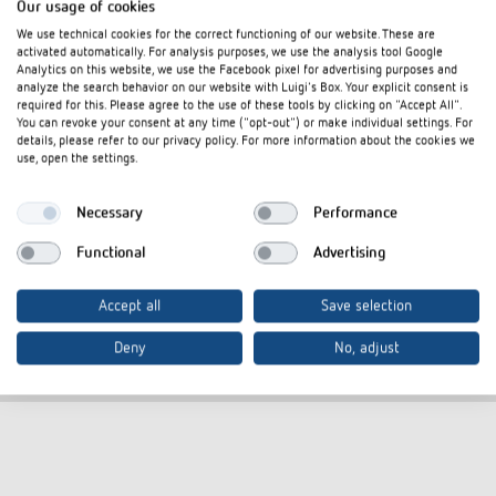
Our usage of cookies
We use technical cookies for the correct functioning of our website. These are
activated automatically. For analysis purposes, we use the analysis tool Google
Analytics on this website, we use the Facebook pixel for advertising purposes and
AP-Rahmen 110A BK
AP-Rahmen 1
analyze the search behavior on our website with Luigi's Box. Your explicit consent is
required for this. Please agree to the use of these tools by clicking on "Accept All".
Artikel-Nr.
9070600
Artikel-Nr.
907091
You can revoke your consent at any time ("opt-out") or make individual settings. For
details, please refer to our privacy policy. For more information about the cookies we
Rahmen für Aufputz-Montage des
Rahmen für 
use, open the settings.
Präsenzmelders
Präsenzmeld
Passend für thePrema, theRonda,
Passend für 
Necessary
Performance
theMova P, thePassa
theMova P, t
Functional
Advertising
Farbe: Schwarz
Farbe: Grau
Accept all
Save selection
Deny
No, adjust