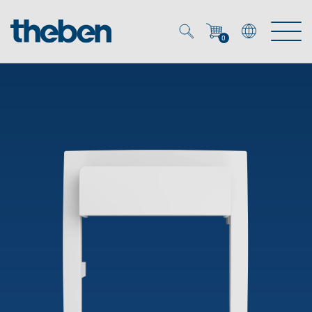
0
Mein Account
Merkzettel (
0
)
Produkte
OEM
Energy Manager
Lösungen
KNX
OEM-Lösungen
Smart Home
Service
Ansprechpartner OEM
Zeit- und Lichtsteuerung
DALI
OEM-Referenzen
Unternehmen
DALI-2 Lichtsteuerung
Downloads
Präsenzmelder & Bewegungsmelder