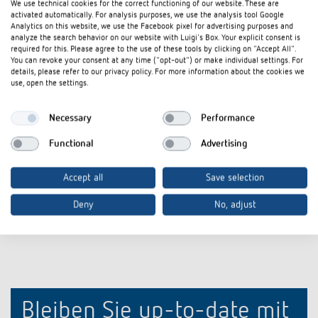
We use technical cookies for the correct functioning of our website. These are
AP-Rahmen 110A BK
AP-Rahmen 1
activated automatically. For analysis purposes, we use the analysis tool Google
Analytics on this website, we use the Facebook pixel for advertising purposes and
Artikel-Nr.
9070600
Artikel-Nr.
907091
analyze the search behavior on our website with Luigi's Box. Your explicit consent is
required for this. Please agree to the use of these tools by clicking on "Accept All".
You can revoke your consent at any time ("opt-out") or make individual settings. For
Rahmen für Aufputz-Montage des
Rahmen für 
details, please refer to our privacy policy. For more information about the cookies we
Präsenzmelders
Präsenzmeld
use, open the settings.
Passend für thePrema, theRonda,
Passend für 
theMova P, thePassa
theMova P, t
Necessary
Performance
Farbe: Schwarz
Farbe: Grau
Functional
Advertising
Accept all
Save selection
Deny
No, adjust
Bleiben Sie up-to-date mit