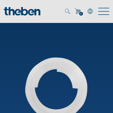
0
Mein Account
Merkzettel (
0
)
Produkte
OEM
Energy Manager
Lösungen
KNX
OEM-Lösungen
Smart Home
Service
Ansprechpartner OEM
Zeit- und Lichtsteuerung
DALI
OEM-Referenzen
Unternehmen
DALI-2 Lichtsteuerung
Downloads
Präsenzmelder & Bewegungsmelder