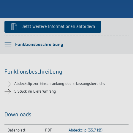
Anfahrt
Jetzt weitere Informationen anfordern
Bitte auswählen
Funktionsbeschreibung
Funktionsbeschreibung
Funktionsbeschreibung
Downloads
Abdeckclip zur Einschränkung des Erfassungsbereichs
Ähnliche Produkte
5 Stück im Lieferumfang
Downloads
Datenblatt
PDF
Abdeckclip (55,7 kB)