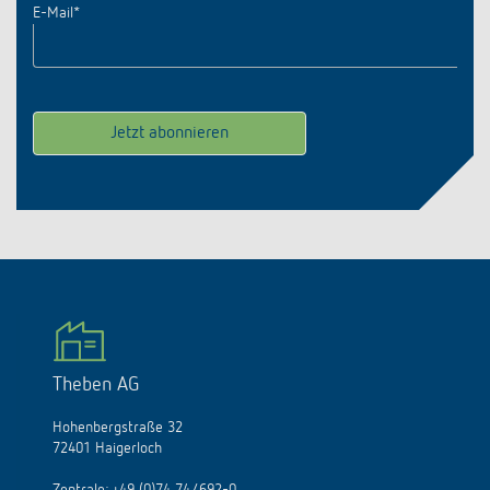
E-Mail
*
Theben AG
Hohenbergstraße 32
72401 Haigerloch
Zentrale:
+49 (0)74 74/692-0