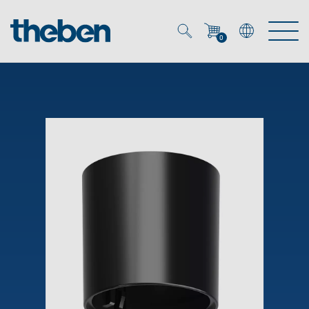
0
Mein Account
Merkzettel (
0
)
Produkte
OEM
Energy Manager
Lösungen
KNX
OEM-Lösungen
Smart Home
Service
Ansprechpartner OEM
Zeit- und Lichtsteuerung
DALI
OEM-Referenzen
Unternehmen
DALI-2 Lichtsteuerung
Downloads
Präsenzmelder & Bewegungsmelder