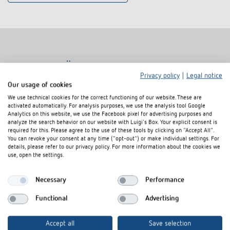
Ähnliche Produkte
Privacy policy
|
Legal notice
Our usage of cookies
We use technical cookies for the correct functioning of our website. These are
activated automatically. For analysis purposes, we use the analysis tool Google
Analytics on this website, we use the Facebook pixel for advertising purposes and
analyze the search behavior on our website with Luigi's Box. Your explicit consent is
required for this. Please agree to the use of these tools by clicking on "Accept All".
You can revoke your consent at any time ("opt-out") or make individual settings. For
details, please refer to our privacy policy. For more information about the cookies we
use, open the settings.
Necessary
Performance
Functional
Advertising
AP-Rahmen 110A BK
AP-Rahmen 1
Artikel-Nr.
9070600
Artikel-Nr.
907091
Accept all
Save selection