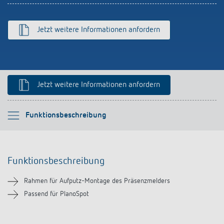
Anfahrt
Jetzt weitere Informationen anfordern
Jetzt weitere Informationen anfordern
Bitte auswählen
Funktionsbeschreibung
Funktionsbeschreibung
Funktionsbeschreibung
Downloads
Rahmen für Aufputz-Montage des Präsenzmelders
Ähnliche Produkte
Passend für PlanoSpot