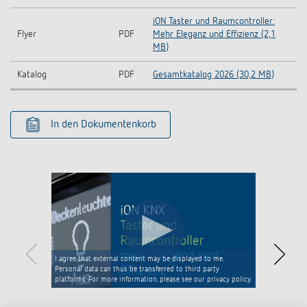
iON Taster und Raumcontroller:
Flyer
PDF
Mehr Eleganz und Effizienz (2,1
MB)
Katalog
PDF
Gesamtkatalog 2026 (30,2 MB)
In den Dokumentenkorb
I agree that external content may be displayed to me.
Personal data can thus be transferred to third party
platforms. For more information, please see our privacy policy.