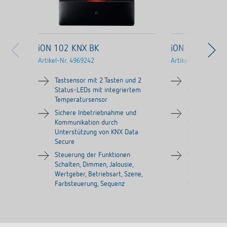
iON 102 KNX BK
iON 102 KNX 
Artikel-Nr.
4969242
Artikel-Nr.
496925
Tastsensor mit 2 Tasten und 2
Tastsensor mi
Status-LEDs mit integriertem
Status-LEDs 
Temperatursensor
Temperaturs
Sichere Inbetriebnahme und
Sichere Inbe
Kommunikation durch
Kommunikati
Unterstützung von KNX Data
Unterstützun
Secure
Secure
Steuerung der Funktionen
Steuerung de
Schalten, Dimmen, Jalousie,
Schalten, Dim
Wertgeber, Betriebsart, Szene,
Wertgeber, Be
Farbsteuerung, Sequenz
Farbsteuerun