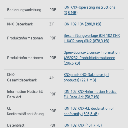
iON KNX-Operating instructions
Bedienungsanleitung
PDF
(3,8 MB)
KNX-Datenbank
ZIP
iON 102 104 (280,8 kB)
Beschriftungsvorlage iON 102 KNX
Produktinformationen
PDF
LUXORliving iON2 (878,3 kB)
Open-Source-License-Information
Produktinformationen
PDF
4969232-Produktinformationen
(286,5 kB)
KNX-
KNXprod-KNX-Database (all
ZIP
Gesamtdatenbank
products) (22,1 MB)
Information Notice EU
iON 102 KNX-Information Notice
PDF
Data Act
EU Data Act (58,7 kB)
CE
iON 102 KNX-CE declaration of
PDF
Konformitätserklärung
conformity (303,8 kB)
Datenblatt
PDF
iON 102 KNX (431,7 kB)