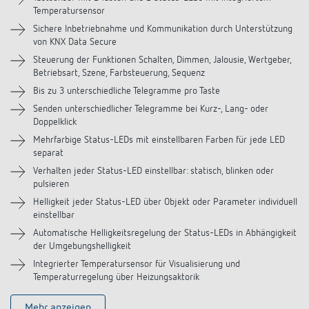
Temperatursensor
Downloads
Sichere Inbetriebnahme und Kommunikation durch Unterstützung
von KNX Data Secure
Videos
Steuerung der Funktionen Schalten, Dimmen, Jalousie, Wertgeber,
Betriebsart, Szene, Farbsteuerung, Sequenz
Zubehör
Bis zu 3 unterschiedliche Telegramme pro Taste
Senden unterschiedlicher Telegramme bei Kurz-, Lang- oder
Ähnliche Produkte
Doppelklick
Mehrfarbige Status-LEDs mit einstellbaren Farben für jede LED
separat
Verhalten jeder Status-LED einstellbar: statisch, blinken oder
pulsieren
Helligkeit jeder Status-LED über Objekt oder Parameter individuell
einstellbar
Automatische Helligkeitsregelung der Status-LEDs in Abhängigkeit
der Umgebungshelligkeit
Integrierter Temperatursensor für Visualisierung und
Temperaturregelung über Heizungsaktorik
Mehr anzeigen