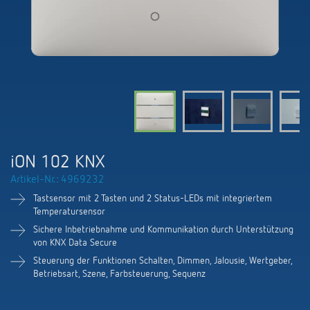
KNX-Systeme
Karriere
Kataloge und Prospekte
Theben AG
LED-Leuchten
KNX Smart Home System LUXORliving
Katalogbestellung
Kontakt
News
Zeit- und Lichtsteuerung
Karriere bei Theben
Präsenzmelder und Bewegungsmelder
Seminare und Online-Trainings
Messe
Klimaregelung
Produktfinder
Technischer Support
LED Beleuchtung
Fachpresse
Kooperationen
Zubehör
Downloads
Ansprechpartner
Klimaregelung
Konformitätserklärungen
iON 102 KNX
Nachhaltigkeit
Smart Energy
Vertrieb Deutschland
Artikel-Nr.: 4969232
Apps
BIM-Portal
Engagement
Tastsensor mit 2 Tasten und 2 Status-LEDs mit integriertem
LUXORliving
Vertrieb Weltweit
Temperatursensor
Referenzen
Sichere Inbetriebnahme und Kommunikation durch Unterstützung
Design
von KNX Data Secure
Ansprechpartner OEM
HEMS
Steuerung der Funktionen Schalten, Dimmen, Jalousie, Wertgeber,
Historie
Betriebsart, Szene, Farbsteuerung, Sequenz
Anfrageformular