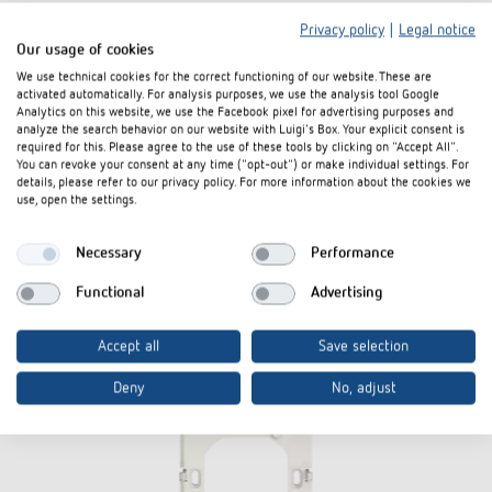
Privacy policy
|
Legal notice
Our usage of cookies
We use technical cookies for the correct functioning of our website. These are
activated automatically. For analysis purposes, we use the analysis tool Google
iON KNX
iON 102 KNX
Analytics on this website, we use the Facebook pixel for advertising purposes and
analyze the search behavior on our website with Luigi's Box. Your explicit consent is
required for this. Please agree to the use of these tools by clicking on "Accept All".
You can revoke your consent at any time ("opt-out") or make individual settings. For
Zubehör
details, please refer to our privacy policy. For more information about the cookies we
use, open the settings.
Necessary
Performance
Functional
Advertising
Accept all
Save selection
Deny
No, adjust