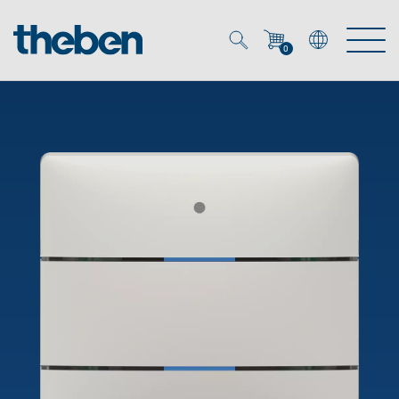
0
Mein Account
Merkzettel (
0
)
Produkte
OEM
Energy Manager
Lösungen
KNX
OEM-Lösungen
Smart Home
Service
Ansprechpartner OEM
Zeit- und Lichtsteuerung
DALI
OEM-Referenzen
Unternehmen
DALI-2 Lichtsteuerung
Downloads
Präsenzmelder & Bewegungsmelder