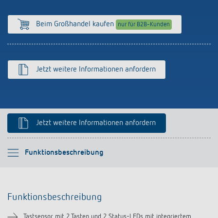
Anfahrt
Beim Großhandel kaufen
nur für B2B-Kunden
Jetzt weitere Informationen anfordern
Jetzt weitere Informationen anfordern
Bitte auswählen
Funktionsbeschreibung
Funktionsbeschreibung
Funktionsbeschreibung
Technische Informationen
Tastsensor mit 2 Tasten und 2 Status-LEDs mit integriertem