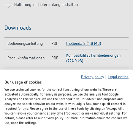
Halterung im Lieferumfang enthalten
Downloads
Bedienungsanleitung
PDF
theSenda S (1,8 MB)
Kompatibilität Fernbedienungen
Produktinformationen
PDF
(724,9 kB)
Information Notice EU
theSenda S-Information Notice EU
PDF
Privacy policy
|
Legal notice
Data Act
Data Act (46,2 kB)
Our usage of cookies
We use technical cookies for the correct functioning of our website. These are
CE
theSenda S DE-CE
PDF
activated automatically. For analysis purposes, we use the analysis tool Google
Konformitätserklärung
Konformitätserklärung (257,5 kB)
Analytics on this website, we use the Facebook pixel for advertising purposes and
analyze the search behavior on our website with Luigi's Box. Your explicit consent is
Datenblatt
PDF
theSenda S (84,3 kB)
required for this. Please agree to the use of these tools by clicking on "Accept All".
You can revoke your consent at any time ("opt-out") or make individual settings. For
details, please refer to our privacy policy. For more information about the cookies we
use, open the settings.
In den Dokumentenkorb