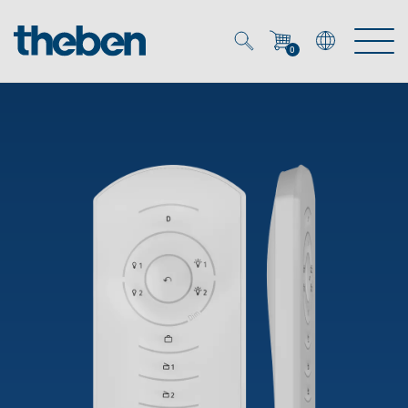
0
Mein Account
Merkzettel (
0
)
Produkte
OEM
Energy Manager
Lösungen
KNX
OEM-Lösungen
Smart Home
Service
Ansprechpartner OEM
Zeit- und Lichtsteuerung
DALI
OEM-Referenzen
Unternehmen
DALI-2 Lichtsteuerung
Downloads
Präsenzmelder & Bewegungsmelder