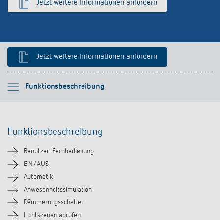
Jetzt weitere Informationen anfordern
Anfahrt
Jetzt weitere Informationen anfordern
Bitte auswählen
Funktionsbeschreibung
Funktionsbeschreibung
Funktionsbeschreibung
Downloads
Benutzer-Fernbedienung
EIN/AUS
Automatik
Anwesenheitssimulation
Dämmerungsschalter
Lichtszenen abrufen