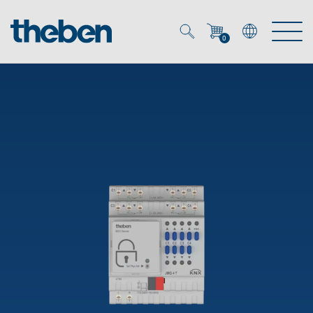
0
Mein Account
Merkzettel (
0
)
Produkte
OEM
Energy Manager
Lösungen
KNX
OEM-Lösungen
Smart Home
Service
Ansprechpartner OEM
Zeit- und Lichtsteuerung
DALI
OEM-Referenzen
Unternehmen
DALI-2 Lichtsteuerung
Downloads
Präsenzmelder & Bewegungsmelder