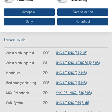
Accept all
Save selection
Deny
No, adjust
Downloads
Ausschreibungstext
DOC
JMG 4 T KNX (31,2 kB)
Ausschreibungstext
D81
JMG 4 T KNX_4930250 (2,5 kB)
Handbuch
ZIP
JMG 4 T KNX (2,2 MB)
Bedienungsanleitung
PDF
JMG 4 T KNX (1,5 MB)
KNX-Datenbank
ZIP
KNX_DB_MIX2 (536,5 kB)
CAD-Symbol
ZIP
JMG 4 T KNX (979,5 kB)