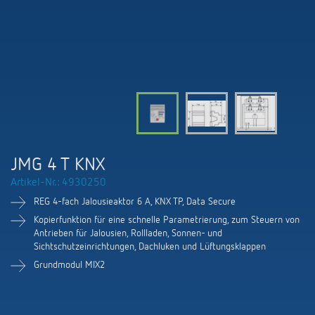
KNX-Systeme
Karriere
Kataloge und Prospekte
Theben AG
LED-Leuchten
KNX Smart Home System LUXORliving
Katalogbestellung
Kontakt
News
Zeit- und Lichtsteuerung
Karriere bei Theben
Präsenzmelder und Bewegungsmelder
Seminare und Online-Trainings
Messe
Klimaregelung
Produktfinder
Technischer Support
LED Beleuchtung
Fachpresse
Kooperationen
Zubehör
Downloads
Ansprechpartner
Klimaregelung
Konformitätserklärungen
JMG 4 T KNX
Nachhaltigkeit
Smart Energy
Vertrieb Deutschland
Artikel-Nr.: 4930250
Apps
BIM-Portal
Engagement
REG 4-fach Jalousieaktor 6 A, KNX TP, Data Secure
LUXORliving
Vertrieb Weltweit
Referenzen
Kopierfunktion für eine schnelle Parametrierung, zum Steuern von
Antrieben für Jalousien, Rollladen, Sonnen- und
Design
Sichtschutzeinrichtungen, Dachluken und Lüftungsklappen
Ansprechpartner OEM
HEMS
Grundmodul MIX2
Historie
Anfrageformular