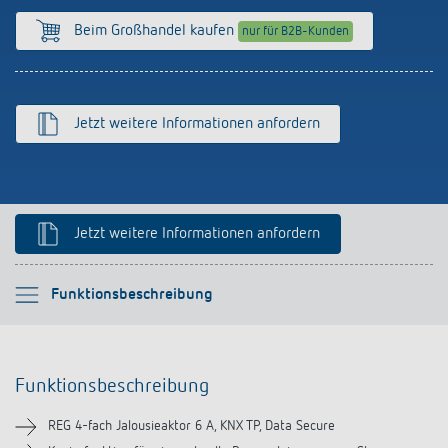
Anfahrt
Beim Großhandel kaufen
nur für B2B-Kunden
Jetzt weitere Informationen anfordern
Jetzt weitere Informationen anfordern
Bitte auswählen
Funktionsbeschreibung
Funktionsbeschreibung
Funktionsbeschreibung
Technische Informationen
REG 4-fach Jalousieaktor 6 A, KNX TP, Data Secure