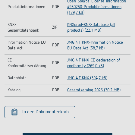
Open-Source-License-Information
Produktinformationen
PDF
4930250-Produktinformationen
(179,7 kB)
KNX-
KNXprod-KNX-Database (all
ZIP
Gesamtdatenbank
products) (22,1 MB)
Information Notice EU
JMG 4 T KNX-Information Notice
PDF
Data Act
EU Data Act (58,7 kB)
CE
JMG 4 T KNX-CE declaration of
PDF
Konformitätserklärung
conformity (269,0 kB)
Datenblatt
PDF
JMG 4 T KNX (394,7 kB)
Katalog
PDF
Gesamtkatalog 2026 (30,2 MB)
In den Dokumentenkorb