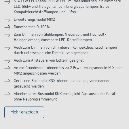
Downloads
5-400 W LED/Kanal, 800 W LED im Parallelbetrieb, für dimmbare
LED, Glüh- und Halogenlampen, Energiesparlampen, Trafos,
Kompaktleuchtstofflampen und Lüfter
Videos
Erweiterungsmodul MIX2
Dimmbereich 0-100%
Zubehör
Zum Dimmen von Glühlampen, Niedervolt und Hochvolt-
Halogenlampen, dimmbare LED-Retrofitlampen
Auch zum Dimmen von dimmbaren Kompaktleuchtstofflampen
durch unterschiedliche Dimmkurven geeignet
Auch zum Ansteuern von Lüftern geeignet
An ein Grundmodul können bis zu 2 Erweiterungsmodule MIX oder
MIX2 angeschlossen werden
Gerät und Busmodul KNX können unabhängig voneinander
getauscht werden
Abnehmbares Busmodul KNX ermöglicht Austausch der Geräte
ohne Neuprogrammierung
Mehr anzeigen