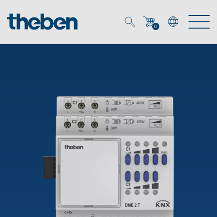
0
Mein Account
Merkzettel (
0
)
Produkte
OEM
Energy Manager
Lösungen
KNX
OEM-Lösungen
Smart Home
Service
Ansprechpartner OEM
Zeit- und Lichtsteuerung
DALI
OEM-Referenzen
Unternehmen
DALI-2 Lichtsteuerung
Downloads
Präsenzmelder & Bewegungsmelder