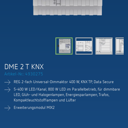
KNX-Systeme
Karriere
Kataloge und Prospekte
Theben AG
LED-Leuchten
KNX Smart Home System LUXORliving
Katalogbestellung
Kontakt
News
Zeit- und Lichtsteuerung
Karriere bei Theben
Präsenzmelder und Bewegungsmelder
Seminare und Online-Trainings
Messe
Klimaregelung
Produktfinder
Technischer Support
LED Beleuchtung
Fachpresse
Kooperationen
Zubehör
Downloads
Ansprechpartner
Klimaregelung
Konformitätserklärungen
DME 2 T KNX
Nachhaltigkeit
Smart Energy
Vertrieb Deutschland
Artikel-Nr.: 4930275
Apps
BIM-Portal
Engagement
REG 2-fach Universal-Dimmaktor 400 W, KNX TP, Data Secure
LUXORliving
Vertrieb Weltweit
Referenzen
5-400 W LED/Kanal, 800 W LED im Parallelbetrieb, für dimmbare
LED, Glüh- und Halogenlampen, Energiesparlampen, Trafos,
Design
Kompaktleuchtstofflampen und Lüfter
Ansprechpartner OEM
HEMS
Erweiterungsmodul MIX2
Historie
Anfrageformular