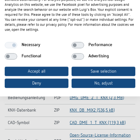
Analytics on this website, we use the Facebook pixel for advertising purposes and
analyze the search behavior on our website with Luigi's Box. Your explicit consent is
required for this. Please agree to the use of these tools by clicking on "Accept All".
You can revoke your consent at any time ("opt-out") or make individual settings. For
details, please refer to our privacy policy. For more information about the cookies we
use, open the settings.
Downloads
Necessary
Performance
Functional
Advertising
Ausschreibungstext
DOC
DME 2 T KNX_4930275 (31,7 kB)
Accept all
Save selection
Ausschreibungstext
D81
DME 2 T KNX_4930275 (3,1 kB)
Deny
No, adjust
Handbuch
ZIP
DMG 2 T KNX (3,2 MB)
Bedienungsanleitung
PDF
DMG_DME_2_T_KNX (2,3 MB)
KNX-Datenbank
ZIP
KNX_DB_MIX2 (536,5 kB)
CAD-Symbol
ZIP
CAD_DME_1_T_KNX (119,3 kB)
Open-Source-License-Information