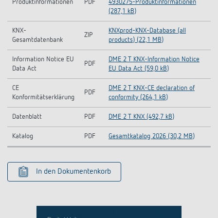
Produktinformationen
PDF
4930275-Produktinformationen
(287,1 kB)
KNX-
KNXprod-KNX-Database (all
ZIP
Gesamtdatenbank
products) (22,1 MB)
Information Notice EU
DME 2 T KNX-Information Notice
PDF
Data Act
EU Data Act (59,0 kB)
CE
DME 2 T KNX-CE declaration of
PDF
Konformitätserklärung
conformity (264,1 kB)
Datenblatt
PDF
DME 2 T KNX (492,7 kB)
Katalog
PDF
Gesamtkatalog 2026 (30,2 MB)
In den Dokumentenkorb