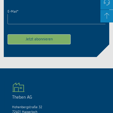
E-Mail
*
Theben AG
Hohenbergstraße 32
72401 Haigerloch