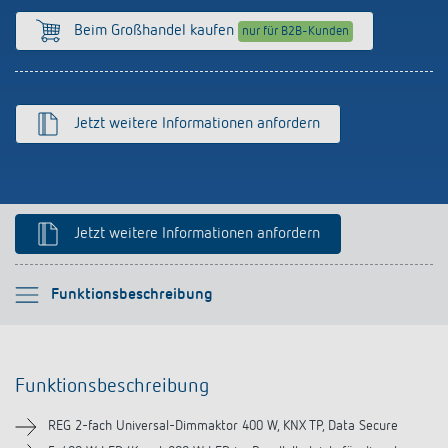
Anfahrt
Beim Großhandel kaufen
nur für B2B-Kunden
Jetzt weitere Informationen anfordern
Jetzt weitere Informationen anfordern
Bitte auswählen
Funktionsbeschreibung
Funktionsbeschreibung
Funktionsbeschreibung
Technische Informationen
REG 2-fach Universal-Dimmaktor 400 W, KNX TP, Data Secure