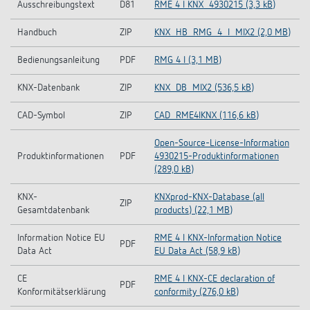
Ausschreibungstext
D81
RME 4 I KNX_4930215 (3,3 kB)
Handbuch
ZIP
KNX_HB_RMG_4_I_MIX2 (2,0 MB)
Bedienungsanleitung
PDF
RMG 4 I (3,1 MB)
KNX-Datenbank
ZIP
KNX_DB_MIX2 (536,5 kB)
CAD-Symbol
ZIP
CAD_RME4IKNX (116,6 kB)
Open-Source-License-Information
Produktinformationen
PDF
4930215-Produktinformationen
(289,0 kB)
KNX-
KNXprod-KNX-Database (all
ZIP
Gesamtdatenbank
products) (22,1 MB)
Information Notice EU
RME 4 I KNX-Information Notice
PDF
Data Act
EU Data Act (58,9 kB)
CE
RME 4 I KNX-CE declaration of
PDF
Konformitätserklärung
conformity (276,0 kB)