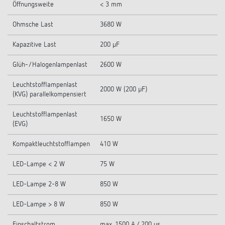
Öffnungsweite
< 3 mm
Ohmsche Last
3680 W
Kapazitive Last
200 µF
Glüh-/Halogenlampenlast
2600 W
Leuchtstofflampenlast
2000 W (200 µF)
(KVG) parallelkompensiert
Leuchtstofflampenlast
1650 W
(EVG)
Kompaktleuchtstofflampen
410 W
LED-Lampe < 2 W
75 W
LED-Lampe 2-8 W
850 W
LED-Lampe > 8 W
850 W
Einschaltstrom
max. 1500 A / 200 µs