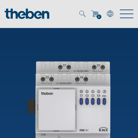
0
Mein Account
Merkzettel (
0
)
Produkte
OEM
Energy Manager
Lösungen
KNX
OEM-Lösungen
Smart Home
Service
Ansprechpartner OEM
Zeit- und Lichtsteuerung
DALI
OEM-Referenzen
Unternehmen
DALI-2 Lichtsteuerung
Downloads
Präsenzmelder & Bewegungsmelder