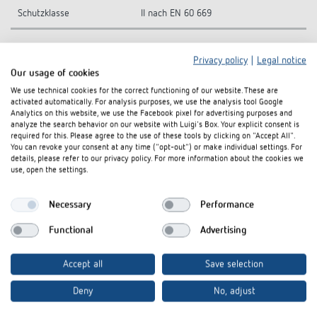
Schutzklasse
II nach EN 60 669
Privacy policy
|
Legal notice
Technische Zeichnungen
Our usage of cookies
We use technical cookies for the correct functioning of our website. These are
activated automatically. For analysis purposes, we use the analysis tool Google
Analytics on this website, we use the Facebook pixel for advertising purposes and
analyze the search behavior on our website with Luigi's Box. Your explicit consent is
required for this. Please agree to the use of these tools by clicking on "Accept All".
You can revoke your consent at any time ("opt-out") or make individual settings. For
details, please refer to our privacy policy. For more information about the cookies we
use, open the settings.
Necessary
Performance
Functional
Advertising
Accept all
Save selection
Deny
No, adjust