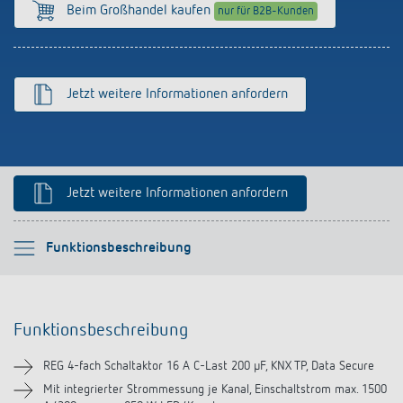
Anfahrt
Beim Großhandel kaufen
nur für B2B-Kunden
Jetzt weitere Informationen anfordern
Jetzt weitere Informationen anfordern
Bitte auswählen
Funktionsbeschreibung
Funktionsbeschreibung
Funktionsbeschreibung
Technische Informationen
REG 4-fach Schaltaktor 16 A C-Last 200 µF, KNX TP, Data Secure
Downloads
Mit integrierter Strommessung je Kanal, Einschaltstrom max. 1500