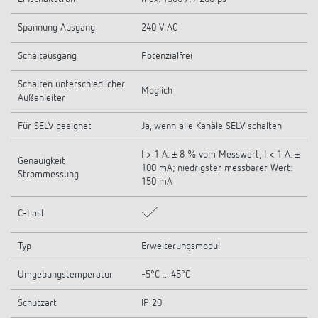
Spannung Ausgang
240 V AC
Schaltausgang
Potenzialfrei
Schalten unterschiedlicher
Möglich
Außenleiter
Für SELV geeignet
Ja, wenn alle Kanäle SELV schalten
I > 1 A: ± 8 % vom Messwert; I < 1 A: ±
Genauigkeit
100 mA; niedrigster messbarer Wert:
Strommessung
150 mA
C-Last
Typ
Erweiterungsmodul
Umgebungstemperatur
-5°C ... 45°C
Schutzart
IP 20