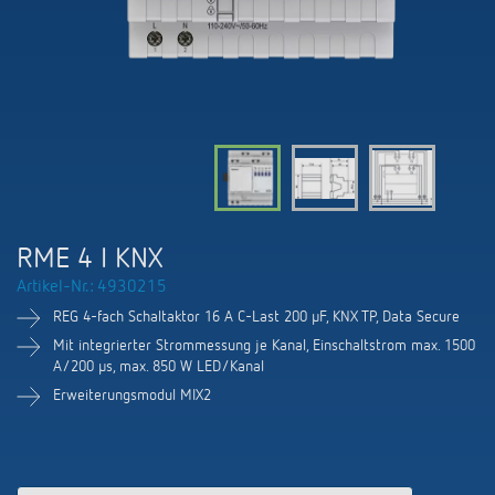
KNX-Systeme
Karriere
Kataloge und Prospekte
Theben AG
LED-Leuchten
KNX Smart Home System LUXORliving
Katalogbestellung
Kontakt
News
Zeit- und Lichtsteuerung
Karriere bei Theben
Präsenzmelder und Bewegungsmelder
Seminare und Online-Trainings
Messe
Klimaregelung
Produktfinder
Technischer Support
LED Beleuchtung
Fachpresse
Kooperationen
Zubehör
Downloads
Ansprechpartner
Klimaregelung
Konformitätserklärungen
RME 4 I KNX
Nachhaltigkeit
Smart Energy
Vertrieb Deutschland
Artikel-Nr.: 4930215
Apps
BIM-Portal
Engagement
REG 4-fach Schaltaktor 16 A C-Last 200 µF, KNX TP, Data Secure
LUXORliving
Vertrieb Weltweit
Referenzen
Mit integrierter Strommessung je Kanal, Einschaltstrom max. 1500
A/200 µs, max. 850 W LED/Kanal
Design
Ansprechpartner OEM
Erweiterungsmodul MIX2
HEMS
Historie
Anfrageformular