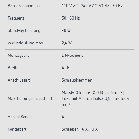
Betriebsspannung
110 V AC - 240 V AC, 50 Hz - 60 Hz
Frequenz
50 - 60 Hz
Stand-by Leistung
~0 W
Verlustleistung max.
2,4 W
Montageart
DIN-Schiene
Breite
4 TE
Anschlussart
Schraubklemmen
Massiv: 0,5 mm² (Ø 0,8) bis 6 mm² |
Max. Leitungsquerschnitt
Litze mit Aderendhülse: 0,5 mm² bis 4
mm²
Anzahl Kanäle
4
Kontaktart
Schließer, 16 A, 10 A