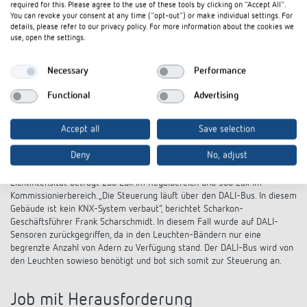
required for this. Please agree to the use of these tools by clicking on "Accept All".
In der Halle sind unterschiedliche Flächennutzungen vorgesehen: Es gibt
You can revoke your consent at any time ("opt-out") or make individual settings. For
Freiflächen für Stückgut und einen regalierten Teil für Palettenregale.
details, please refer to our privacy policy. For more information about the cookies we
use, open the settings.
Die Regale sind im Abstand von 6 Metern angeordnet. Alle 30 bis 40 m
sind in jedem Gang die Sensoren verbaut, die Fahrzeuge erfassen und
optimale Beleuchtung der Regalgänge steuern. In dem Gebäude wurden
Necessary
Performance
unterschiedliche Melder mit verschiedenen Erfassungsbereichen verbaut.
Ihre maximale Installationshöhe liegt bei 15 Metern. In der Halle wurden
Functional
Advertising
zwei unterschiedliche Meldertypen verbaut. Den thePassa
Korridormelder wählten die Planer, da sein Erfassungsbereich optimal
Accept all
Save selection
den Bereich zwischen den Regalen erfasst. In den Umschlagszonen sind
zum Teil theRonda verbaut worden, da er sich mit seiner runden
Deny
No, adjust
Erfassung besser anbietet. Über eine Wago-SPS-Steuerung werden
nach Absprache mit den Nutzern Vor- und Nachlaufzeiten festgelegt. Die
Lichtintensität beträgt 200 Lux im Regalbereich und 300 Lux im
Kommissionierbereich. „Die Steuerung läuft über den DALI-Bus. In diesem
Gebäude ist kein KNX-System verbaut“, berichtet Scharkon-
Geschäftsführer Frank Scharschmidt. In diesem Fall wurde auf DALI-
Sensoren zurückgegriffen, da in den Leuchten-Bändern nur eine
begrenzte Anzahl von Adern zu Verfügung stand. Der DALI-Bus wird von
den Leuchten sowieso benötigt und bot sich somit zur Steuerung an.
Job mit Herausforderung