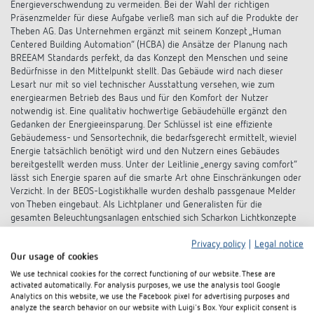
Energieverschwendung zu vermeiden. Bei der Wahl der richtigen
Präsenzmelder für diese Aufgabe verließ man sich auf die Produkte der
Theben AG. Das Unternehmen ergänzt mit seinem Konzept „Human
Centered Building Automation“ (HCBA) die Ansätze der Planung nach
BREEAM Standards perfekt, da das Konzept den Menschen und seine
Bedürfnisse in den Mittelpunkt stellt. Das Gebäude wird nach dieser
Lesart nur mit so viel technischer Ausstattung versehen, wie zum
energiearmen Betrieb des Baus und für den Komfort der Nutzer
notwendig ist. Eine qualitativ hochwertige Gebäudehülle ergänzt den
Gedanken der Energieeinsparung. Der Schlüssel ist eine effiziente
Gebäudemess- und Sensortechnik, die bedarfsgerecht ermittelt, wieviel
Energie tatsächlich benötigt wird und den Nutzern eines Gebäudes
bereitgestellt werden muss. Unter der Leitlinie „energy saving comfort“
lässt sich Energie sparen auf die smarte Art ohne Einschränkungen oder
Verzicht. In der BEOS-Logistikhalle wurden deshalb passgenaue Melder
von Theben eingebaut. Als Lichtplaner und Generalisten für die
gesamten Beleuchtungsanlagen entschied sich Scharkon Lichtkonzepte
für die intelligente Steuerung und das gute Preis-Leistungsspektrum
Privacy policy
|
Legal notice
von DALI. Zwar gibt es in dem Gebäude auch Tageslicht über Öffnungen
Our usage of cookies
in der Decke, diese dienen aber vorrangig den Brandschutzauflagen.
We use technical cookies for the correct functioning of our website. These are
activated automatically. For analysis purposes, we use the analysis tool Google
Steuerung über DALI-BUS
Analytics on this website, we use the Facebook pixel for advertising purposes and
analyze the search behavior on our website with Luigi's Box. Your explicit consent is