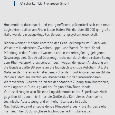
Anfahrt
© scharkon Lichtkonzepte GmbH
Hochmodern, durchdacht und energieeffizient präsentiert sich eine neue
Logistikimmobilien am Rhein Lippe Hafen. Für die über 80.000 qm große
Halle wurde ein ausgeklügeltes Beleuchtungssystem entwickelt.
Binnen weniger Monate entstand der Gebäudekomplex im Süden von
Wesel am Niederrhein. Zwischen Lippe- und Wesel-Datteln-Kanal-
Mündung in den Rhein entwickelt sich ein verkehrsgünstig gelegenes
Gewerbegebiet. Das Areal überzeugt nicht nur durch den direkten Bezug
zum Rhein-Lippe-Hafen, sondern auch wegen der guten Anbindung an
die Bundesstraße B8 sowie an die logistisch wichtige Autobahn A3. Die
Nähe zu den Häfen in Amsterdam, Rotterdam und Antwerpen macht die
Region zudem zur wertvollen Drehscheibe für den internationalen
Warenverkehr. Gleichzeitig bietet der Standort Zugang zum Ruhrgebiet,
dem Logport in Duisburg und der Region Köln/Bonn. Ideale
Voraussetzungen also für eine Logistikimmobilie der Superlative. Hoch
gegriffen ist jedoch nicht nur die Größe des Komplexes. Auch seine
technische Ausstattung und ein hoher Standard in Sachen
Nachhaltigkeit sind entscheidende Pluspunkte des Projekts. Das sieht
man auch bei BEOS so: „Diese hochmoderne Immobilie ist ein