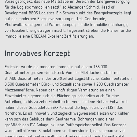
Vorzeigeprojekt, das neue Maßstäbe im Bereich der Energieversorgung
für die Logistikimmobilien setzt“, so Alexander Schmid, Head of
Development BEOS Logistics. Ein Schwerpunkt des Energiekonzepts liegt
auf der modernen Energieversorgung mittels Geothermie,
Photovoltaikanlagen und Wärmepumpen, die die Immobilie unabhängig
von fossilen Energieträgern macht. Insgesamt streben die Planer für die
Immobilie eine BREEAM Excellent Zertifizierung an.
Innovatives Konzept
Errichtet wurde die moderne Immobilie auf einem 165.000
Quadratmeter großen Grundstück. Von der Mietfläche entfällt mit
81.400 Quadratmetern der Großteil auf Logistikfläche. Zudem entstehen
3.500 Quadratmeter Büro- und Sozialfläche sowie 1.200 Quadratmeter
Mezzaninefläche. Neben der langfristigen Vermietung an einen
Einzelmieter eigenen sich die Flächen grundsätzlich auch für eine
Aufteilung in bis zu zehn Einheiten für verschiedene Nutzer. Entwickelt
haben dieses Gebäudetechnik- Konzept die Ingenieure von LIST Bau
Nordhorn. Es ist innovativ und zugleich wegweisend: Heizen und Kühlen
kann sich das Gebäude dank Geothermie-Bohrungen und einer
großflächigen PV-Anlage inklusive Pufferspeicher selbst. Das Konzept
wurde mithilfe von Simulationen so dimensioniert, dass genau so viel
Energie erzeugt und verwaltet wird, wie gebraucht wird. Somit setzt