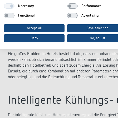
Hotelsoftware und die Steuerung der Kühlung/Heizung kombinier
Necessary
Performance
Funktionen auf einfachere und energieeffizientere Weise verwa
Functional
Advertising
Gebäudemanagementsystem.
Accept all
Save selection
Zuverlässige Anwesen
Deny
No, adjust
Ein großes Problem in Hotels besteht darin, dass nur anhand der
werden kann, ob sich jemand tatsächlich im Zimmer befindet od
deshalb den Hotelbetrieb und spart zudem Energie. Als Lösung 
Einsatz, die durch eine Kombination mit anderen Parametern anh
oder belegt ist, und die Beleuchtung und Temperatur entsprech
Intelligente Kühlungs
Die intelligente Kühl- und Heizungssteuerung soll die Energiee