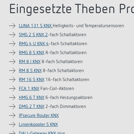
Eingesetzte Theben Pr
LUNA 131 S KNX
Helligkeits- und Temperatursensoren
SMG 2 S KNX 2
-fach Schaltaktoren
RMG 4 U KNX 4
-fach Schaltaktoren
RMG 8 S KNX
8-fach Schaltaktoren
RM 8 I KNX
8-fach Schaltaktoren
RM 8 S KNX
8-fach Schaltaktoren
RM 16 S KNX
16-fach Schaltaktoren
FCA 1 KNX
Fan-Coil-Aktoren
HMG 6 T KNX
6-fach Heizungsaktoren
DMG 2 T KNX
2-fach Dimmaktoren
IPsecure Router KNX
Linienkoppler S KNX
DALI-Gateway KNX plus