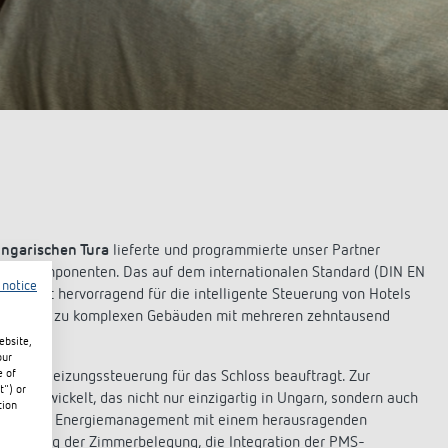
ngarischen Tura
lieferte und programmierte unser Partner
NX-Komponenten. Das auf dem internationalen Standard (DIN EN
 notice
bilität hervorragend für die intelligente Steuerung von Hotels
nhaus bis zu komplexen Gebäuden mit mehreren zehntausend
ebsite,
our
e of
- und Heizungssteuerung für das Schloss beauftragt. Zur
t") or
. entwickelt, das nicht nur einzigartig in Ungarn, sondern auch
tion
 effizientes Energiemanagement mit einem herausragenden
Erkennung der Zimmerbelegung, die Integration der PMS-