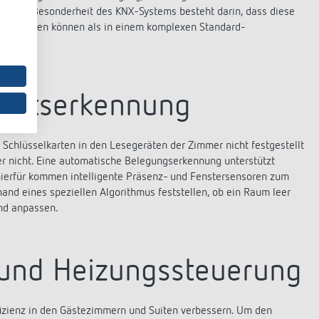
t. Die Besonderheit des KNX-Systems besteht darin, dass diese
ltet werden können als in einem komplexen Standard-
heitserkennung
 Schlüsselkarten in den Lesegeräten der Zimmer nicht festgestellt
er nicht. Eine automatische Belegungserkennung unterstützt
hierfür kommen intelligente Präsenz- und Fenstersensoren zum
and eines speziellen Algorithmus feststellen, ob ein Raum leer
end anpassen.
- und Heizungssteuerung
ffizienz in den Gästezimmern und Suiten verbessern. Um den