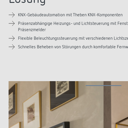
Mehr anzeigen
KNX-Gebäudeautomation mit Theben KNX-Komponenten
Präsenzabhängige Heizungs- und Lichtsteuerung mit Fens
Präsenzmelder
Flexible Beleuchtungssteuerung mit verschiedenen Licht
Schnelles Beheben von Störungen durch komfortable Fern