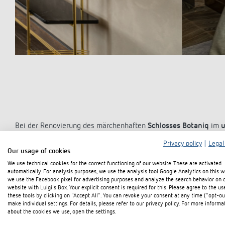
Bei der Renovierung des märchenhaften
Schlosses Botaniq
im
u
Elektro-Kamleithner
die
KNX-Gebäudeautomation
mit Theben K
Privacy policy
|
Legal
500090) basierende KNX-System eignet sich aufgrund seiner Flexi
Our usage of cookies
und Pensionen sowie für andere Gebäudetypen vom Einfamilie
We use technical cookies for the correct functioning of our website. These are activated
Quadratmetern.
automatically. For analysis purposes, we use the analysis tool Google Analytics on this w
we use the Facebook pixel for advertising purposes and analyze the search behavior on 
website with Luigi's Box. Your explicit consent is required for this. Please agree to the us
Kamleithner wurde mit der Planung der kompletten Beleuchtungs
these tools by clicking on "Accept All". You can revoke your consent at any time ("opt-ou
Renovierung wurde ein System auf dem neuesten Stand der Technik
make individual settings. For details, please refer to our privacy policy. For more informa
eines der modernsten in Mitteleuropa ist. Ein Fokus lag darin,
about the cookies we use, open the settings.
Gästeerlebnis zu verbinden. Zu diesem Zweck wurden auch die 