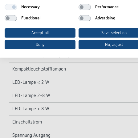
Ohmsche Last
Necessary
Performance
Glüh-/Halogenlampenlast
Functional
Advertising
Leuchtstofflampenlast (KVG) parallelkompensiert
Accept all
Save selection
Leuchtstofflampenlast (KVG) nicht kompensiert
Deny
No, adjust
Leuchtstofflampenlast (EVG)
Kompaktleuchtstofflampen
LED-Lampe < 2 W
LED-Lampe 2-8 W
LED-Lampe > 8 W
Einschaltstrom
Spannung Ausgang