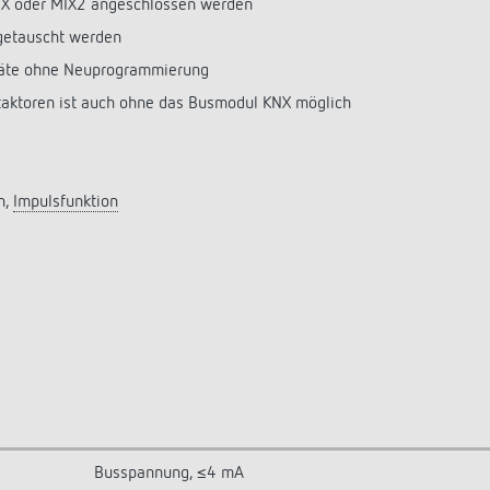
IX oder MIX2 angeschlossen werden
getauscht werden
räte ohne Neuprogrammierung
taktoren ist auch ohne das Busmodul KNX möglich
n,
Impulsfunktion
Busspannung, ≤4 mA