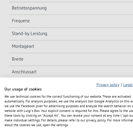
Betriebsspannung
Frequenz
Stand-by Leistung
Montageart
Breite
Anschlussart
Max. Leitungsquerschnitt
Privacy policy
|
Legal
Our usage of cookies
We use technical cookies for the correct functioning of our website. These are activated
Anzahl Kanäle
automatically. For analysis purposes, we use the analysis tool Google Analytics on this w
we use the Facebook pixel for advertising purposes and analyze the search behavior on 
Kontaktart
website with Luigi's Box. Your explicit consent is required for this. Please agree to the us
these tools by clicking on "Accept All". You can revoke your consent at any time ("opt-ou
make individual settings. For details, please refer to our privacy policy. For more informa
Öffnungsweite
about the cookies we use, open the settings.