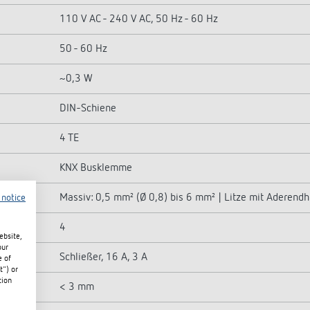
110 V AC - 240 V AC, 50 Hz - 60 Hz
50 - 60 Hz
~0,3 W
DIN-Schiene
4 TE
KNX Busklemme
Massiv: 0,5 mm² (Ø 0,8) bis 6 mm² | Litze mit Aderend
 notice
4
ebsite,
our
Schließer, 16 A, 3 A
e of
t") or
tion
< 3 mm