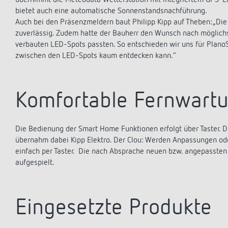
übernimmt die Meteodata Wetterstation mit integriertem GPS-Em
bietet auch eine automatische Sonnenstandsnachführung.
Auch bei den Präsenzmeldern baut Philipp Kipp auf Theben: „Die
zuverlässig. Zudem hatte der Bauherr den Wunsch nach möglichs
verbauten LED-Spots passten. So entschieden wir uns für Plano
zwischen den LED-Spots kaum entdecken kann.“
Komfortable Fernwart
Die Bedienung der Smart Home Funktionen erfolgt über Taster.
übernahm dabei Kipp Elektro. Der Clou: Werden Anpassungen od
einfach per Taster. Die nach Absprache neuen bzw. angepasste
aufgespielt.
Eingesetzte Produkte