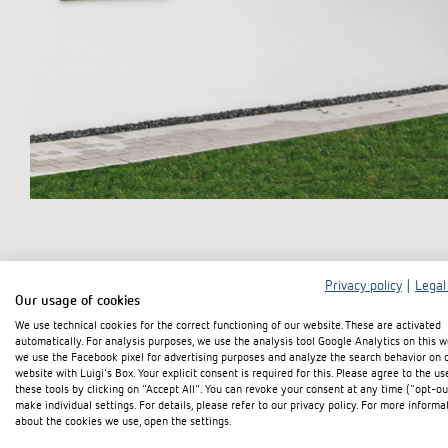
Privacy policy
|
Legal
Our usage of cookies
We use technical cookies for the correct functioning of our website. These are activated
Ein KNX-basiertes Smart Home System bietet höchste Flexibilit
automatically. For analysis purposes, we use the analysis tool Google Analytics on this w
we use the Facebook pixel for advertising purposes and analyze the search behavior on 
Investitionssicherheit. Ein junges Paar im schwäbischen Empfin
website with Luigi's Box. Your explicit consent is required for this. Please agree to the us
vor Ort ansässigen Experten von Kipp Elektro mit der Planung u
these tools by clicking on "Accept All". You can revoke your consent at any time ("opt-ou
Jalousie-, Schalt-, Heizungs- und Dimmaktoren, Präsenzmelder 
make individual settings. For details, please refer to our privacy policy. For more informa
about the cookies we use, open the settings.
Philipp Kipp erläutert die grundsätzliche Produktentscheidung f