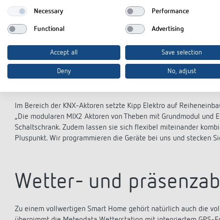
wirklich leicht, da wir in verschiedenen Projekten gute Erfahrun
Necessary
Performance
die Automation integrierte Videoüberwachung sowie die Sprech
Functional
Advertising
Mehr Flexibilität und 
Accept all
Save selection
Deny
No, adjust
durch MIX2 Aktoren
Im Bereich der KNX-Aktoren setzte Kipp Elektro auf Reiheneinba
„Die modularen MIX2 Aktoren von Theben mit Grundmodul und Er
Schaltschrank. Zudem lassen sie sich flexibel miteinander kombin
Pluspunkt. Wir programmieren die Geräte bei uns und stecken Sie
Wetter- und präsenza
Zu einem vollwertigen Smart Home gehört natürlich auch die vo