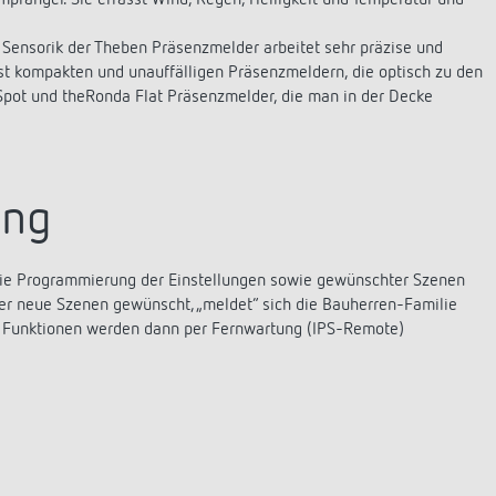
pfänger. Sie erfasst Wind, Regen, Helligkeit und Temperatur und
 Sensorik der Theben Präsenzmelder arbeitet sehr präzise und
t kompakten und unauffälligen Präsenzmeldern, die optisch zu den
Spot und theRonda Flat Präsenzmelder, die man in der Decke
ung
 Die Programmierung der Einstellungen sowie gewünschter Szenen
er neue Szenen gewünscht, „meldet“ sich die Bauherren-Familie
n Funktionen werden dann per Fernwartung (IPS-Remote)