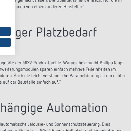
gen damit gemacht haben. Die Qualität stimmt einfach. Nur die in
anlage kamen von einem anderen Hersteller.“
weniger Platzbedarf
ugeräte der MIX2 Produktfamilie. Warum, beschreibt Philipp Kipp:
weiterungsmodulen sparen einfach mehrere Teileinheiten im
ieren. Auch die leicht verständliche Parametrierung ist ein echter
 auf der Baustelle einfach auf.“
bhängige Automation
llautomatische Jalousie- und Sonnenschutzsteuerung. Dies