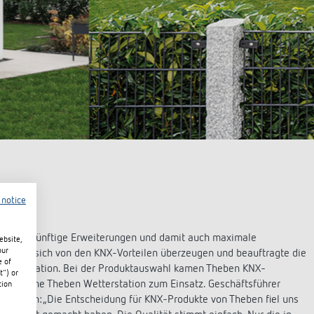
 notice
ät für zukünftige Erweiterungen und damit auch maximale
ebsite,
our
gen ließ sich von den KNX-Vorteilen überzeugen und beauftragte die
e of
nd Installation. Bei der Produktauswahl kamen Theben KNX-
t") or
sowie eine Theben Wetterstation zum Einsatz. Geschäftsführer
tion
ür Theben: „Die Entscheidung für KNX-Produkte von Theben fiel uns