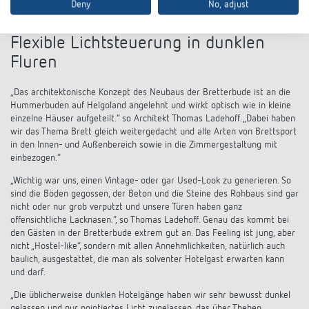
Deny
No, adjust
Flexible Lichtsteuerung in dunklen
Fluren
„Das architektonische Konzept des Neubaus der Bretterbude ist an die
Hummerbuden auf Helgoland angelehnt und wirkt optisch wie in kleine
einzelne Häuser aufgeteilt.“ so Architekt Thomas Ladehoff. „Dabei haben
wir das Thema Brett gleich weitergedacht und alle Arten von Brettsport
in den Innen- und Außenbereich sowie in die Zimmergestaltung mit
einbezogen.“
„Wichtig war uns, einen Vintage- oder gar Used-Look zu generieren. So
sind die Böden gegossen, der Beton und die Steine des Rohbaus sind gar
nicht oder nur grob verputzt und unsere Türen haben ganz
offensichtliche Lacknasen.“, so Thomas Ladehoff. Genau das kommt bei
den Gästen in der Bretterbude extrem gut an. Das Feeling ist jung, aber
nicht „Hostel-like“, sondern mit allen Annehmlichkeiten, natürlich auch
baulich, ausgestattet, die man als solventer Hotelgast erwarten kann
und darf.
„Die üblicherweise dunklen Hotelgänge haben wir sehr bewusst dunkel
gelassen und nur pointiertes Licht zugelassen, das über Theben