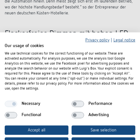
die Automation hinein. Denn meist zeigt sich erst im laufenden Betrieb,
wo der höchste Handlungsbedarf besteht.“ so der Entrepreneur der
neuen deutschen Küsten-Hotellerie.
Flackerfreies Dimmen mit hohen LED-
Privacy policy
|
Legal notice
Dimmleistungen
Our usage of cookies
We use technical cookies for the correct functioning of our website. These are
„Um eine komfortable Lichtsteuerung zu ermöglichen, haben wir KNX
activated automatically. For analysis purposes, we use the analysis tool Google
Dimmaktoren von Theben als Basis der Beleuchtungssteuerung im KNX-
Analytics on this website, we use the Facebook pixel for advertising purposes and
System integriert.“ Berichtet Architekt Thomas Ladehoff. Theben KNX
analyze the search behavior on our website with Luigi's Box. Your explicit consent is
Dimmaktoren wie der verbaute DM 8-2 T KNX bieten hohe LED
required for this. Please agree to the use of these tools by clicking on "Accept All".
You can revoke your consent at any time ("opt-out") or make individual settings. For
Dimmleistungen von bis zu 200 Watt pro Kanal und ermöglichen
details, please refer to our privacy policy. For more information about the cookies we
flackerfreies, lineares Dimmen sämtlicher LED-Leuchtmittel, sofern dies
use, open the settings.
auch das Leuchtmittel unterstützt. Und das nicht nur auf dem Papier,
sondern praxisbewährt in unzähligen Projekten. Durch das
Parallelschalten von Kanälen lässt sich die Leistung beim DM 8-2 T KNX
Necessary
Performance
auf bis zu 400 Watt LED-Leistung erhöhen. Zudem erkennen die
Functional
Advertising
Dimmaktoren dank der automatischen Lasterkennung, wie das LED-
Leuchtmittel idealerweise angesteuert werden muss. Auch mögliche
Störfaktoren, wie extrem hohe Einschaltströme, die zum Neustart oder
Accept all
Save selection
der erneuten Suche nach dem richtigen Dimmweg führen, können durch
Einstellungen in der Theben KNX Applikation umgangen werden.