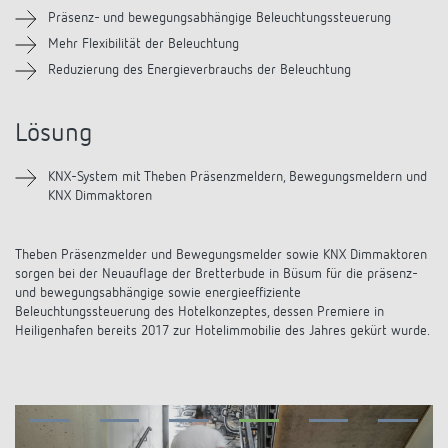
KNX-Systeme
Karriere
Präsenz- und bewegungsabhängige Beleuchtungssteuerung
Kataloge und Prospekte
Theben AG
LED-Leuchten
Mehr Flexibilität der Beleuchtung
KNX Smart Home System LUXORliving
Reduzierung des Energieverbrauchs der Beleuchtung
Katalogbestellung
Kontakt
News
Zeit- und Lichtsteuerung
Karriere bei Theben
Präsenzmelder und Bewegungsmelder
Seminare und Online-Trainings
Lösung
Messe
Klimaregelung
Produktfinder
Technischer Support
LED Beleuchtung
Fachpresse
KNX-System mit Theben Präsenzmeldern, Bewegungsmeldern und
Kooperationen
Zubehör
KNX Dimmaktoren
Downloads
Ansprechpartner
Klimaregelung
Konformitätserklärungen
Nachhaltigkeit
Smart Energy
Vertrieb Deutschland
Theben Präsenzmelder und Bewegungsmelder sowie KNX Dimmaktoren
Apps
BIM-Portal
sorgen bei der Neuauflage der Bretterbude in Büsum für die präsenz-
Engagement
und bewegungsabhängige sowie energieeffiziente
LUXORliving
Vertrieb Weltweit
Referenzen
Beleuchtungssteuerung des Hotelkonzeptes, dessen Premiere in
Heiligenhafen bereits 2017 zur Hotelimmobilie des Jahres gekürt wurde.
Design
Ansprechpartner OEM
HEMS
Historie
Anfrageformular