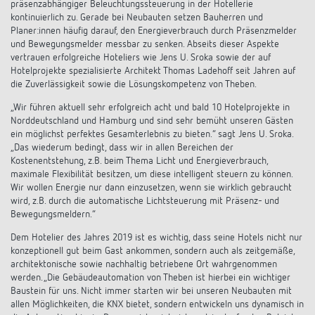
präsenzabhängiger Beleuchtungssteuerung in der Hotellerie
kontinuierlich zu. Gerade bei Neubauten setzen Bauherren und
Planer:innen häufig darauf, den Energieverbrauch durch Präsenzmelder
und Bewegungsmelder messbar zu senken. Abseits dieser Aspekte
vertrauen erfolgreiche Hoteliers wie Jens U. Sroka sowie der auf
Hotelprojekte spezialisierte Architekt Thomas Ladehoff seit Jahren auf
die Zuverlässigkeit sowie die Lösungskompetenz von Theben.
„Wir führen aktuell sehr erfolgreich acht und bald 10 Hotelprojekte in
Norddeutschland und Hamburg und sind sehr bemüht unseren Gästen
ein möglichst perfektes Gesamterlebnis zu bieten.“ sagt Jens U. Sroka.
„Das wiederum bedingt, dass wir in allen Bereichen der
Kostenentstehung, z.B. beim Thema Licht und Energieverbrauch,
maximale Flexibilität besitzen, um diese intelligent steuern zu können.
Wir wollen Energie nur dann einzusetzen, wenn sie wirklich gebraucht
wird, z.B. durch die automatische Lichtsteuerung mit Präsenz- und
Bewegungsmeldern.“
Dem Hotelier des Jahres 2019 ist es wichtig, dass seine Hotels nicht nur
konzeptionell gut beim Gast ankommen, sondern auch als zeitgemäße,
architektonische sowie nachhaltig betriebene Ort wahrgenommen
werden. „Die Gebäudeautomation von Theben ist hierbei ein wichtiger
Baustein für uns. Nicht immer starten wir bei unseren Neubauten mit
allen Möglichkeiten, die KNX bietet, sondern entwickeln uns dynamisch in