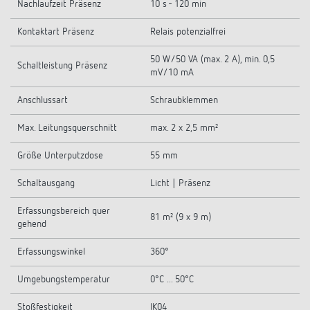
Nachlaufzeit Präsenz
10 s - 120 min
Kontaktart Präsenz
Relais potenzialfrei
50 W/50 VA (max. 2 A), min. 0,5
Schaltleistung Präsenz
mV/10 mA
Anschlussart
Schraubklemmen
Max. Leitungsquerschnitt
max. 2 x 2,5 mm²
Größe Unterputzdose
55 mm
Schaltausgang
Licht | Präsenz
Erfassungsbereich quer
81 m² (9 x 9 m)
gehend
Erfassungswinkel
360°
Umgebungstemperatur
0°C ... 50°C
Stoßfestigkeit
IK04