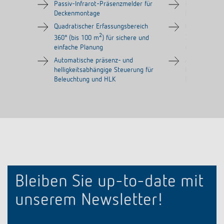
Passiv-Infrarot-Präsenzmelder für
Passiv-Infrar
Deckenmontage
Deckenmont
Quadratischer Erfassungsbereich
Quadratische
2
360° (bis 100 m
) für sichere und
360° (bis 10
einfache Planung
einfache Pla
Automatische präsenz- und
Automatische
helligkeitsabhängige Steuerung für
helligkeitsab
Beleuchtung und HLK
Beleuchtung
Bleiben Sie up-to-date mit
unserem Newsletter!