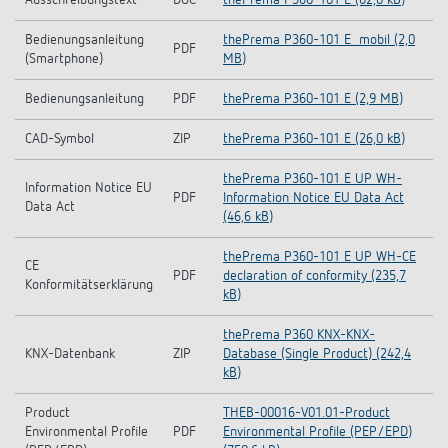
Bedienungsanleitung
thePrema P360-101 E_mobil (2,0
PDF
(Smartphone)
MB)
Bedienungsanleitung
PDF
thePrema P360-101 E (2,9 MB)
CAD-Symbol
ZIP
thePrema P360-101 E (26,0 kB)
thePrema P360-101 E UP WH-
Information Notice EU
PDF
Information Notice EU Data Act
Data Act
(46,6 kB)
thePrema P360-101 E UP WH-CE
CE
PDF
declaration of conformity (235,7
Konformitätserklärung
kB)
thePrema P360 KNX-KNX-
KNX-Datenbank
ZIP
Database (Single Product) (242,4
kB)
Product
THEB-00016-V01.01-Product
Environmental Profile
PDF
Environmental Profile (PEP/EPD)