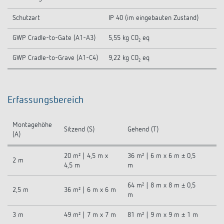
Schutzart
IP 40 (im eingebauten Zustand)
GWP Cradle-to-Gate (A1-A3)
5,55 kg CO₂ eq
GWP Cradle-to-Grave (A1-C4)
9,22 kg CO₂ eq
Erfassungsbereich
Montagehöhe
Sitzend (S)
Gehend (T)
(A)
20 m² | 4,5 m x
36 m² | 6 m x 6 m ± 0,5
2 m
4,5 m
m
64 m² | 8 m x 8 m ± 0,5
2,5 m
36 m² | 6 m x 6 m
m
3 m
49 m² | 7 m x 7 m
81 m² | 9 m x 9 m ± 1 m