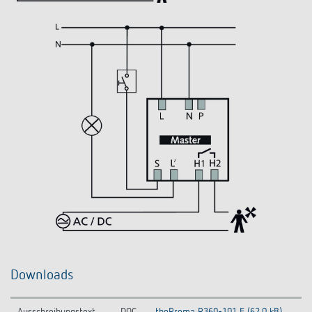
Downloads
Ausschreibungstext
DOC
thePrema P360-101 E (62,0 kB)