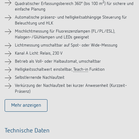
Downloads
2
Quadratischer Erfassungsbereich 360° (bis 100 m
) für sichere und
einfache Planung
Zubehör
Automatische präsenz- und helligkeitsabhängige Steuerung für
Beleuchtung und HLK
Mischlichtmessung für Fluoreszenzlampen (FL/PL/ESL),
Ähnliche Produkte
Halogen-/Glühlampen und LEDs geeignet
Lichtmessung umschaltbar auf Spot- oder Wide-Messung
Kanal A Licht: Relais, 230 V
Betrieb als Voll- oder Halbautomat, umschaltbar
Helligkeitsschaltwert einstellbar,
Teach-in
Funktion
Selbstlernende Nachlaufzeit
Verkürzung der Nachlaufzeit bei kurzer Anwesenheit (Kurzzeit-
Präsenz)
Mehr anzeigen
Technische Daten