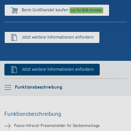
Anfahrt
Beim Großhandel kaufen
nur für B2B-Kunden
Jetzt weitere Informationen anfordern
Jetzt weitere Informationen anfordern
Bitte auswählen
Funktionsbeschreibung
Funktionsbeschreibung
Funktionsbeschreibung
Technische Informationen
Passiv-Infrarot-Präsenzmelder für Deckenmontage