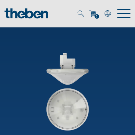
0
Mein Account
Merkzettel (
0
)
Produkte
OEM
Energy Manager
Lösungen
KNX
OEM-Lösungen
Smart Home
Service
Ansprechpartner OEM
Zeit- und Lichtsteuerung
DALI
OEM-Referenzen
Unternehmen
DALI-2 Lichtsteuerung
Downloads
Präsenzmelder & Bewegungsmelder