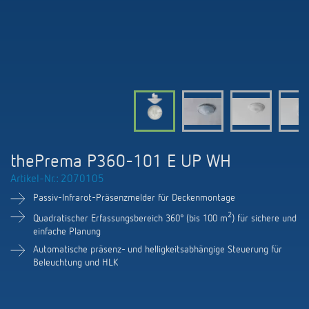
KNX-Systeme
Karriere
Kataloge und Prospekte
Theben AG
LED-Leuchten
KNX Smart Home System LUXORliving
Katalogbestellung
Kontakt
News
Zeit- und Lichtsteuerung
Karriere bei Theben
Präsenzmelder und Bewegungsmelder
Seminare und Online-Trainings
Messe
Klimaregelung
Produktfinder
Technischer Support
LED Beleuchtung
Fachpresse
Kooperationen
Zubehör
Downloads
Ansprechpartner
Klimaregelung
Konformitätserklärungen
thePrema P360-101 E UP WH
Nachhaltigkeit
Smart Energy
Vertrieb Deutschland
Artikel-Nr.: 2070105
Apps
BIM-Portal
Engagement
Passiv-Infrarot-Präsenzmelder für Deckenmontage
LUXORliving
Vertrieb Weltweit
Referenzen
2
Quadratischer Erfassungsbereich 360° (bis 100 m
) für sichere und
Design
einfache Planung
Ansprechpartner OEM
HEMS
Automatische präsenz- und helligkeitsabhängige Steuerung für
Beleuchtung und HLK
Historie
Anfrageformular