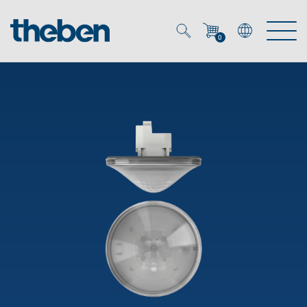
0
Mein Account
Merkzettel (
0
)
Produkte
OEM
Energy Manager
Lösungen
KNX
OEM-Lösungen
Smart Home
Service
Ansprechpartner OEM
Zeit- und Lichtsteuerung
DALI
OEM-Referenzen
Unternehmen
DALI-2 Lichtsteuerung
Downloads
Präsenzmelder & Bewegungsmelder