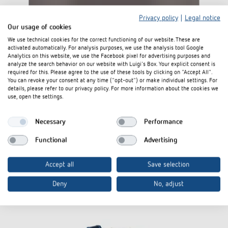
Privacy policy
|
Legal notice
Our usage of cookies
We use technical cookies for the correct functioning of our website. These are
activated automatically. For analysis purposes, we use the analysis tool Google
Analytics on this website, we use the Facebook pixel for advertising purposes and
analyze the search behavior on our website with Luigi's Box. Your explicit consent is
required for this. Please agree to the use of these tools by clicking on "Accept All".
You can revoke your consent at any time ("opt-out") or make individual settings. For
details, please refer to our privacy policy. For more information about the cookies we
AP-Rahmen 110A GR
use, open the settings.
Artikel-Nr. 9070913
Necessary
Performance
Zum Produkt
In den Dokumentenkorb
Functional
Advertising
Accept all
Save selection
Datenblatt
Deny
No, adjust