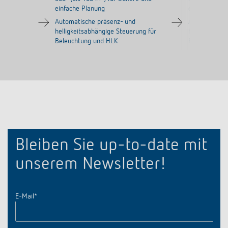
einfache Planung
einfache Pla
Automatische präsenz- und
Automatische
helligkeitsabhängige Steuerung für
helligkeitsab
Beleuchtung und HLK
Beleuchtung
Bleiben Sie up-to-date mit
unserem Newsletter!
E-Mail
*