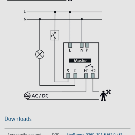
Downloads
Ausschreibungstext
DOC
thePrema P360-101 E (62,0 kB)