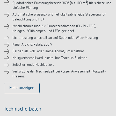
Downloads
2
Quadratischer Erfassungsbereich 360° (bis 100 m
) für sichere und
einfache Planung
Zubehör
Automatische präsenz- und helligkeitsabhängige Steuerung für
Beleuchtung und HLK
Mischlichtmessung für Fluoreszenzlampen (FL/PL/ESL),
Ähnliche Produkte
Halogen-/Glühlampen und LEDs geeignet
Lichtmessung umschaltbar auf Spot- oder Wide-Messung
Kanal A Licht: Relais, 230 V
Betrieb als Voll- oder Halbautomat, umschaltbar
Helligkeitsschaltwert einstellbar,
Teach-in
Funktion
Selbstlernende Nachlaufzeit
Verkürzung der Nachlaufzeit bei kurzer Anwesenheit (Kurzzeit-
Präsenz)
Mehr anzeigen
Technische Daten