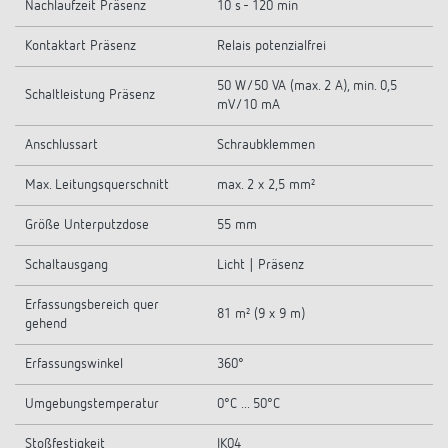
Nachlaufzeit Präsenz
10 s - 120 min
Kontaktart Präsenz
Relais potenzialfrei
50 W/50 VA (max. 2 A), min. 0,5
Schaltleistung Präsenz
mV/10 mA
Anschlussart
Schraubklemmen
Max. Leitungsquerschnitt
max. 2 x 2,5 mm²
Größe Unterputzdose
55 mm
Schaltausgang
Licht | Präsenz
Erfassungsbereich quer
81 m² (9 x 9 m)
gehend
Erfassungswinkel
360°
Umgebungstemperatur
0°C ... 50°C
Stoßfestigkeit
IK04