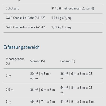
Schutzart
IP 40 (im eingebauten Zustand)
GWP Cradle-to-Gate (A1-A3)
5,43 kg CO₂ eq
GWP Cradle-to-Grave (A1-C4)
9,09 kg CO₂ eq
Erfassungsbereich
Montagehöhe
Sitzend (S)
Gehend (T)
(A)
20 m² | 4,5 m x
36 m² | 6 m x 6 m ± 0,5
2 m
4,5 m
m
64 m² | 8 m x 8 m ± 0,5
2,5 m
36 m² | 6 m x 6 m
m
3 m
49 m² | 7 m x 7 m
81 m² | 9 m x 9 m ± 1 m