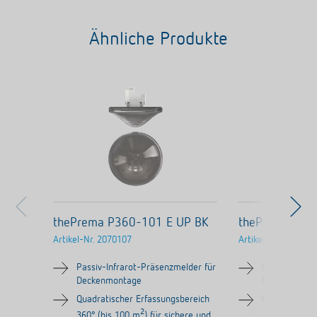
Ähnliche Produkte
thePrema P360-101 E UP BK
thePrema P36
Artikel-Nr.
2070107
Artikel-Nr.
207010
Passiv-Infrarot-Präsenzmelder für
Passiv-Infrar
Deckenmontage
Deckenmont
Quadratischer Erfassungsbereich
Quadratische
2
360° (bis 100 m
) für sichere und
360° (bis 10