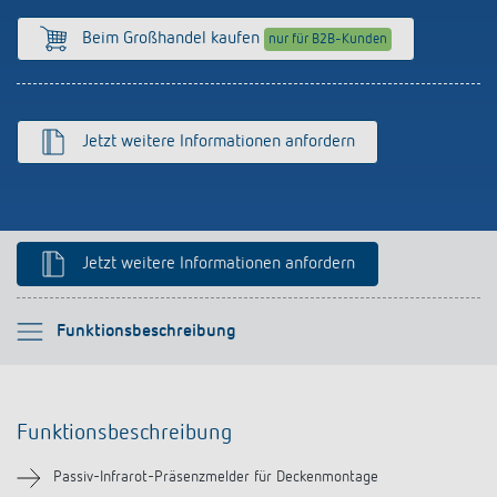
Anfahrt
Beim Großhandel kaufen
nur für B2B-Kunden
Jetzt weitere Informationen anfordern
Jetzt weitere Informationen anfordern
Bitte auswählen
Funktionsbeschreibung
Funktionsbeschreibung
Funktionsbeschreibung
Technische Informationen
Passiv-Infrarot-Präsenzmelder für Deckenmontage