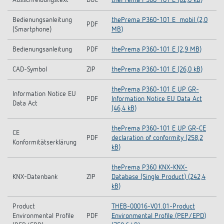
Bedienungsanleitung
thePrema P360-101 E_mobil (2,0
PDF
(Smartphone)
MB)
Bedienungsanleitung
PDF
thePrema P360-101 E (2,9 MB)
CAD-Symbol
ZIP
thePrema P360-101 E (26,0 kB)
thePrema P360-101 E UP GR-
Information Notice EU
PDF
Information Notice EU Data Act
Data Act
(46,4 kB)
thePrema P360-101 E UP GR-CE
CE
PDF
declaration of conformity (258,2
Konformitätserklärung
kB)
thePrema P360 KNX-KNX-
KNX-Datenbank
ZIP
Database (Single Product) (242,4
kB)
Product
THEB-00016-V01.01-Product
Environmental Profile
PDF
Environmental Profile (PEP/EPD)