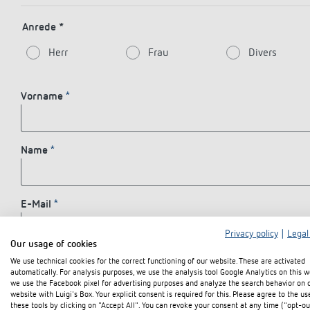
Mehr anzeigen
Anrede *
Herr
Frau
Divers
Vorname
Name
E-Mail
Privacy policy
|
Legal
Our usage of cookies
Firma
We use technical cookies for the correct functioning of our website. These are activated
automatically. For analysis purposes, we use the analysis tool Google Analytics on this w
we use the Facebook pixel for advertising purposes and analyze the search behavior on 
website with Luigi's Box. Your explicit consent is required for this. Please agree to the us
these tools by clicking on "Accept All". You can revoke your consent at any time ("opt-ou