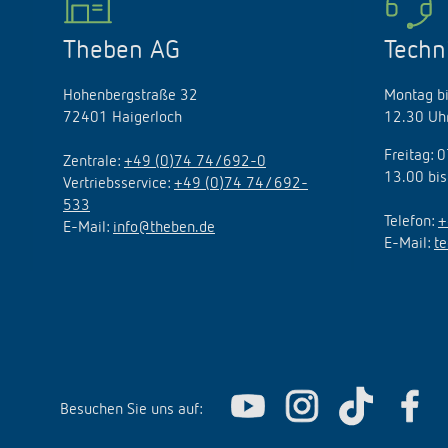
Theben AG
Techn
Hohenbergstraße 32
Montag bi
72401 Haigerloch
12.30 Uhr
Freitag: 
Zentrale:
+49 (0)74 74/692-0
13.00 bis
Vertriebsservice:
+49 (0)74 74/ 692-
533
Telefon:
+
E-Mail:
info@theben.de
E-Mail:
t
Besuchen Sie uns auf: