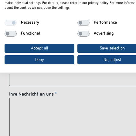
Straße
make individual settings. For details, please refer to our privacy policy. For more informa
about the cookies we use, open the settings.
Necessary
Performance
PLZ
Ort
Functional
Advertising
Land
Accept all
Save selection
Deny
No, adjust
Telefon
Ihre Nachricht an uns