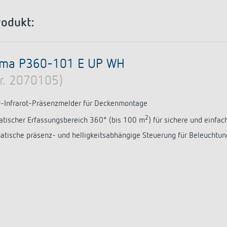
a D
immen
Treppenlicht-Zeitschalter
Analoge Uhrenthermostate
nzeigen
a S
dungen
Dimmer
FAQ
rodukt:
nzeigen
nzeigen
Mehr anzeigen
ment
Design
ema P360-101 E UP WH
rresheim
Nr. 2070105)
& Funktionen
v-Infrarot-Präsenzmelder für Deckenmontage
ateure & Solarteure
2
atischer Erfassungsbereich 360° (bis 100 m
) für sichere und einfa
spartner
tische präsenz- und helligkeitsabhängige Steuerung für Beleuchtu
versorger & Netzbetreiber
nzeigen