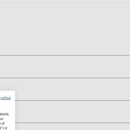
 notice
ebsite,
our
e of
t") or