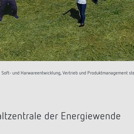
 CONEXA 3.0 Performance Smart Meter Gateway von Theben AG wurde na
rtifiziert.
ltzentrale der Energiewende