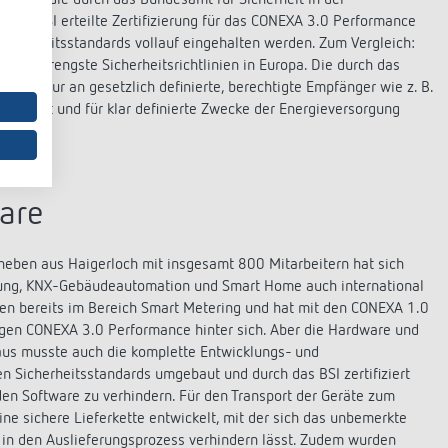
mmen, die durch das Bundesamt für Sicherheit in der
 vom BSI erteilte Zertifizierung für das CONEXA 3.0 Performance
icherheitsstandards vollauf eingehalten werden. Zum Vergleich:
 als strengste Sicherheitsrichtlinien in Europa. Die durch das
hen nur an gesetzlich definierte, berechtigte Empfänger wie z. B.
ersandt und für klar definierte Zwecke der Energieversorgung
ware
eben aus Haigerloch mit insgesamt 800 Mitarbeitern hat sich
uerung, KNX-Gebäudeautomation und Smart Home auch international
n bereits im Bereich Smart Metering und hat mit den CONEXA 1.0
igen CONEXA 3.0 Performance hinter sich. Aber die Hardware und
inaus musste auch die komplette Entwicklungs- und
Sicherheitsstandards umgebaut und durch das BSI zertifiziert
en Software zu verhindern. Für den Transport der Geräte zum
 sichere Lieferkette entwickelt, mit der sich das unbemerkte