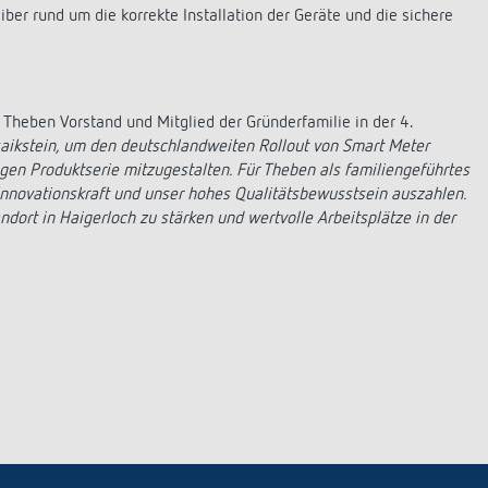
n in den Auslieferungsprozess verhindern lässt. Zudem wurden
ber rund um die korrekte Installation der Geräte und die sichere
, Theben Vorstand und Mitglied der Gründerfamilie in der 4.
osaikstein, um den deutschlandweiten Rollout von Smart Meter
en Produktserie mitzugestalten. Für Theben als familiengeführtes
 Innovationskraft und unser hohes Qualitätsbewusstsein auszahlen.
dort in Haigerloch zu stärken und wertvolle Arbeitsplätze in der