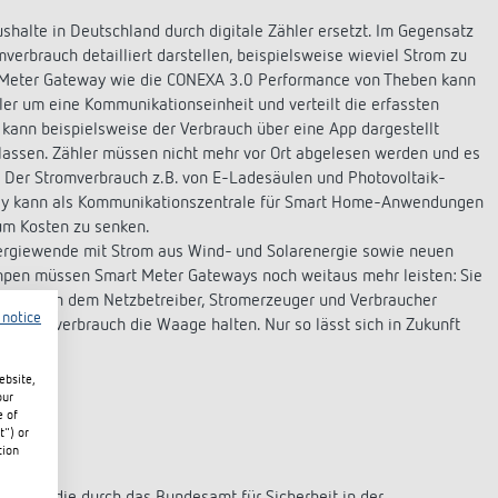
halte in Deutschland durch digitale Zähler ersetzt. Im Gegensatz
verbrauch detailliert darstellen, beispielsweise wieviel Strom zu
t Meter Gateway wie die CONEXA 3.0 Performance von Theben kann
ler um eine Kommunikationseinheit und verteilt die erfassten
 kann beispielsweise der Verbrauch über eine App dargestellt
lassen. Zähler müssen nicht mehr vor Ort abgelesen werden und es
Der Stromverbrauch z.B. von E-Ladesäulen und Photovoltaik-
eway kann als Kommunikationszentrale für Smart Home-Anwendungen
 um Kosten zu senken.
Energiewende mit Strom aus Wind- und Solarenergie sowie neuen
pen müssen Smart Meter Gateways noch weitaus mehr leisten: Sie
 notice
t Grid“), in dem Netzbetreiber, Stromerzeuger und Verbraucher
Stromverbrauch die Waage halten. Nur so lässt sich in Zukunft
ebsite,
our
e of
t") or
tion
e