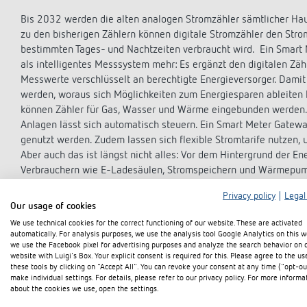
Bis 2032 werden die alten analogen Stromzähler sämtlicher Haus
zu den bisherigen Zählern können digitale Stromzähler den Strom
bestimmten Tages- und Nachtzeiten verbraucht wird. Ein Smar
als intelligentes Messsystem mehr: Es ergänzt den digitalen Zäh
Messwerte verschlüsselt an berechtigte Energieversorger. Damit
werden, woraus sich Möglichkeiten zum Energiesparen ableiten 
können Zähler für Gas, Wasser und Wärme eingebunden werden. 
Anlagen lässt sich automatisch steuern. Ein Smart Meter Gat
genutzt werden. Zudem lassen sich flexible Stromtarife nutzen,
Aber auch das ist längst nicht alles: Vor dem Hintergrund der 
Verbrauchern wie E-Ladesäulen, Stromspeichern und Wärmepum
Privacy policy
|
Legal
bilden die Schaltzentrale für ein intelligentes Stromnetz („Smar
Our usage of cookies
miteinander kommunizieren und in dem sich Stromerzeugung und 
We use technical cookies for the correct functioning of our website. These are activated
eine sichere Stromversorgung gewährleisten.
automatically. For analysis purposes, we use the analysis tool Google Analytics on this w
we use the Facebook pixel for advertising purposes and analyze the search behavior on 
website with Luigi's Box. Your explicit consent is required for this. Please agree to the us
these tools by clicking on "Accept All". You can revoke your consent at any time ("opt-ou
make individual settings. For details, please refer to our privacy policy. For more informa
Sicherheit als Maß aller Ding
about the cookies we use, open the settings.