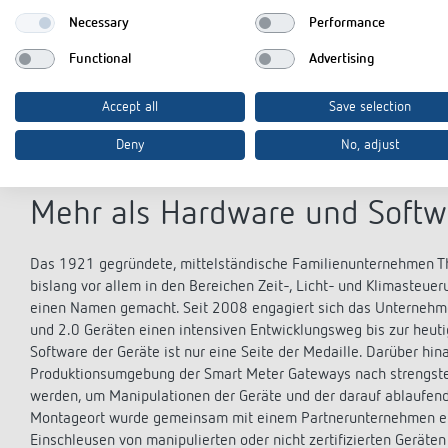
In Deutschland dürfen nur Smart Meter Gateways zum Einsatz ko
Necessary
Performance
Informationstechnik geprüft und freigegeben wurden. Die aktuell
Functional
Advertising
Smart Meter Gateway belegt somit, dass sämtliche geforderten S
Diese entsprechen der Sicherheit beim Online-Banking und gelten
Accept all
Save selection
Smart Meter Gateway versendeten Daten sind anonymisiert und ge
Energieversorger. Dabei dürfen nur die notwendigen Messwerte v
Deny
No, adjust
genutzt werden.
Mehr als Hardware und Soft
Das 1921 gegründete, mittelständische Familienunternehmen Th
bislang vor allem in den Bereichen Zeit-, Licht- und Klimaste
einen Namen gemacht. Seit 2008 engagiert sich das Unternehme
und 2.0 Geräten einen intensiven Entwicklungsweg bis zur heut
Software der Geräte ist nur eine Seite der Medaille. Darüber h
Produktionsumgebung der Smart Meter Gateways nach strengsten 
werden, um Manipulationen der Geräte und der darauf ablaufend
Montageort wurde gemeinsam mit einem Partnerunternehmen eine