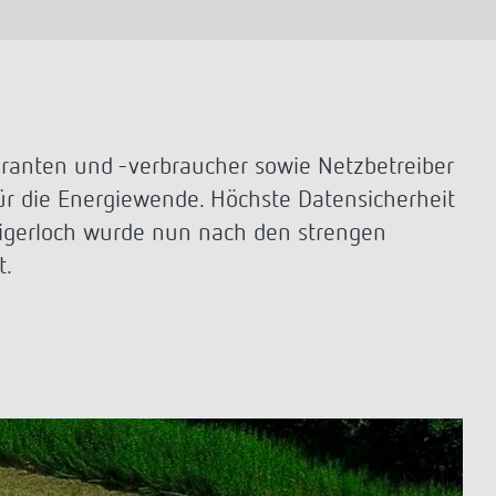
Sensorik
LUXORplay
540 Series
Mehr anzeigen
Historie
100 Jahre Theben
ranten und -verbraucher sowie Netzbetreiber
Unternehmensfilm
für die Energiewende. Höchste Datensicherheit
Jubiläumsbuch „100 Jahre Building
Automation“
igerloch wurde nun nach den strengen
Postkarten
t.
Mehr anzeigen