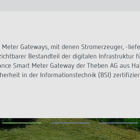
a D
immen
Treppenlicht-Zeitschalter
Analoge Uhrenthermostate
nzeigen
a S
dungen
Dimmer
FAQ
nzeigen
nzeigen
Mehr anzeigen
ment
Design
rresheim
eter Gateways, mit denen Stromerzeuger, -liefe
chtbarer Bestandteil der digitalen Infrastruktur 
& Funktionen
mance Smart Meter Gateway der Theben AG aus Ha
ateure & Solarteure
erheit in der Informationstechnik (BSI) zertifizier
spartner
versorger & Netzbetreiber
nzeigen