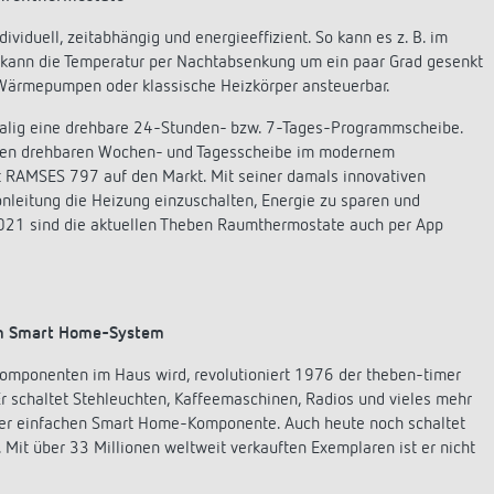
iduell, zeitabhängig und energieeffizient. So kann es z. B. im
ann die Temperatur per Nachtabsenkung um ein paar Grad gesenkt
ärmepumpen oder klassische Heizkörper ansteuerbar.
alig eine drehbare 24-Stunden- bzw. 7-Tages-Programmscheibe.
chen drehbaren Wochen- und Tagesscheibe im modernem
 RAMSES 797 auf den Markt. Mit seiner damals innovativen
fonleitung die Heizung einzuschalten, Energie zu sparen und
21 sind die aktuellen Theben Raumthermostate auch per App
zum Smart Home-System
omponenten im Haus wird, revolutioniert 1976 der theben-timer
Er schaltet Stehleuchten, Kaffeemaschinen, Radios und vieles mehr
iner einfachen Smart Home-Komponente. Auch heute noch schaltet
Mit über 33 Millionen weltweit verkauften Exemplaren ist er nicht