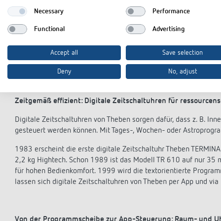
Varianten präsentiert: Mit 110° oder 180° Erfassungsbereich s
Necessary
Performance
Schwenkbereich des Sensorkopfes.
Functional
Advertising
2007 erfolgt die Übernahme der High Technology Systems AG, Sc
Theben die Kompetenz im Bereich Lichtsteuerung deutlich aus. H
Sortiment an Präsenz- und Bewegungsmeldern zum Einsatz im I
Accept all
Save selection
Bewegungsmelder.
Deny
No, adjust
Zeitgemäß effizient: Digitale Zeitschaltuhren für ressource
Digitale Zeitschaltuhren von Theben sorgen dafür, dass z. B. In
gesteuert werden können. Mit Tages-, Wochen- oder Astroprogr
1983 erscheint die erste digitale Zeitschaltuhr Theben TERMI
2,2 kg Hightech. Schon 1989 ist das Modell TR 610 auf nur 35 
für hohen Bedienkomfort. 1999 wird die textorientierte Program
lassen sich digitale Zeitschaltuhren von Theben per App und via
Von der Programmscheibe zur App-Steuerung: Raum- und U