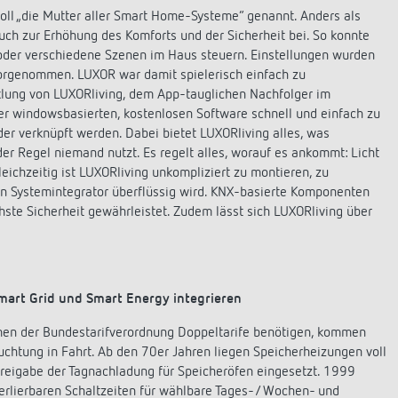
oll „die Mutter aller Smart Home-Systeme“ genannt. Anders als
ch zur Erhöhung des Komforts und der Sicherheit bei. So konnte
der verschiedene Szenen im Haus steuern. Einstellungen wurden
vorgenommen. LUXOR war damit spielerisch einfach zu
lung von LUXORliving, dem App-tauglichen Nachfolger im
r windowsbasierten, kostenlosen Software schnell und einfach zu
r verknüpft werden. Dabei bietet LUXORliving alles, was
der Regel niemand nutzt. Es regelt alles, worauf es ankommt: Licht
eichzeitig ist LUXORliving unkompliziert zu montieren, zu
 ein Systemintegrator überflüssig wird. KNX-basierte Komponenten
chste Sicherheit gewährleistet. Zudem lässt sich LUXORliving über
mart Grid und Smart Energy integrieren
en der Bundestarifverordnung Doppeltarife benötigen, kommen
chtung in Fahrt. Ab den 70er Jahren liegen Speicherheizungen voll
Freigabe der Tagnachladung für Speicheröfen eingesetzt. 1999
rlierbaren Schaltzeiten für wählbare Tages-/ Wochen- und