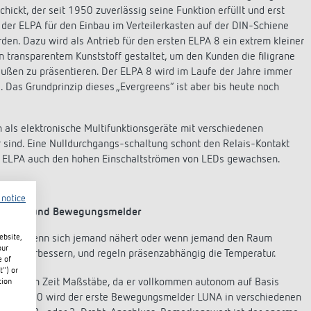
ickt, der seit 1950 zuverlässig seine Funktion erfüllt und erst
er ELPA für den Einbau im Verteilerkasten auf der DIN-Schiene
rden. Dazu wird als Antrieb für den ersten ELPA 8 ein extrem kleiner
 transparentem Kunststoff gestaltet, um den Kunden die filigrane
außen zu präsentieren. Der ELPA 8 wird im Laufe der Jahre immer
. Das Grundprinzip dieses „Evergreens“ ist aber bis heute noch
 als elektronische Multifunktionsgeräte mit verschiedenen
r sind. Eine Nulldurchgangs-schaltung schont den Relais-Kontakt
er ELPA auch den hohen Einschaltströmen von LEDs gewachsen.
 notice
Präsenz- und Bewegungsmelder
ebsite,
t ein, wenn sich jemand nähert oder wenn jemand den Raum
our
tät zu verbessern, und regeln präsenzabhängig die Temperatur.
e of
t") or
amaligen Zeit Maßstäbe, da er vollkommen autonom auf Basis
tion
e noch. 1990 wird der erste Bewegungsmelder LUNA in verschiedenen