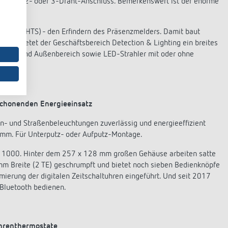
owie mit 2- oder 3-Draht-Anschluss. Bemerkenswert ist der enorme
hweiz (HTS) - den Erfindern des Präsenzmelders. Damit baut
eute bietet der Geschäftsbereich Detection & Lighting ein breites
nnen- und Außenbereich sowie LED-Strahler mit oder ohne
nschonenden Energieeinsatz
nen- und Straßenbeleuchtungen zuverlässig und energieeffizient
amm. Für Unterputz- oder Aufputz-Montage.
NA 1000. Hinter dem 257 x 128 mm großen Gehäuse arbeiten satte
mm Breite (2 TE) geschrumpft und bietet noch sieben Bedienknöpfe
mierung der digitalen Zeitschaltuhren eingeführt. Und seit 2017
 Bluetooth bedienen.
hrenthermostate