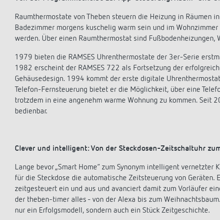
Raumthermostate von Theben steuern die Heizung in Räumen indiv
Badezimmer morgens kuschelig warm sein und im Wohnzimmer k
werden. Über einen Raumthermostat sind Fußbodenheizungen, W
1979 bieten die RAMSES Uhrenthermostate der 3er-Serie erstm
1982 erscheint der RAMSES 722 als Fortsetzung der erfolgrei
Gehäusedesign. 1994 kommt der erste digitale Uhrenthermostat
Telefon-Fernsteuerung bietet er die Möglichkeit, über eine Tele
trotzdem in eine angenehm warme Wohnung zu kommen. Seit 20
bedienbar.
Clever und intelligent: Von der Steckdosen-Zeitschaltuhr 
Lange bevor „Smart Home“ zum Synonym intelligent vernetzter K
für die Steckdose die automatische Zeitsteuerung von Geräten. 
zeitgesteuert ein und aus und avanciert damit zum Vorläufer e
der theben-timer alles - von der Alexa bis zum Weihnachtsbaum. 
nur ein Erfolgsmodell, sondern auch ein Stück Zeitgeschichte.