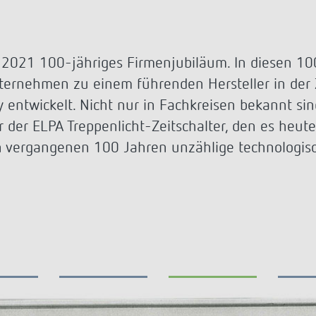
a D
immen
Treppenlicht-Zeitschalter
Analoge Uhrenthermostate
nzeigen
a S
dungen
Dimmer
FAQ
nzeigen
nzeigen
Mehr anzeigen
ment
Design
 2021 100-jähriges Firmenjubiläum. In diesen 100 J
nternehmen zu einem führenden Hersteller in der 
rresheim
ntwickelt. Nicht nur in Fachkreisen bekannt sind
r der ELPA Treppenlicht-Zeitschalter, den es heut
& Funktionen
den vergangenen 100 Jahren unzählige technologisch
ateure & Solarteure
spartner
versorger & Netzbetreiber
nzeigen