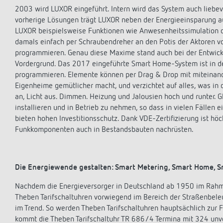
2003 wird LUXOR eingeführt. Intern wird das System auch liebev
vorherige Lösungen trägt LUXOR neben der Energieeinsparung au
LUXOR beispielsweise Funktionen wie Anwesenheitssimulation o
damals einfach per Schraubendreher an den Potis der Aktoren 
programmieren. Genau diese Maxime stand auch bei der Entwick
Vordergrund. Das 2017 eingeführte Smart Home-System ist in de
programmieren. Elemente können per Drag & Drop mit miteinande
Eigenheime gemütlicher macht, und verzichtet auf alles, was in 
an, Licht aus. Dimmen. Heizung und Jalousien hoch und runter. Gl
installieren und in Betrieb zu nehmen, so dass in vielen Fällen
bieten hohen Investitionsschutz. Dank VDE-Zertifizierung ist hö
Funkkomponenten auch in Bestandsbauten nachrüsten.
Die Energiewende gestalten: Smart Metering, Smart Home, S
Nachdem die Energieversorger in Deutschland ab 1950 im Rahm
Theben Tarifschaltuhren vorwiegend im Bereich der Straßenbeleu
im Trend. So werden Theben Tarifschaltuhren hauptsächlich zur 
kommt die Theben Tarifschaltuhr TR 686/4 Termina mit 324 unve