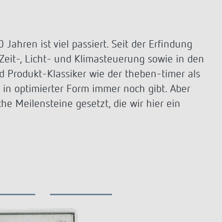
Sensorik
LUXORplay
540 Series
Mehr anzeigen
Historie
ahren ist viel passiert. Seit der Erfindung
Zeit-, Licht- und Klimasteuerung sowie in den
100 Jahre Theben
 Produkt-Klassiker wie der theben-timer als
Unternehmensfilm
e in optimierter Form immer noch gibt. Aber
Jubiläumsbuch „100 Jahre Building
Automation“
e Meilensteine gesetzt, die wir hier ein
Postkarten
Mehr anzeigen