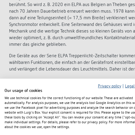
berühmt. So wird z. B. 2020 ein ELPA aus Belgien an Theben gesch
nach 70 Jahren Dauerbetrieb erneuert werden muss. 1978 kann d
dann auf eine Teilungseinheit (= 17,5 mm Breite) verkleinert we
Synchronmotor entwickelt. Eine Seitenwand des Gehäuses wird in
Mechanik und die wertige Technik dieses so kleinen Geräts von 
wieder optimiert, z. B. durch umweltfreundliches Kontaktmaterial
immer das gleiche geblieben.
Die Geräte aus der Serie ELPA Treppenlicht-Zeitschalter kommen
wählbaren Funktionen, die einfach an der Gerätefront einstellba
und verlängert die Lebensdauer des Leuchtmittels. Daher ist d
Privacy policy
|
Legal
Our usage of cookies
Lichtsteuerung im Wandel der Zeit: Dämmerungsschalter, 
We use technical cookies for the correct functioning of our website. These are activated
automatically. For analysis purposes, we use the analysis tool Google Analytics on this w
Theben Bewegungsmelder und Präsenzmelder schalten das Lich
we use the Facebook pixel for advertising purposes and analyze the search behavior on 
betritt. Sie steuern in Räumen den CO
-Gehalt, um die Luftquali
2
website with Luigi's Box. Your explicit consent is required for this. Please agree to the us
these tools by clicking on "Accept All". You can revoke your consent at any time ("opt-ou
Der 1958 vorgestellte Dämmerungsschalter LUNA setzt in der d
make individual settings. For details, please refer to our privacy policy. For more informa
about the cookies we use, open the settings.
voreingestellter Helligkeitswerte arbeitet – so wie auch heut