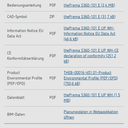
Bedienungsanleitung
PDF
thePrema S360-101 E (2,4 MB)
CAD-Symbol
ZIP
thePrema S360-101 E (31,7 kB)
thePrema S360-101 E UP WH-
Information Notice EU
PDF
Information Notice EU Data Act
Data Act
(46,6 kB)
thePrema S360-101 E UP WH-CE
CE
PDF
declaration of conformity (251,2
Konformitätserklärung
kB)
Product
THEB-00016-V01.01-Product
Environmental Profile
PDF
Environmental Profile (PEP/EPD)
(PEP/EPD)
(750,6 kB)
thePrema S360-101 E UP WH (1,5
Datenblatt
PDF
MB)
Planungsdaten in Webapplikation
BIM-Daten
öffnen