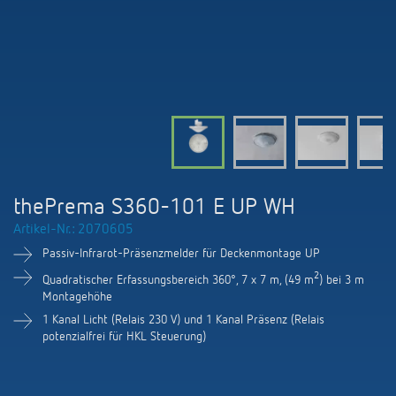
KNX-Systeme
Karriere
Kataloge und Prospekte
Theben AG
LED-Leuchten
KNX Smart Home System LUXORliving
Katalogbestellung
Kontakt
News
Zeit- und Lichtsteuerung
Karriere bei Theben
Präsenzmelder und Bewegungsmelder
Seminare und Online-Trainings
Messe
Klimaregelung
Produktfinder
Technischer Support
LED Beleuchtung
Fachpresse
Kooperationen
Zubehör
Downloads
Ansprechpartner
Klimaregelung
Konformitätserklärungen
thePrema S360-101 E UP WH
Nachhaltigkeit
Smart Energy
Vertrieb Deutschland
Artikel-Nr.: 2070605
Apps
BIM-Portal
Engagement
Passiv-Infrarot-Präsenzmelder für Deckenmontage UP
LUXORliving
Vertrieb Weltweit
Referenzen
2
Quadratischer Erfassungsbereich 360°, 7 x 7 m, (49 m
) bei 3 m
Design
Montagehöhe
Ansprechpartner OEM
HEMS
1 Kanal Licht (Relais 230 V) und 1 Kanal Präsenz (Relais
potenzialfrei für HKL Steuerung)
Historie
Anfrageformular