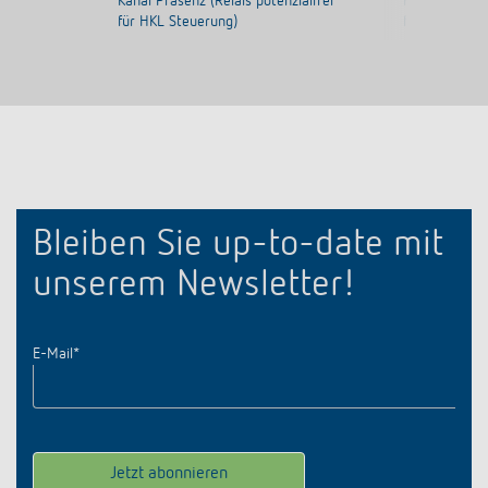
Kanal Präsenz (Relais potenzialfrei
Kanal Präsenz
für HKL Steuerung)
für HKL Steu
Bleiben Sie up-to-date mit
unserem Newsletter!
E-Mail
*