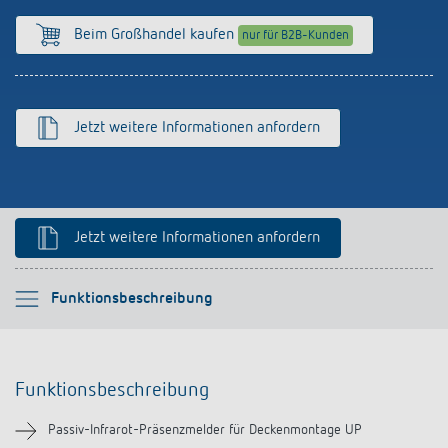
Anfahrt
Beim Großhandel kaufen
nur für B2B-Kunden
Jetzt weitere Informationen anfordern
Jetzt weitere Informationen anfordern
Bitte auswählen
Funktionsbeschreibung
Funktionsbeschreibung
Funktionsbeschreibung
Technische Informationen
Passiv-Infrarot-Präsenzmelder für Deckenmontage UP