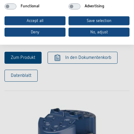
Functional
Advertising
Accept all
Save selection
AP-Rahmen 110A WH
Deny
No, adjust
Artikel-Nr. 9070912
Zum Produkt
In den Dokumentenkorb
Datenblatt