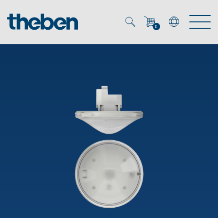
0
Mein Account
Merkzettel (
0
)
Produkte
OEM
Energy Manager
Lösungen
KNX
OEM-Lösungen
Smart Home
Service
Ansprechpartner OEM
Zeit- und Lichtsteuerung
DALI
OEM-Referenzen
Unternehmen
DALI-2 Lichtsteuerung
Downloads
Präsenzmelder & Bewegungsmelder