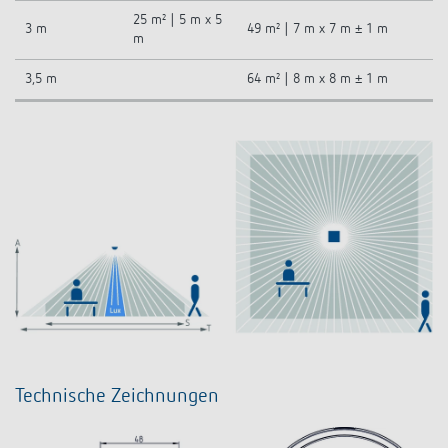
25 m² | 5 m x 5
3 m
49 m² | 7 m x 7 m ± 1 m
m
3,5 m
64 m² | 8 m x 8 m ± 1 m
Technische Zeichnungen