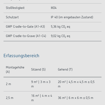
Stoßfestigkeit
IK04
Schutzart
IP 40 (im eingebauten Zustand)
GWP Cradle-to-Gate (A1-A3)
5,36 kg CO₂ eq
GWP Cradle-to-Grave (A1-C4)
9,02 kg CO₂ eq
Erfassungsbereich
Montagehöhe
Sitzend (S)
Gehend (T)
(A)
9 m² | 3 m x 3
20 m² | 4,5 m x 4,5 m ± 0,5
2 m
m
m
16 m² | 4 m x 4
2,5 m
36 m² | 6 m x 6 m ± 0,5 m
m