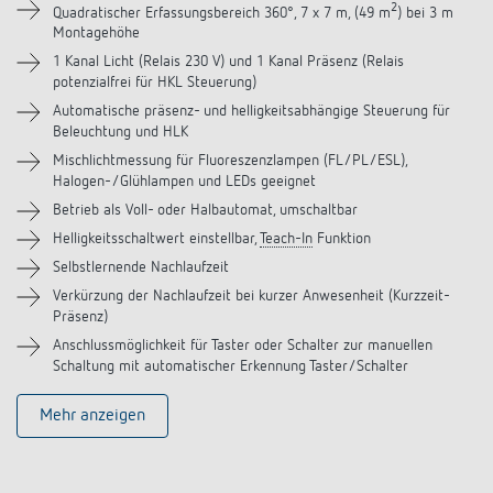
Downloads
2
Quadratischer Erfassungsbereich 360°, 7 x 7 m, (49 m
) bei 3 m
Montagehöhe
Zubehör
1 Kanal Licht (Relais 230 V) und 1 Kanal Präsenz (Relais
potenzialfrei für HKL Steuerung)
Automatische präsenz- und helligkeitsabhängige Steuerung für
Ähnliche Produkte
Beleuchtung und HLK
Mischlichtmessung für Fluoreszenzlampen (FL/PL/ESL),
Halogen-/Glühlampen und LEDs geeignet
Betrieb als Voll- oder Halbautomat, umschaltbar
Helligkeitsschaltwert einstellbar,
Teach-In
Funktion
Selbstlernende Nachlaufzeit
Verkürzung der Nachlaufzeit bei kurzer Anwesenheit (Kurzzeit-
Präsenz)
Anschlussmöglichkeit für Taster oder Schalter zur manuellen
Schaltung mit automatischer Erkennung Taster/Schalter
Mehr anzeigen