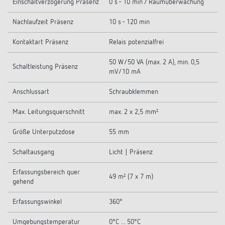
Einschaltverzögerung Präsenz
0 s - 10 min / Raumüberwachung
Nachlaufzeit Präsenz
10 s - 120 min
Kontaktart Präsenz
Relais potenzialfrei
50 W/50 VA (max. 2 A), min. 0,5
Schaltleistung Präsenz
mV/10 mA
Anschlussart
Schraubklemmen
Max. Leitungsquerschnitt
max. 2 x 2,5 mm²
Größe Unterputzdose
55 mm
Schaltausgang
Licht | Präsenz
Erfassungsbereich quer
49 m² (7 x 7 m)
gehend
Erfassungswinkel
360°
Umgebungstemperatur
0°C ... 50°C