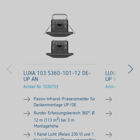
LUXA 103 S360-101-12 DE-
LUXA 103 S36
UP AN
UP WH
Artikel-Nr.
1030153
Artikel-Nr.
103005
Passiv-Infrarot-Präsenzmelder für
Passiv-Infrar
Deckenmontage UP/DE
Deckenmont
Runder Erfassungsbereich 360°, Ø
Runder Erfas
2
12 m (113 m
) bei 3 m
12 m (113 m
Montagehöhe
Montagehöh
1 Kanal Licht (Relais 230 V) und 1
1 Kanal Licht