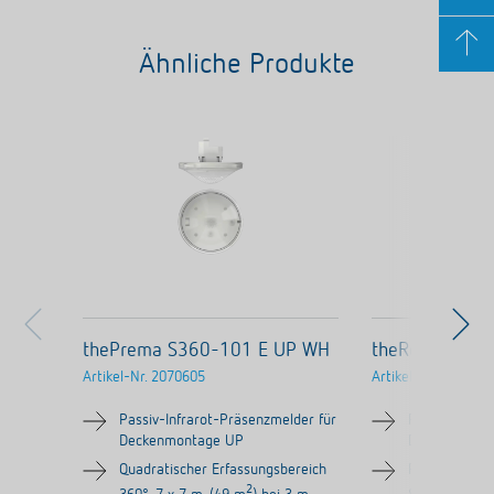
Ähnliche Produkte
thePrema S360-101 E UP WH
theRonda S36
Artikel-Nr.
2070605
Artikel-Nr.
208052
Passiv-Infrarot-Präsenzmelder für
Passiv-Infrar
Deckenmontage UP
Deckenmont
Quadratischer Erfassungsbereich
Runder Erfas
2
2