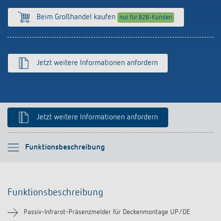
Anfahrt
Beim Großhandel kaufen
nur für B2B-Kunden
Jetzt weitere Informationen anfordern
Jetzt weitere Informationen anfordern
Bitte auswählen
Funktionsbeschreibung
Funktionsbeschreibung
Funktionsbeschreibung
Technische Informationen
Passiv-Infrarot-Präsenzmelder für Deckenmontage UP/DE