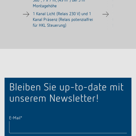
360°, 7 x 7 m, (49 m
) bei 3 m
8 m, (50 m
)
Montagehöhe
Montagehöh
1 Kanal Licht (Relais 230 V) und 1
1 Kanal Licht
Kanal Präsenz (Relais potenzialfrei
Kanal Präsenz
für HKL Steuerung)
für HKL Steu
Bleiben Sie up-to-date mit
unserem Newsletter!
E-Mail
*