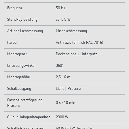
Frequenz
50 Hz
Stand-by Leistung
ca. 0,5 W
Art der Lichtmessung
Mischlichtmessung
Farbe
Anthrazit (ähnlich RAL 7016)
Montageart
Deckeneinbau, Unterputz
Erfassungswinkel
360°
Montagehöhe
2,5 - 6 m
Schaltausgang
Licht | Präsenz
Einschaltverzögerung
0 s - 10 min
Präsenz
Glüh-/Halogenlampenlast
2300 W
Schaltleistung Präsenz
50 W/50 VA (max. 2 A)