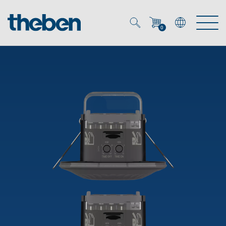
0
Mein Account
Merkzettel (
0
)
Produkte
OEM
Energy Manager
Lösungen
KNX
OEM-Lösungen
Smart Home
Service
Ansprechpartner OEM
Zeit- und Lichtsteuerung
DALI
OEM-Referenzen
Unternehmen
DALI-2 Lichtsteuerung
Downloads
Präsenzmelder & Bewegungsmelder