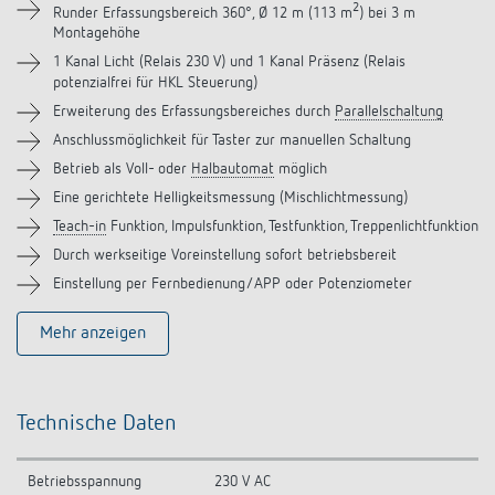
Downloads
2
Runder Erfassungsbereich 360°, Ø 12 m (113 m
) bei 3 m
Montagehöhe
Videos
1 Kanal Licht (Relais 230 V) und 1 Kanal Präsenz (Relais
potenzialfrei für HKL Steuerung)
Erweiterung des Erfassungsbereiches durch
Parallelschaltung
Zubehör
Anschlussmöglichkeit für Taster zur manuellen Schaltung
Betrieb als Voll- oder
Halbautomat
möglich
Ähnliche Produkte
Eine gerichtete Helligkeitsmessung (Mischlichtmessung)
Teach-in
Funktion, Impulsfunktion, Testfunktion, Treppenlichtfunktion
Durch werkseitige Voreinstellung sofort betriebsbereit
Einstellung per Fernbedienung/APP oder Potenziometer
Mehr anzeigen
Technische Daten
Betriebsspannung
230 V AC