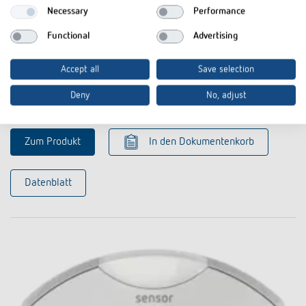
Necessary
Performance
Functional
Advertising
Accept all
Save selection
QuickSafe Ballschutzkorb
Deny
No, adjust
Artikel-Nr. 9070531
Zum Produkt
In den Dokumentenkorb
Datenblatt