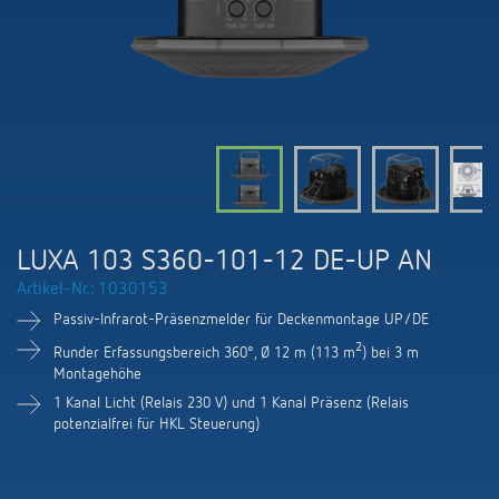
KNX-Systeme
Karriere
Kataloge und Prospekte
Theben AG
LED-Leuchten
KNX Smart Home System LUXORliving
Katalogbestellung
Kontakt
News
Zeit- und Lichtsteuerung
Karriere bei Theben
Präsenzmelder und Bewegungsmelder
Seminare und Online-Trainings
Messe
Klimaregelung
Produktfinder
Technischer Support
LED Beleuchtung
Fachpresse
Kooperationen
Zubehör
Downloads
Ansprechpartner
Klimaregelung
Konformitätserklärungen
LUXA 103 S360-101-12 DE-UP AN
Nachhaltigkeit
Smart Energy
Vertrieb Deutschland
Artikel-Nr.: 1030153
Apps
BIM-Portal
Engagement
Passiv-Infrarot-Präsenzmelder für Deckenmontage UP/DE
LUXORliving
Vertrieb Weltweit
Referenzen
2
Runder Erfassungsbereich 360°, Ø 12 m (113 m
) bei 3 m
Design
Montagehöhe
Ansprechpartner OEM
HEMS
1 Kanal Licht (Relais 230 V) und 1 Kanal Präsenz (Relais
potenzialfrei für HKL Steuerung)
Historie
Anfrageformular