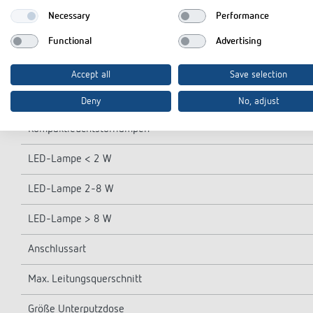
Lampenarten
Necessary
Performance
Glüh-/Halogenlampenlast
Functional
Advertising
Fluoreszenz-, Kompakt-/Leuchtstofflampen
Accept all
Save selection
Einschaltstrom
Deny
No, adjust
Kompaktleuchtstofflampen
LED-Lampe < 2 W
LED-Lampe 2-8 W
LED-Lampe > 8 W
Anschlussart
Max. Leitungsquerschnitt
Größe Unterputzdose