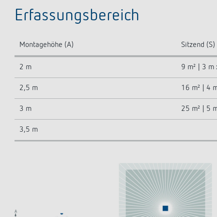
Erfassungsbereich
Montagehöhe (A)
Sitzend (S)
2 m
9 m² | 3 m
2,5 m
16 m² | 4 
3 m
25 m² | 5 
3,5 m