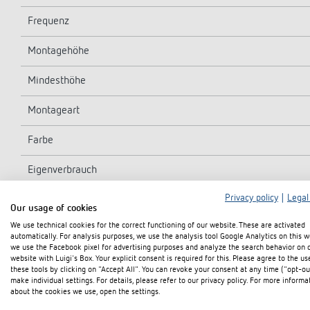
Frequenz
Montagehöhe
Mindesthöhe
Montageart
Farbe
Eigenverbrauch
Privacy policy
|
Legal
Art der Lichtmessung
Our usage of cookies
We use technical cookies for the correct functioning of our website. These are activated
Einstellbereich Helligkeit
automatically. For analysis purposes, we use the analysis tool Google Analytics on this w
we use the Facebook pixel for advertising purposes and analyze the search behavior on 
Nachlaufzeit Licht
website with Luigi's Box. Your explicit consent is required for this. Please agree to the us
these tools by clicking on "Accept All". You can revoke your consent at any time ("opt-ou
make individual settings. For details, please refer to our privacy policy. For more informa
Kontaktart Licht
about the cookies we use, open the settings.