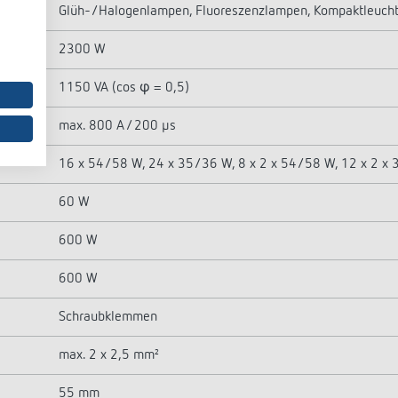
Glüh-/Halogenlampen, Fluoreszenzlampen, Kompaktleucht
2300 W
1150 VA (cos φ = 0,5)
max. 800 A / 200 µs
16 x 54/58 W, 24 x 35/36 W, 8 x 2 x 54/58 W, 12 x 2 x
60 W
600 W
600 W
Schraubklemmen
max. 2 x 2,5 mm²
55 mm