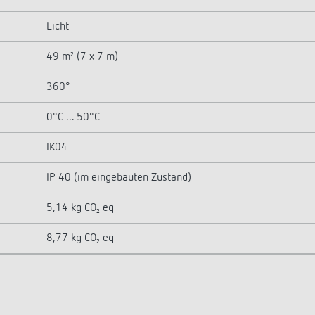
Licht
49 m² (7 x 7 m)
360°
0°C ... 50°C
IK04
IP 40 (im eingebauten Zustand)
5,14 kg CO₂ eq
8,77 kg CO₂ eq