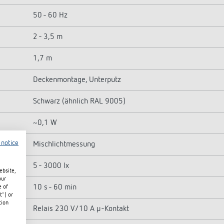
50 - 60 Hz
2 - 3,5 m
1,7 m
Deckenmontage, Unterputz
Schwarz (ähnlich RAL 9005)
~0,1 W
 notice
Mischlichtmessung
5 - 3000 lx
ebsite,
our
10 s - 60 min
e of
t") or
tion
Relais 230 V/10 A µ-Kontakt