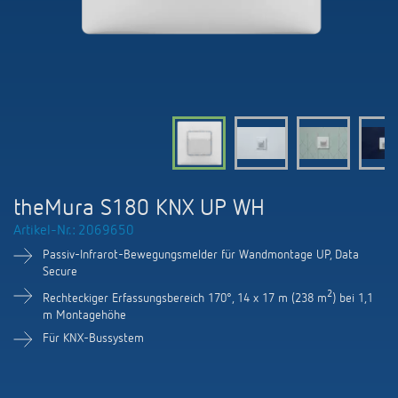
KNX-Systeme
Karriere
Kataloge und Prospekte
Theben AG
LED-Leuchten
KNX Smart Home System LUXORliving
Katalogbestellung
Kontakt
News
Zeit- und Lichtsteuerung
Karriere bei Theben
Präsenzmelder und Bewegungsmelder
Seminare und Online-Trainings
Messe
Klimaregelung
Produktfinder
Technischer Support
LED Beleuchtung
Fachpresse
Kooperationen
Zubehör
Downloads
Ansprechpartner
Klimaregelung
Konformitätserklärungen
theMura S180 KNX UP WH
Nachhaltigkeit
Smart Energy
Vertrieb Deutschland
Artikel-Nr.: 2069650
Apps
BIM-Portal
Engagement
Passiv-Infrarot-Bewegungsmelder für Wandmontage UP, Data
LUXORliving
Vertrieb Weltweit
Secure
Referenzen
Design
2
Rechteckiger Erfassungsbereich 170°, 14 x 17 m (238 m
) bei 1,1
Ansprechpartner OEM
m Montagehöhe
HEMS
Für KNX-Bussystem
Historie
Anfrageformular