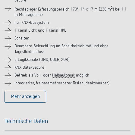
Secure
Downloads
2
Rechteckiger Erfassungsbereich 170°, 14 x 17 m (238 m
) bei 1,1
m Montagehöhe
Zubehör
Für KNX-Bussystem
1 Kanal Licht und 1 Kanal HKL
Schalten
Dimmbare Beleuchtung im Schaltbetrieb mit und ohne
Tageslichteinfluss
3 Logikkanäle (UND, ODER, XOR)
KNX Data-Secure
Betrieb als Voll- oder
Halbautomat
möglich
Integrierter, freiparametrierbarer Taster (deaktivierbar)
Mehr anzeigen
Technische Daten