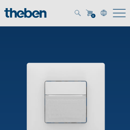
0
Mein Account
Merkzettel (
0
)
Produkte
OEM
Energy Manager
Lösungen
KNX
OEM-Lösungen
Smart Home
Service
Ansprechpartner OEM
Zeit- und Lichtsteuerung
DALI
OEM-Referenzen
Unternehmen
DALI-2 Lichtsteuerung
Downloads
Präsenzmelder & Bewegungsmelder