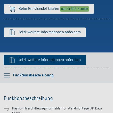
Anfahrt
Beim Großhandel kaufen
nur für B2B-Kunden
Jetzt weitere Informationen anfordern
Jetzt weitere Informationen anfordern
Bitte auswählen
Funktionsbeschreibung
Funktionsbeschreibung
Funktionsbeschreibung
Technische Informationen
Passiv-Infrarot-Bewegungsmelder für Wandmontage UP, Data