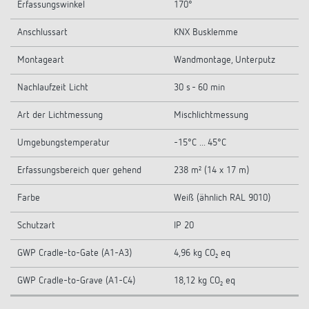
Erfassungswinkel
170°
Anschlussart
KNX Busklemme
Montageart
Wandmontage, Unterputz
Nachlaufzeit Licht
30 s - 60 min
Art der Lichtmessung
Mischlichtmessung
Umgebungstemperatur
-15°C ... 45°C
Erfassungsbereich quer gehend
238 m² (14 x 17 m)
Farbe
Weiß (ähnlich RAL 9010)
Schutzart
IP 20
GWP Cradle-to-Gate (A1-A3)
4,96 kg CO₂ eq
GWP Cradle-to-Grave (A1-C4)
18,12 kg CO₂ eq