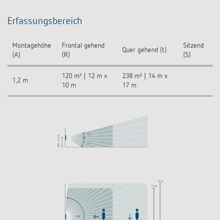
Erfassungsbereich
Montagehöhe
Frontal gehend
Sitzend
Quer gehend (t)
(A)
(R)
(S)
120 m² | 12 m x
238 m² | 14 m x
1,2 m
10 m
17 m