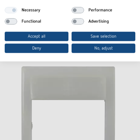
Necessary
Performance
Zum Produkt
In den Dokumentenkorb
Functional
Advertising
Datenblatt
Accept all
Save selection
Deny
No, adjust