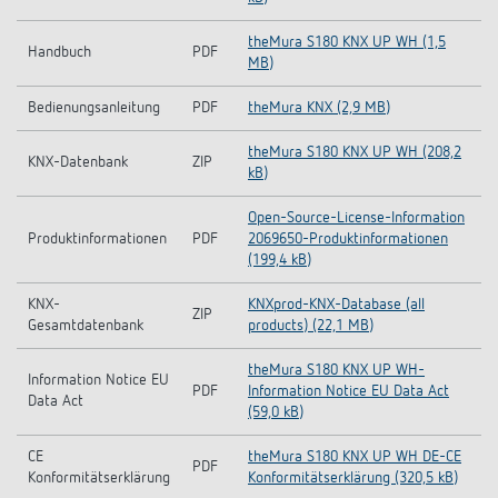
theMura S180 KNX UP WH (1,5
Handbuch
PDF
MB)
Bedienungsanleitung
PDF
theMura KNX (2,9 MB)
theMura S180 KNX UP WH (208,2
KNX-Datenbank
ZIP
kB)
Open-Source-License-Information
Produktinformationen
PDF
2069650-Produktinformationen
(199,4 kB)
KNX-
KNXprod-KNX-Database (all
ZIP
Gesamtdatenbank
products) (22,1 MB)
theMura S180 KNX UP WH-
Information Notice EU
PDF
Information Notice EU Data Act
Data Act
(59,0 kB)
CE
theMura S180 KNX UP WH DE-CE
PDF
Konformitätserklärung
Konformitätserklärung (320,5 kB)