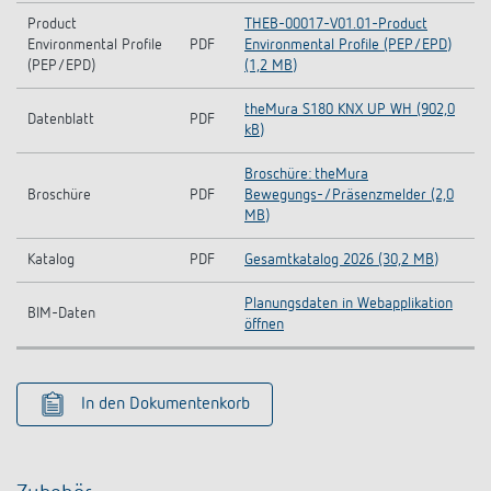
Product
THEB-00017-V01.01-Product
Environmental Profile
PDF
Environmental Profile (PEP/EPD)
(PEP/EPD)
(1,2 MB)
theMura S180 KNX UP WH (902,0
Datenblatt
PDF
kB)
Broschüre: theMura
Broschüre
PDF
Bewegungs-/Präsenzmelder (2,0
MB)
Katalog
PDF
Gesamtkatalog 2026 (30,2 MB)
Planungsdaten in Webapplikation
BIM-Daten
öffnen
In den Dokumentenkorb