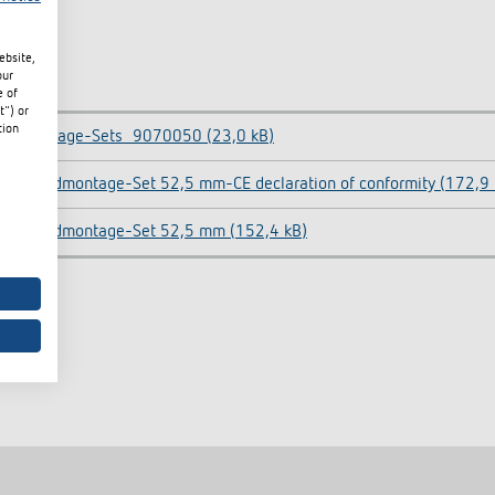
ebsite,
our
e of
t") or
tion
Montage-Sets_9070050 (23,0 kB)
Wandmontage-Set 52,5 mm-CE declaration of conformity (172,9 
Wandmontage-Set 52,5 mm (152,4 kB)