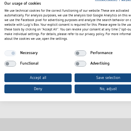
Our usage of cookies
We use technical cookies for the correct functioning of our website. These are activated
Downloads
automatically. For analysis purposes, we use the analysis tool Google Analytics on this w
we use the Facebook pixel for advertising purposes and analyze the search behavior on 
website with Luigi's Box. Your explicit consent is required for this. Please agree to the us
these tools by clicking on "Accept All". You can revoke your consent at any time ("opt-ou
make individual settings. For details, please refer to our privacy policy. For more informa
Ausschreibungstext
DOC
about the cookies we use, open the settings.
CE Konformitätserklärung
PDF
Necessary
Performance
Datenblatt
PDF
Functional
Advertising
Accept all
Save selection
In den Dokumentenkorb
Deny
No, adjust