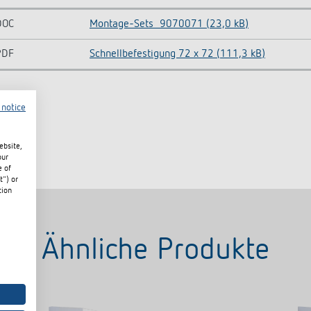
DOC
Montage-Sets_9070071 (23,0 kB)
PDF
Schnellbefestigung 72 x 72 (111,3 kB)
 notice
ebsite,
our
e of
t") or
tion
Ähnliche Produkte