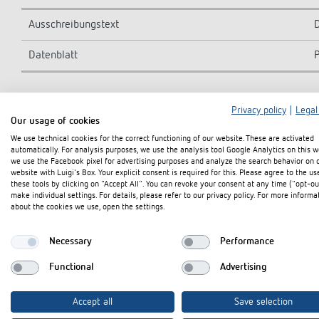
Ausschreibungstext
Datenblatt
In den Dokumentenkorb
Privacy policy
|
Legal
Our usage of cookies
We use technical cookies for the correct functioning of our website. These are activated
automatically. For analysis purposes, we use the analysis tool Google Analytics on this w
we use the Facebook pixel for advertising purposes and analyze the search behavior on 
website with Luigi's Box. Your explicit consent is required for this. Please agree to the us
these tools by clicking on "Accept All". You can revoke your consent at any time ("opt-ou
make individual settings. For details, please refer to our privacy policy. For more informa
about the cookies we use, open the settings.
Necessary
Performance
Functional
Advertising
Accept all
Save selection