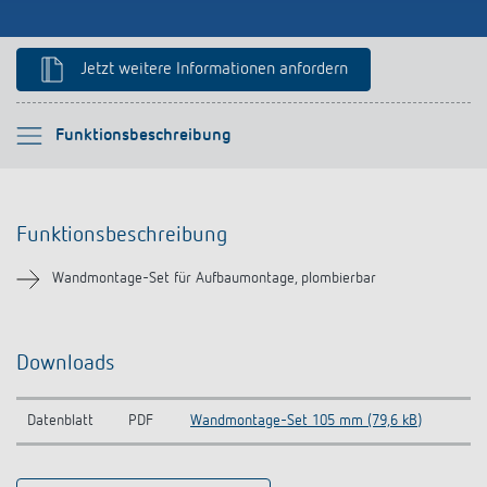
Anfahrt
Jetzt weitere Informationen anfordern
Bitte auswählen
Funktionsbeschreibung
Funktionsbeschreibung
Funktionsbeschreibung
Downloads
Wandmontage-Set für Aufbaumontage, plombierbar
Ähnliche Produkte
Downloads
Datenblatt
PDF
Wandmontage-Set 105 mm (79,6 kB)