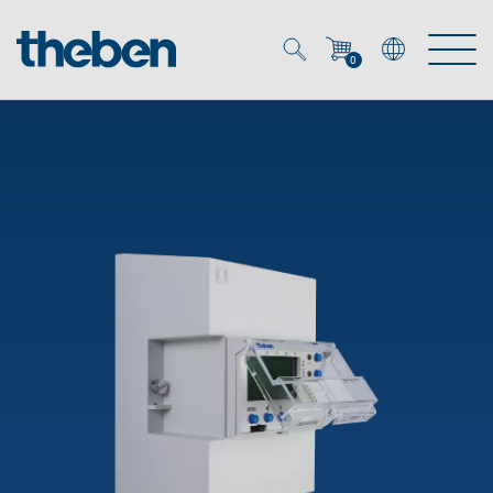
0
Mein Account
Merkzettel (
0
)
Produkte
OEM
Energy Manager
Lösungen
KNX
OEM-Lösungen
Smart Home
Service
Ansprechpartner OEM
Zeit- und Lichtsteuerung
DALI
OEM-Referenzen
Unternehmen
DALI-2 Lichtsteuerung
Downloads
Präsenzmelder & Bewegungsmelder