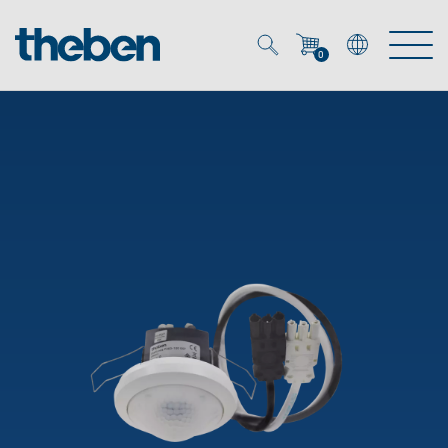
0
Mein Account
Merkzettel (
0
)
Produkte
OEM
Energy Manager
Lösungen
KNX
OEM-Lösungen
Smart Home
Service
Ansprechpartner OEM
Zeit- und Lichtsteuerung
DALI
OEM-Referenzen
Unternehmen
DALI-2 Lichtsteuerung
Downloads
Präsenzmelder & Bewegungsmelder