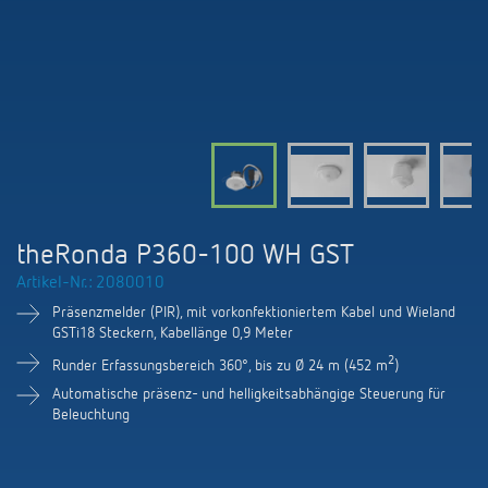
KNX-Systeme
Karriere
Kataloge und Prospekte
Theben AG
LED-Leuchten
KNX Smart Home System LUXORliving
Katalogbestellung
Kontakt
News
Zeit- und Lichtsteuerung
Karriere bei Theben
Präsenzmelder und Bewegungsmelder
Seminare und Online-Trainings
Messe
Klimaregelung
Produktfinder
Technischer Support
LED Beleuchtung
Fachpresse
Kooperationen
Zubehör
Downloads
Ansprechpartner
Klimaregelung
Konformitätserklärungen
theRonda P360-100 WH GST
Nachhaltigkeit
Smart Energy
Vertrieb Deutschland
Artikel-Nr.: 2080010
Apps
BIM-Portal
Engagement
Präsenzmelder (PIR), mit vorkonfektioniertem Kabel und Wieland
LUXORliving
Vertrieb Weltweit
GSTi18 Steckern, Kabellänge 0,9 Meter
Referenzen
Design
2
Runder Erfassungsbereich 360°, bis zu Ø 24 m (452 m
)
Ansprechpartner OEM
HEMS
Automatische präsenz- und helligkeitsabhängige Steuerung für
Beleuchtung
Historie
Anfrageformular