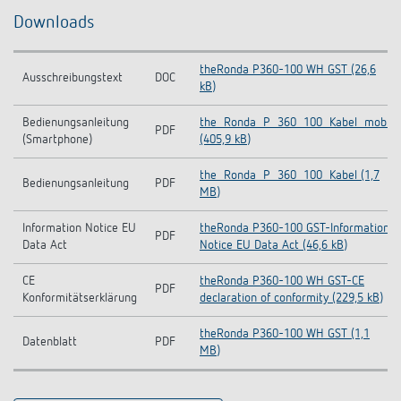
Downloads
theRonda P360-100 WH GST (26,6
Ausschreibungstext
DOC
kB)
Bedienungsanleitung
the_Ronda_P_360_100_Kabel_mobil
PDF
(Smartphone)
(405,9 kB)
the_Ronda_P_360_100_Kabel (1,7
Bedienungsanleitung
PDF
MB)
Information Notice EU
theRonda P360-100 GST-Information
PDF
Data Act
Notice EU Data Act (46,6 kB)
CE
theRonda P360-100 WH GST-CE
PDF
Konformitätserklärung
declaration of conformity (229,5 kB)
theRonda P360-100 WH GST (1,1
Datenblatt
PDF
MB)