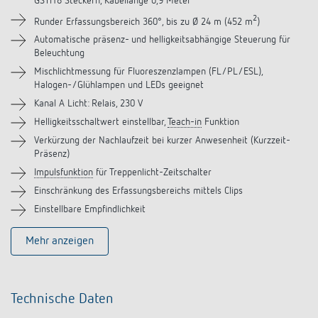
GSTi18 Steckern, Kabellänge 0,9 Meter
Downloads
2
Runder Erfassungsbereich 360°, bis zu Ø 24 m (452 m
)
Zubehör
Automatische präsenz- und helligkeitsabhängige Steuerung für
Beleuchtung
Mischlichtmessung für Fluoreszenzlampen (FL/PL/ESL),
Ähnliche Produkte
Halogen-/Glühlampen und LEDs geeignet
Kanal A Licht: Relais, 230 V
Helligkeitsschaltwert einstellbar,
Teach-in
Funktion
Verkürzung der Nachlaufzeit bei kurzer Anwesenheit (Kurzzeit-
Präsenz)
Impulsfunktion
für Treppenlicht-Zeitschalter
Einschränkung des Erfassungsbereichs mittels Clips
Einstellbare Empfindlichkeit
Mehr anzeigen
Technische Daten