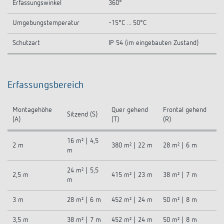
Erfassungswinkel
360°
Umgebungstemperatur
-15°C ... 50°C
Schutzart
IP 54 (im eingebauten Zustand)
Erfassungsbereich
Montagehöhe
Quer gehend
Frontal gehend
Sitzend (S)
(A)
(T)
(R)
16 m² | 4,5
2 m
380 m² | 22 m
28 m² | 6 m
m
24 m² | 5,5
2,5 m
415 m² | 23 m
38 m² | 7 m
m
3 m
28 m² | 6 m
452 m² | 24 m
50 m² | 8 m
3,5 m
38 m² | 7 m
452 m² | 24 m
50 m² | 8 m