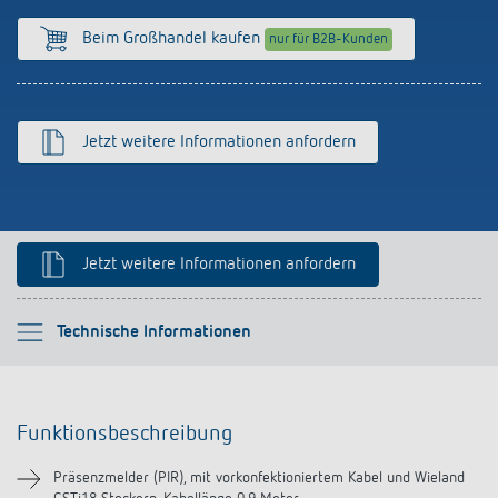
Anfahrt
Beim Großhandel kaufen
nur für B2B-Kunden
Jetzt weitere Informationen anfordern
Jetzt weitere Informationen anfordern
Bitte auswählen
Technische Informationen
Funktionsbeschreibung
Funktionsbeschreibung
Technische Informationen
Präsenzmelder (PIR), mit vorkonfektioniertem Kabel und Wieland