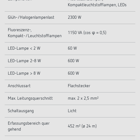
Kompaktleuchtstofflampen, LEDs
Glüh-/Halogenlampenlast
2300 W
Fluoreszenz-,
1150 VA (cos φ = 0,5)
Kompakt-/Leuchtstofflampen
LED-Lampe < 2 W
60 W
LED-Lampe 2-8 W
600 W
LED-Lampe > 8 W
600 W
Anschlussart
Flachstecker
Max. Leitungsquerschnitt
max. 2 x 2,5 mm²
Schaltausgang
Licht
Erfassungsbereich quer
452 m² (ø 24 m)
gehend