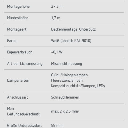
Montagehöhe
2 - 3 m
Mindesthöhe
1,7 m
Montageart
Deckenmontage, Unterputz
Farbe
Weiß (ähnlich RAL 9010)
Eigenverbrauch
~0,1 W
Art der Lichtmessung
Mischlichtmessung
Glüh-/Halogenlampen,
Lampenarten
Fluoreszenzlampen,
Kompaktleuchtstofflampen, LEDs
Anschlussart
Schraubklemmen
Max.
max. 2 x 2,5 mm²
Leitungsquerschnitt
Größe Unterputzdose
55 mm