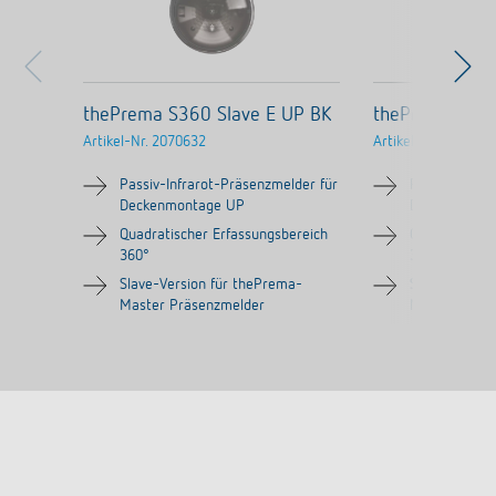
thePrema S360 Slave E UP BK
thePrema S360
Artikel-Nr.
2070632
Artikel-Nr.
207063
Passiv-Infrarot-Präsenzmelder für
Passiv-Infrar
Deckenmontage UP
Deckenmont
Quadratischer Erfassungsbereich
Quadratische
360°
360°
Slave-Version für thePrema-
Slave-Versio
Master Präsenzmelder
Master Präs