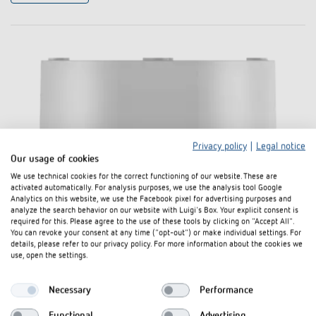
Privacy policy
|
Legal notice
Our usage of cookies
We use technical cookies for the correct functioning of our website. These are
activated automatically. For analysis purposes, we use the analysis tool Google
Analytics on this website, we use the Facebook pixel for advertising purposes and
analyze the search behavior on our website with Luigi's Box. Your explicit consent is
required for this. Please agree to the use of these tools by clicking on "Accept All".
You can revoke your consent at any time ("opt-out") or make individual settings. For
details, please refer to our privacy policy. For more information about the cookies we
AP-Rahmen 110A WH
use, open the settings.
Artikel-Nr. 9070912
Necessary
Performance
Functional
Advertising