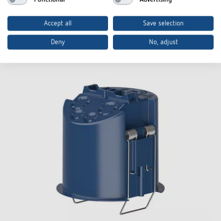
Zum Produkt
In den Dokumentenkorb
Accept all
Save selection
Datenblatt
Deny
No, adjust