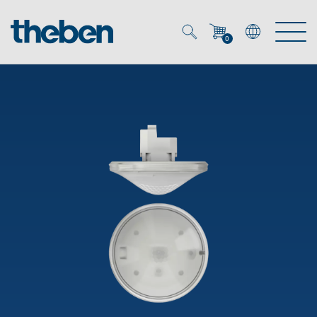
0
Mein Account
Merkzettel (
0
)
Produkte
OEM
Energy Manager
Lösungen
KNX
OEM-Lösungen
Smart Home
Service
Ansprechpartner OEM
Zeit- und Lichtsteuerung
DALI
OEM-Referenzen
Unternehmen
DALI-2 Lichtsteuerung
Downloads
Präsenzmelder & Bewegungsmelder