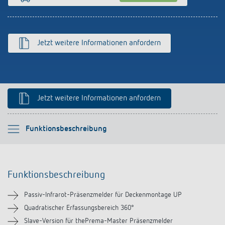
Anfahrt
Jetzt weitere Informationen anfordern
Jetzt weitere Informationen anfordern
Bitte auswählen
Funktionsbeschreibung
Funktionsbeschreibung
Funktionsbeschreibung
Technische Informationen
Passiv-Infrarot-Präsenzmelder für Deckenmontage UP
Downloads
Quadratischer Erfassungsbereich 360°
Slave-Version für thePrema-Master Präsenzmelder