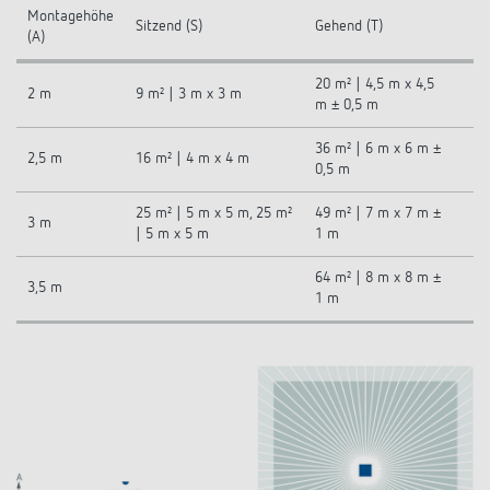
Montagehöhe
Sitzend (S)
Gehend (T)
(A)
20 m² | 4,5 m x 4,5
2 m
9 m² | 3 m x 3 m
m ± 0,5 m
36 m² | 6 m x 6 m ±
2,5 m
16 m² | 4 m x 4 m
0,5 m
25 m² | 5 m x 5 m, 25 m²
49 m² | 7 m x 7 m ±
3 m
| 5 m x 5 m
1 m
64 m² | 8 m x 8 m ±
3,5 m
1 m