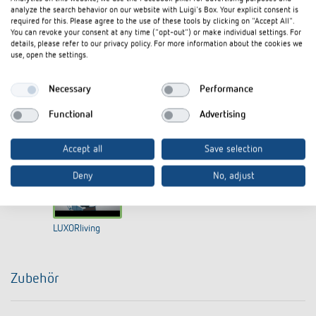
analyze the search behavior on our website with Luigi's Box. Your explicit consent is
required for this. Please agree to the use of these tools by clicking on "Accept All".
You can revoke your consent at any time ("opt-out") or make individual settings. For
details, please refer to our privacy policy. For more information about the cookies we
use, open the settings.
Necessary
Performance
Functional
Advertising
I agree that external content may be displayed to me.
Personal data can thus be transferred to third party
platforms. For more information, please see our privacy policy.
Accept all
Save selection
Deny
No, adjust
LUXORliving
Zubehör