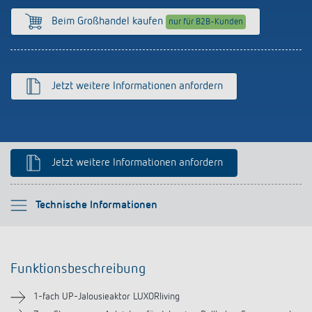
Anfahrt
Beim Großhandel kaufen
nur für B2B-Kunden
Jetzt weitere Informationen anfordern
Jetzt weitere Informationen anfordern
Bitte auswählen
Technische Informationen
Funktionsbeschreibung
Funktionsbeschreibung
Technische Informationen
1-fach UP-Jalousieaktor LUXORliving