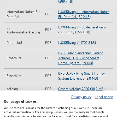
(288,7 kB)
Information Notice EU
LUXORliving J1-Information Notice
PDF
Data Act
EU Data Act (59,2 kB)
CE
LUXORliving J1-CE declaration of
PDF
Konformitätserklärung
conformity (255,1 kB)
Datenblatt
PDF
LUXORliving J1 (701,8 kB)
BRO Einfach einfacher, Einfach
Broschüre
PDF
sicherer, LUXORliving Smart
Home-System (3,9 MB)
BRO LUXORliving Smart Home-
Broschüre
PDF
System Endkunde (2,0 MB)
Katalog
PDF
Gesamtkatalog 2026 (30,2 MB)
Privacy policy
|
Legal notice
Our usage of cookies
In den Dokumentenkorb
We use technical cookies for the correct functioning of our website. These are
activated automatically. For analysis purposes, we use the analysis tool Google
Analytics on this website, we use the Facebook pixel for advertising purposes and