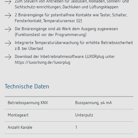
Downloads
Zum Steuern von Antrieben für Jalousien, Rollladen, Sonnen- und
Sichtschutz-einrichtungen, Dachluken und Lüftungsklappen
2 Binäreingänge für potentialfreie Kontakte wie Taster, Schalter,
Videos
Fensterkontakt, Temperatursensor (I2)
Die Binäreingänge sind ab Werk dem Ausgang zugewiesen
Zubehör
(Funktionstest vor der Programmierung)
Integrierte Temperaturüberwachung für erhöhte Betriebssicherheit
z.B. bei Überlast
Download der Inbetriebnahmesoftware LUXORplug unter
https://luxorliving.de/luxorplug
Technische Daten
Betriebsspannung KNX
Busspannung, ≤4 mA
Montageart
Unterputz
Anzahl Kanäle
1