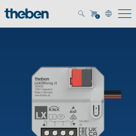
0
Mein Account
Merkzettel (
0
)
Produkte
OEM
Energy Manager
Lösungen
KNX
OEM-Lösungen
Smart Home
Service
Ansprechpartner OEM
Zeit- und Lichtsteuerung
DALI
OEM-Referenzen
Unternehmen
DALI-2 Lichtsteuerung
Downloads
Präsenzmelder & Bewegungsmelder