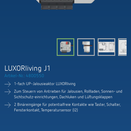
KNX-Systeme
Karriere
Kataloge und Prospekte
Theben AG
LED-Leuchten
KNX Smart Home System LUXORliving
Katalogbestellung
Kontakt
News
Zeit- und Lichtsteuerung
Karriere bei Theben
Präsenzmelder und Bewegungsmelder
Seminare und Online-Trainings
Messe
Klimaregelung
Produktfinder
Technischer Support
LED Beleuchtung
Fachpresse
Kooperationen
Zubehör
Downloads
Ansprechpartner
Klimaregelung
Konformitätserklärungen
LUXORliving J1
Nachhaltigkeit
Smart Energy
Vertrieb Deutschland
Artikel-Nr.: 4800550
Apps
BIM-Portal
Engagement
1-fach UP-Jalousieaktor LUXORliving
LUXORliving
Vertrieb Weltweit
Referenzen
Zum Steuern von Antrieben für Jalousien, Rollladen, Sonnen- und
Sichtschutz-einrichtungen, Dachluken und Lüftungsklappen
Design
Ansprechpartner OEM
2 Binäreingänge für potentialfreie Kontakte wie Taster, Schalter,
HEMS
Fensterkontakt, Temperatursensor (I2)
Historie
Anfrageformular