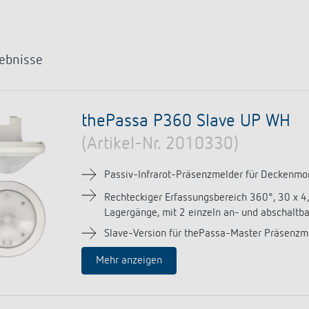
a D
immen
Treppenlicht-Zeitschalter
Analoge Uhrenthermostate
nzeigen
a S
dungen
Dimmer
FAQ
nzeigen
nzeigen
Mehr anzeigen
ment
Design
ebnisse
rresheim
thePassa P360 Slave UP WH
& Funktionen
(Artikel-Nr. 2010330)
ateure & Solarteure
spartner
Passiv-Infrarot-Präsenzmelder für Deckenm
versorger & Netzbetreiber
Rechteckiger Erfassungsbereich 360°, 30 x 4
nzeigen
Lagergänge, mit 2 einzeln an- und abschaltb
Slave-Version für thePassa-Master Präsenzm
Mehr anzeigen