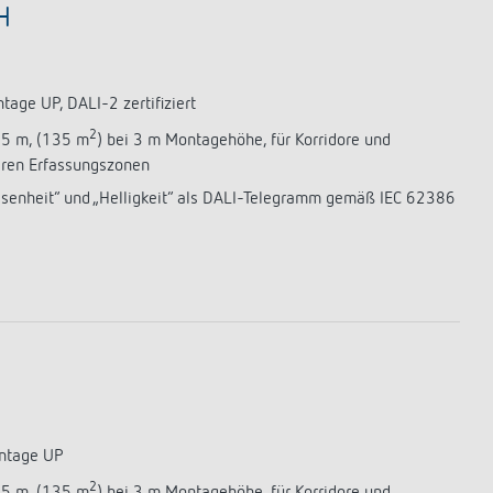
H
age UP, DALI-2 zertifiziert
2
,5 m, (135 m
) bei 3 m Montagehöhe, für Korridore und
aren Erfassungszonen
wesenheit“ und „Helligkeit“ als DALI-Telegramm gemäß IEC 62386
ontage UP
2
,5 m, (135 m
) bei 3 m Montagehöhe, für Korridore und