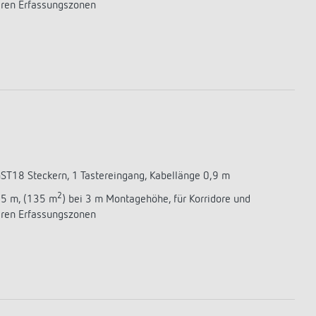
aren Erfassungszonen
GST18 Steckern, 1 Tastereingang, Kabellänge 0,9 m
2
,5 m, (135 m
) bei 3 m Montagehöhe, für Korridore und
aren Erfassungszonen