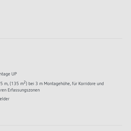
Sensorik
LUXORplay
540 Series
Mehr anzeigen
Historie
100 Jahre Theben
Unternehmensfilm
Jubiläumsbuch „100 Jahre Building
Automation“
Postkarten
ontage UP
Mehr anzeigen
2
,5 m, (135 m
) bei 3 m Montagehöhe, für Korridore und
aren Erfassungszonen
elder