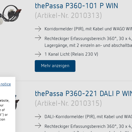
thePassa P360-101 P WIN
(Artikel-Nr. 2010313)
Korridormelder (PIR), mit Kabel und WAGO WI
Rechteckiger Erfassungsbereich 360°, 30 x 4
Lagergänge, mit 2 einzeln an- und abschaltb
1 Kanal Licht (Relais 230 V)
Mehr anzeigen
 notice
thePassa P360-221 DALI P WI
ebsite,
(Artikel-Nr. 2010315)
our
e of
t") or
DALI-Korridormelder (PIR), mit Kabel und WA
tion
Rechteckiger Erfassungsbereich 360°, 30 x 4