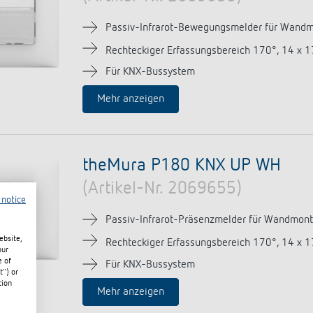
Passiv-Infrarot-Bewegungsmelder für Wandm
Rechteckiger Erfassungsbereich 170°, 14 x 
Für KNX-Bussystem
Mehr anzeigen
theMura P180 KNX UP WH
(Artikel-Nr. 2069655)
 notice
Passiv-Infrarot-Präsenzmelder für Wandmont
ebsite,
Rechteckiger Erfassungsbereich 170°, 14 x 
our
e of
Für KNX-Bussystem
t") or
tion
Mehr anzeigen