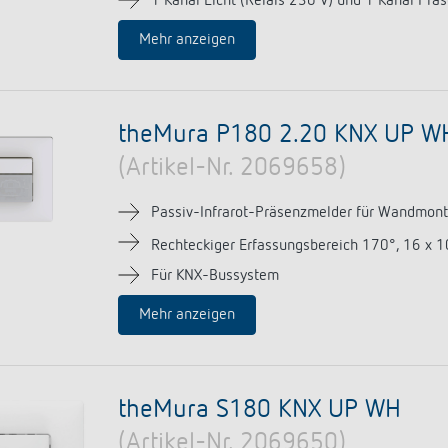
1 Kanal Licht (Relais 230 V) und 1 Kanal Präs
Mehr anzeigen
theMura P180 2.20 KNX UP W
(Artikel-Nr. 2069658)
Passiv-Infrarot-Präsenzmelder für Wandmont
Rechteckiger Erfassungsbereich 170°, 16 x 
Für KNX-Bussystem
Mehr anzeigen
theMura S180 KNX UP WH
(Artikel-Nr. 2069650)