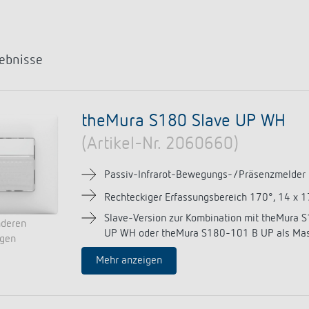
a D
immen
Treppenlicht-Zeitschalter
Analoge Uhrenthermostate
nzeigen
a S
dungen
Dimmer
FAQ
nzeigen
nzeigen
Mehr anzeigen
ment
Design
ebnisse
rresheim
theMura S180 Slave UP WH
& Funktionen
(Artikel-Nr. 2060660)
ateure & Solarteure
spartner
Passiv-Infrarot-Bewegungs-/Präsenzmelder
versorger & Netzbetreiber
Rechteckiger Erfassungsbereich 170°, 14 x 
nzeigen
Slave-Version zur Kombination mit theMur
nderen
UP WH oder theMura S180-101 B UP als Mas
ngen
Mehr anzeigen