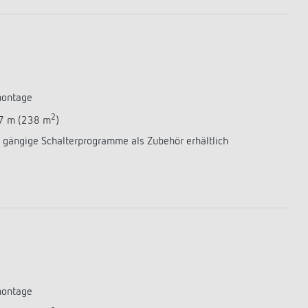
montage
2
17 m (238 m
)
 gängige Schalterprogramme als Zubehör erhältlich
montage