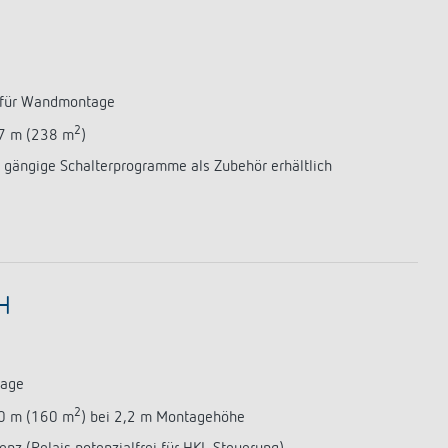
 für Wandmontage
2
17 m (238 m
)
 gängige Schalterprogramme als Zubehör erhältlich
H
tage
2
10 m (160 m
) bei 2,2 m Montagehöhe