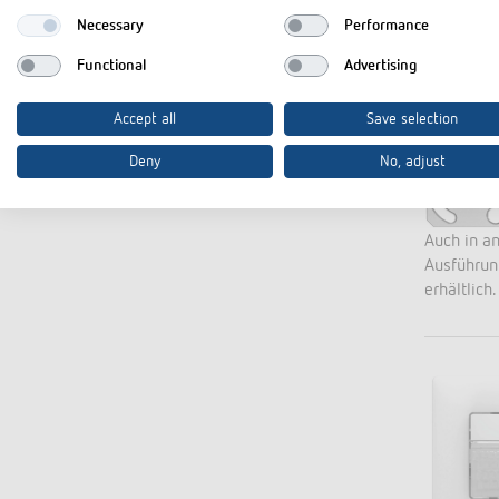
Necessary
Performance
Functional
Advertising
Accept all
Save selection
Deny
No, adjust
Auch in a
Ausführu
erhältlich.