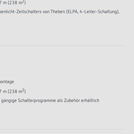
2
17 m (238 m
)
penlicht-Zeitschalters von Theben (ELPA, 4-Leiter-Schaltung),
montage
2
17 m (238 m
)
 gängige Schalterprogramme als Zubehör erhältlich