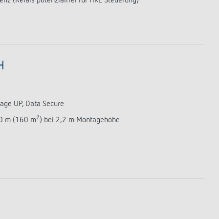
enz (Relais potenzialfrei für HKL Steuerung)
H
age UP, Data Secure
2
10 m (160 m
) bei 2,2 m Montagehöhe