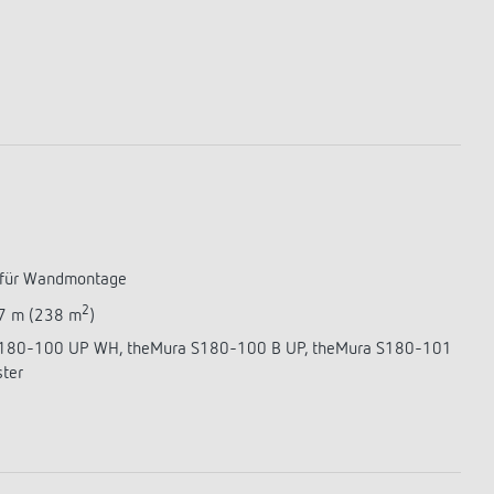
Sensorik
LUXORplay
540 Series
Mehr anzeigen
Historie
100 Jahre Theben
Unternehmensfilm
Jubiläumsbuch „100 Jahre Building
Automation“
Postkarten
 für Wandmontage
Mehr anzeigen
2
17 m (238 m
)
a S180-100 UP WH, theMura S180-100 B UP, theMura S180-101
ter