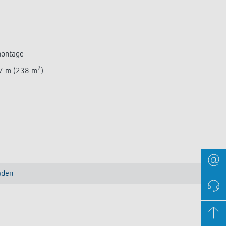
montage
2
17 m (238 m
)
aden